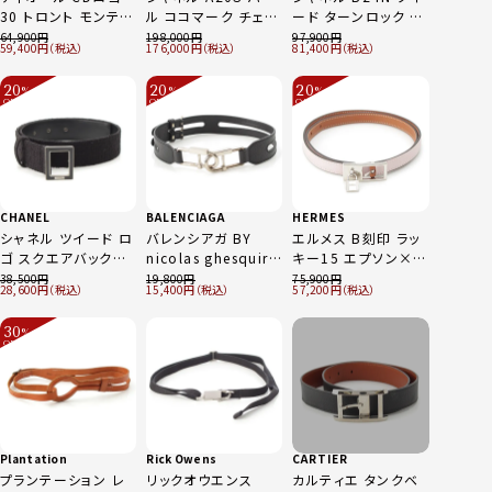
30 トロント モンテー
ル ココマーク チェー
ード ターンロック コ
ニュ 20 スリム スム
ン ベルト 332/333
コマーク ベルト レッ
64,900
198,000
97,900
59,400
176,000
81,400
ースカーフスキン リ
セット ゴールド
ド 75/30
バーシブル ベルト
20
20
20
%
%
%
B0446UWGA ホワ
OFF
OFF
OFF
～
～
～
イト ブラック
CHANEL
BALENCIAGA
HERMES
シャネル ツイード ロ
バレンシアガ BY
エルメス B刻印 ラッ
ゴ スクエアバックル
nicolas ghesquire
キー15 エプソン×ス
ベルト ブラック
二コラジェスキエー
イフト レザー ベルト
38,500
19,800
75,900
28,600
15,400
57,200
ル レザー メタルバッ
モーヴペール×ゴー
クル ダブルベルト ベ
ルド 75
30
%
ルト ブラック シルバ
OFF
～
ー
Plantation
Rick Owens
CARTIER
プランテーション レ
リックオウエンス
カルティエ タンクベ