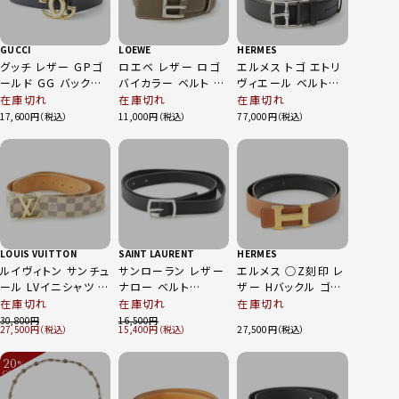
GUCCI
LOEWE
HERMES
グッチ レザー GPゴ
ロエベ レザー ロゴ
エルメス トゴ エトリ
ールド GG バックル
バイカラー ベルト カ
ヴィエール ベルト
ベルト ネイビー
ーキ×ピンク 34-85
□R刻印 ノワール 90
在庫切れ
在庫切れ
在庫切れ
17,600
11,000
77,000
LOUIS VUITTON
SAINT LAURENT
HERMES
ルイヴィトン サンチュ
サンローラン レザー
エルメス ○Z刻印 レ
ール LVイニシャツ ダ
ナロー ベルト
ザー Hバックル ゴー
ミエアズール ベルト
593303 ブラック
ルド金具 ベルト ブラ
在庫切れ
在庫切れ
在庫切れ
ロゴ ホワイト
ウン 80
30,800
16,500
27,500
15,400
27,500
20
%
OFF
～