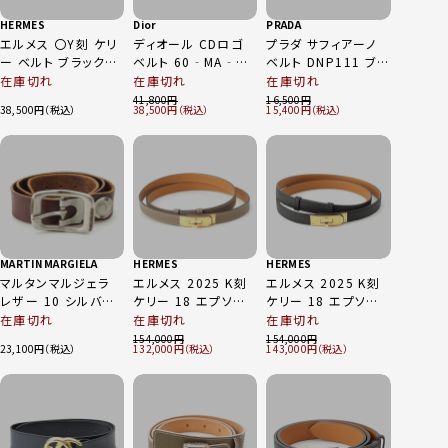
HERMES
Dior
PRADA
エルメス 〇Y刻 ケリ
ディオール CDロゴ
プラダ サフィアーノ
ー ベルト ブラック
ベルト 60‐MA‐
ベルト DNP111 ブラ
75
0290 ブラック ゴー
ック シルバー金具
在庫切れ
在庫切れ
在庫切れ
ルド 80
34/85
41,800
16,500
38,500
38,500
15,400
MARTIN MARGIELA
HERMES
HERMES
マルタンマルジェラ
エルメス 2025 K刻
エルメス 2025 K刻
レザー 10 シルバー
ケリー 18 エプソン
ケリー 18 エプソン
金具 ベルト ブラウン
ゴールド金具 ベルト
ゴールド金具 ベルト
在庫切れ
在庫切れ
在庫切れ
エトゥープ
ブラック
154,000
154,000
23,100
132,000
143,000