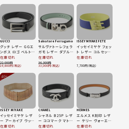
GUCCI
Salvatore Ferragamo
ISSEY MIYAKE FETE
グッチ レザー GGエ
サルヴァトーレフェラ
イッセイミヤケ フェッ
ンボス ロゴ ベルト
ガモ レザー ダブルガ
ト レザー コルセット
474313 ブラック×
ンチーニ リバーシブ
シルバー金具 ワイド
在庫切れ
在庫切れ
在庫切れ
シルバー
ル ベルト ブラック×
ベルト イエロー ブル
22,000
36,300
19,800
33,000
7,700
ミント
ー M
40
%
OFF
～
ISSEY MIYAKE
CHANEL
HERMES
イッセイミヤケ レザ
シャネル B25P レザ
エルメス K刻印 レザ
ー アーカイブ ウッド
ー ココマーク マトラ
ー ケリー ヴォーエプ
木目 転写レザー ベ
ッセ ベルト ブラック
ソン シルバー金具 ベ
在庫切れ
在庫切れ
在庫切れ