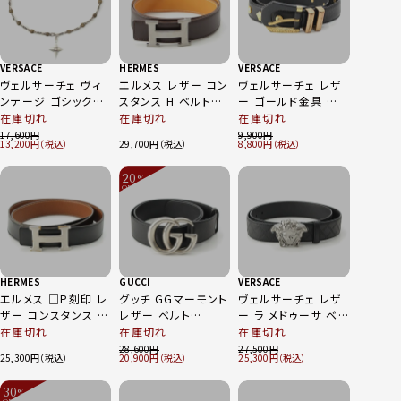
VERSACE
HERMES
VERSACE
ヴェルサーチェ ヴィ
エルメス レザー コン
ヴェルサーチェ レザ
ンテージ ゴシックク
スタンス H ベルト
ー ゴールド金具 ベ
ロス チェーン ベルト
□I刻印 ブラウン 75
ルト ブラック
在庫切れ
在庫切れ
在庫切れ
アンティークシルバー
17,600
9,900
13,200
29,700
8,800
20
%
OFF
～
HERMES
GUCCI
VERSACE
エルメス □P刻印 レ
グッチ GGマーモント
ヴェルサーチェ レザ
ザー コンスタンス リ
レザー ベルト
ー ラ メドゥーサ ベル
バーシブル Hモチー
397660 ブラック
ト DCU4140 ブラッ
在庫切れ
在庫切れ
在庫切れ
フ ベルト ブラック シ
ク シルバー 100/40
28,600
27,500
25,300
20,900
25,300
ルバー 95
30
%