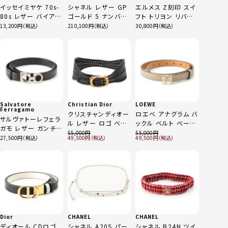
イッセイミヤケ 70s-
シャネル レザー GP
エルメス Z刻印 スイ
80s レザー バイアス
ゴールド 5 ナンバー
フト トリヨン リバー
デザイン ベルト ダー
ファイブ ビックプレ
シブル 32 ベルト ※
13,200
210,100
30,800
クブラウン
ート チェーン ベルト
レザー部のみ ナチュ
ブラック
ラル セージ
Salvatore
Christian Dior
LOEWE
Ferragamo
クリスチャンディオー
ロエベ アナグラム バ
サルヴァトーレフェラ
ル レザー ロゴ ベル
ックル ベルト ベージ
ガモ レザー ガンチー
ト 35-MA-0199 ブラ
ュ ゴールド 70
55,000
55,000
ニ ベルト ブラック
27,500
49,500
49,500
ック 70
Dior
CHANEL
CHANEL
ディオール CDロゴ
シャネル A20S パー
シャネル B24N ツイ