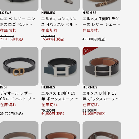
LOEWE
HERMES
HERMES
ロエベ レザー エン
エルメス コンスタン
エルメス T刻印 ラグ
ボスロゴ ベルト
ス Hバックル ベルト
ーヌ レザー シェーヌ
524.01015U ブラッ
シルバー
ダンクル リバーシブ
在庫切れ
在庫切れ
在庫切れ
ク
ル ベルト ブラック ブ
27,500
16,500
20,900
15,400
49,500
ラウン 90
30
%
OFF
～
Dior
HERMES
HERMES
ディオール レザー
エルメス D刻印 19
エルメス D刻印 19
CDロゴ ベルト ブラッ
年 ボックスカーフ ト
年 ボックスカーフ ト
ク 75
ゴ コンスタンス リバ
ゴ Hダンクル リバー
在庫切れ
在庫切れ
在庫切れ
ーシブル Hバックル
シブル 38 ベルト
79,200
97,900
29,700
64,900
67,100
38 シルバー金具 ベ
H077938CK05 ブラ
ルト H074562CK05
ック ゴールド 90
ブラック ブルーニュ
イ 90