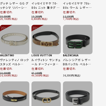
グッチ レザー GG グ
イッセイミヤケ 70-
イッセイミヤケ 70s-
ッチシマ リバーシブ
80s ニット 筆タグ マ
80s ウール レザー
ル ベルト 473030
ルチ ファブリック ベ
クロス 布 ベルト ブ
在庫切れ
在庫切れ
在庫切れ
ブラック ダークブラ
ルト タイ グリーン
ルー M
33,000
13,200
12,100
29,700
8,800
7,700
ウン
20
20
%
%
OFF
OFF
～
～
VALENTINO
LOUIS VUITTON
BALENCIAGA
ヴァレンティノ ロック
ルイヴィトン サンチュ
バレンシアガ レザー
スタッズ ベルト
ール ドーフィーヌ
BBバックル ベルト
3W0T0535PLX ホ
25MM モノグラム LV
674171 ブラック グ
在庫切れ
在庫切れ
在庫切れ
ワイト
ロゴ リバーシブル ベ
リーン
22,000
67,100
16,500
49,500
36,300
ルト M0203 ブラウン
80/32