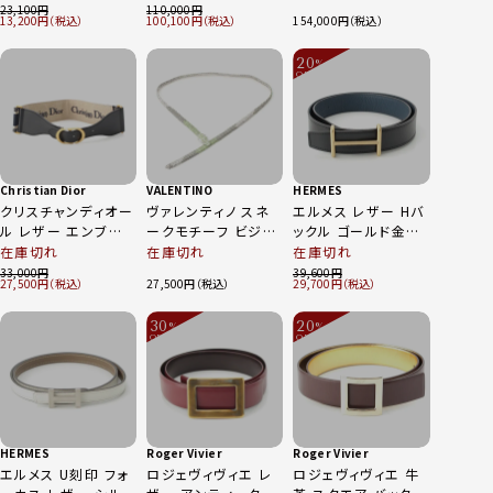
ルト ベージュ
70/28
ルト ブラック
23,100
110,000
13,200
100,100
154,000
20
%
OFF
～
Christian Dior
VALENTINO
HERMES
クリスチャンディオー
ヴァレンティノ スネ
エルメス レザー Hバ
ル レザー エンブロ
ークモチーフ ビジュ
ックル ゴールド金具
イダリー キャンバス
ー ベルト シルバー
ベルト ブラック ブル
在庫切れ
在庫切れ
在庫切れ
ロゴ ベルト 小物 50-
ー 80
33,000
39,600
27,500
27,500
29,700
MA-0231 ブラック
ベージュ ゴールド
30
20
70
%
%
OFF
OFF
～
～
HERMES
Roger Vivier
Roger Vivier
エルメス U刻印 フォ
ロジェヴィヴィエ レ
ロジェヴィヴィエ 牛