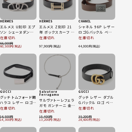
HERMES
HERMES
CHANEL
エルメス U刻印 エプ
エルメス Z刻印 21
シャネル 96P レザー
ソン シェーヌダンク
年 ボックスカーフ ト
ロゴGバックル ベル
ル 2連 ベルト エトゥ
ゴ アッシュ オ カレ
ト ブラウン 70/28
在庫切れ
在庫切れ
在庫切れ
ープ ブラック
リバーシブル 32 ベ
66,000
60,500
97,900
44,000
ルト H066050CP2K
ブラック ゴールド 90
GUCCI
Salvatore
GUCCI
Ferragamo
グッチ トムフォード期
グッチ レザー ダブル
サルヴァトーレフェラ
ハラコ レザー ロゴ
Gバックル ロゴ ベル
ガモ ガンチーニ 金具
ナロー ベルト ブラッ
ト 525040 ブラック
在庫切れ
在庫切れ
レザー切替 チェーン
在庫切れ
ク
×ゴールド 90
ベルト ブラック シル
16,500
15,400
35,200
14,300
13,200
28,600
バー