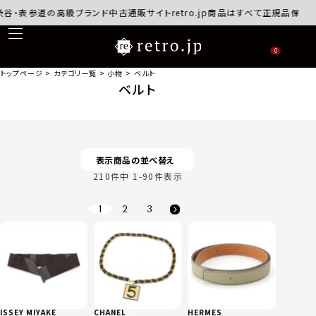
参道の高級ブランド中古通販サイトretro.jp商品はすべて正規品保証・返品可
0
トップページ
カテゴリ一覧
小物
ベルト
ベルト
表示商品の並べ替え
210
件中
1
-
90
件表示
1
2
3
ISSEY MIYAKE
CHANEL
HERMES