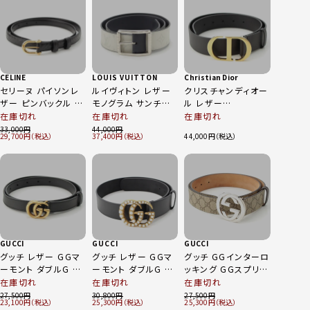
CELINE
LOUIS VUITTON
Christian Dior
セリーヌ パイソンレ
ルイヴィトン レザー
クリスチャンディオー
ザー ピンバックル ベ
モノグラム サンチュ
ル レザー
ルト ブラック×ゴー
ール リヴェルソ ベル
Montaigne 30 モン
在庫切れ
在庫切れ
在庫切れ
ルド 85
ト M0003 ライトグレ
テーニュ ベルト ブラ
33,000
44,000
29,700
37,400
44,000
ー 90/36
ック 75
GUCCI
GUCCI
GUCCI
グッチ レザー GGマ
グッチ レザー GGマ
グッチ GGインターロ
ーモント ダブルG ス
ーモント ダブルG パ
ッキング GGスプリー
リム ベルト 409417
ール ベルト 453260
ム ベルト 411924
在庫切れ
在庫切れ
在庫切れ
ブラック 75cm
ブラック 75cm
ブラウン
27,500
30,800
27,500
23,100
25,300
25,300