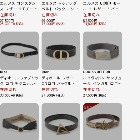
エルメス コンスタン
エルメス トゥアレグ
エルメス U刻印 モー
ス レザー Hモチーフ
ベルト バックル シル
ル Ｈ レザー リバー
ベルト アイボリー
バー
シブル ベルト ノワー
在庫切れ
在庫切れ
在庫切れ
75
ル エトゥープ 75
27,500
99,000
82,500
25,300
77,000
74,800
Dior
Dior
LOUIS VUITTON
ディオール ファブリッ
ディオール レザー
ルイヴィトン サンチュ
ク ロゴ テクニカル
CDロゴ バックル モ
ール ベンガル ロゴ
ベルト キッズ ブラッ
ンテーニュ ベルト ブ
ベルト M6838 グレ
在庫切れ
在庫切れ
在庫切れ
ク
ラック 75
ー
33,000
27,500
27,500
20
%
OFF
～