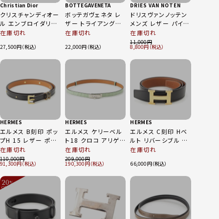
Christian Dior
BOTTEGAVENETA
DRIES VAN NOTEN
クリスチャンディオー
ボッテガヴェネタ レ
ドリスヴァンノッテン
ル エンブロイダリー
ザー トライアングル
メンズ レザー パイソ
シグネチャー ベルト
ベルト ブラック
ン ベルト ブラウン ベ
在庫切れ
在庫切れ
在庫切れ
50-MA-0230 ネイビ
80cm 32IN
ージュ 85
11,000
27,500
22,000
8,800
ー 80
HERMES
HERMES
HERMES
エルメス B刻印 ポッ
エルメス ケリーベル
エルメス C刻印 Hベ
プH 15 レザー ポッ
ト18 クロコ アリゲ
ルト リバーシブル ゴ
プアッシュ ベルト ブ
ーターマット B刻印
ールド金具 ベルト ブ
在庫切れ
在庫切れ
在庫切れ
ラック ゴールド金具
シルバー金具 ベルト
ラック ブラウン ゴー
110,000
209,000
91,300
190,300
66,000
75
ヴェールドー グリー
ルド 85
ン
20
%
OFF
～