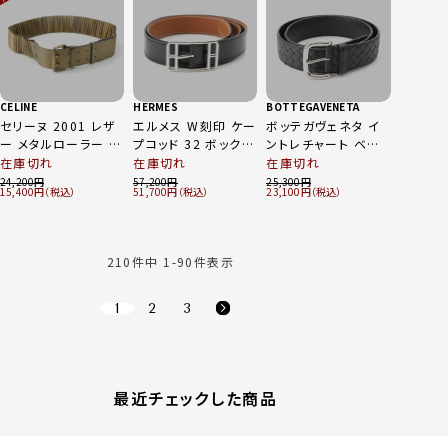
OFF
～
CELINE
HERMES
BOTTEGAVENETA
セリーヌ 2001 レザ
エルメス W刻印 ケー
ボッテガヴェネタ イ
ー メタルローラー ラ
プコッド 32 ボックス
ントレチャート ベルト
ンウェイ ダブルピン
カーフ リバーシブル
90cm
在庫切れ
在庫切れ
在庫切れ
トリオンフ ベルト ゴ
ベルト ブラック×ブ
24,200
57,200
25,300
15,400
51,700
23,100
ールド 32/80
ラウン PM 95
210
件中
1
-
90
件表示
1
2
3
最近チェックした商品