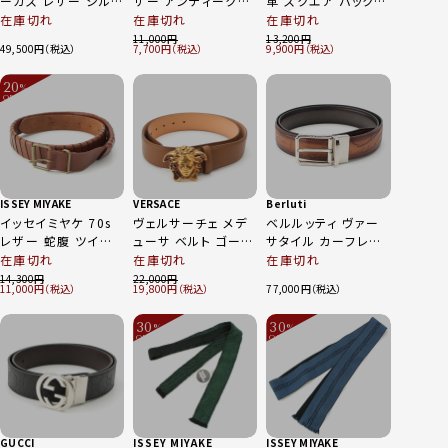
ーカス レザー シルバ
ザー アンティーク調
革 スクエア バックル
ー金具 ベルト エトゥ
ゴールド金具 ベルト
ゴールド ベルト 小物
在庫切れ
在庫切れ
在庫切れ
ープ×ホワイト 80
小物 ワインレッド
ブラウン ゴールド
11,000
13,200
49,500
7,700
9,900
20
%
OFF
～
ISSEY MIYAKE
VERSACE
Berluti
イッセイミヤケ 70s
ヴェルサーチェ メデ
ベルルッティ ヴァー
レザー 蛇腹 ツイスト
ューサ ベルト ゴール
サタイル カーフレザ
ベルト ブラウン
ド DCU4140 ブラウ
ー ヴェネチア ベルト
在庫切れ
在庫切れ
在庫切れ
ン 95
ブラウン ブラック
14,300
22,000
11,000
19,800
77,000
30
30
%
%
OFF
OFF
～
～
GUCCI
ISSEY MIYAKE
ISSEY MIYAKE