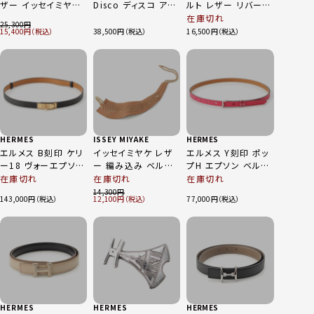
ザー イッセイミヤケ
Disco ディスコ アジ
ルト レザー リバーシ
ダブルベルトデザイン
ャスター ホック ベル
ブル シルバー金具
在庫切れ
25,300
ベルト ブラウン
ト ブラック シルバー
ベルト ブラック
15,400
38,500
16,500
HERMES
ISSEY MIYAKE
HERMES
エルメス B刻印 ケリ
イッセイミヤケ レザ
エルメス Y刻印 ポッ
ー18 ヴォーエプソン
ー 編み込み ベルト
プH エプソン ベルト
ベルト ゴールド ブラ
ブラウン ベージュ
ローズメキシコ 80
在庫切れ
在庫切れ
在庫切れ
ック
14,300
143,000
12,100
77,000
HERMES
HERMES
HERMES