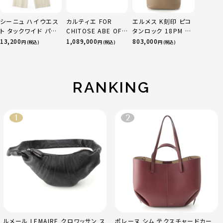
シーニュ ハイウエス
カルティエ FOR
エルメス K刻印 ピコ
ト タックワイド パン
CHITOSE ABE OF
タンロック 18PM ト
ツ ボトムス オフホワ
sacai サカイ 750
リヨン ハンドバッグ
13,200
1,089,000
803,000
円 (税込)
円 (税込)
円 (税込)
イト 0
YG×PG×WG トリ
ゴールド金具 エトゥ
ニティ リング 指輪 マ
ープ
ルチカラー 50 51
52 24.9g
RANKING
ルメール LEMAIRE クロワッサン ス
ポレーヌ シム テクスチャードカー