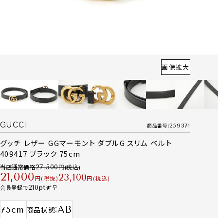
画像拡大
GUCCI
商品番号
259371
グッチ レザー GGマーモント ダブルG スリム ベルト
409417 ブラック 75cm
当店通常価格
27,500
21,000
23,100
税抜
税込
会員登録で
210
進呈
AB
75cm
商品状態