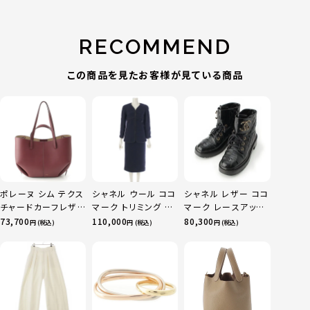
RECOMMEND
この商品を見たお客様が見ている商品
ポレーヌ シム テクス
シャネル ウール ココ
シャネル レザー ココ
チャードカーフレザ
マーク トリミング ス
マーク レースアップ
ー トートバッグ ダー
カートセットアップ
マウンテン ショート
73,700
110,000
80,300
円 (税込)
円 (税込)
円 (税込)
クチェリー レギュラ
P52350 ネイビー
ブーツ シューズ
ー
36
G36424 ブラック
37.5