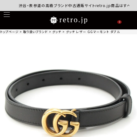
渋谷・表参道の高級ブランド中古通販サイトretro.jp商品はすべて正規
0
トップページ
取り扱いブランド
グッチ
グッチ レザー GGマーモント ダブルG スリム ベル