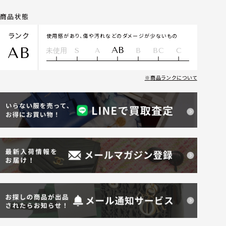
商品状態
ランク
使用感があり、傷や汚れなどのダメージが少ないもの
AB
AB
未使用
S
A
B
BC
C
商品ランクについて