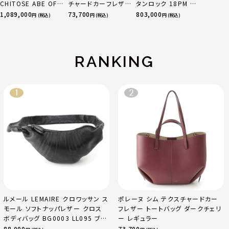
CHITOSE ABE OF
チャードカーフレザ
タンロック 18PM ト
sacai サカイ 750
ー トートバッグ ダー
リヨン ハンドバッグ
1,089,000
73,700
803,000
円 (税込)
円 (税込)
円 (税込)
YG×PG×WG トリ
クチェリー レギュラ
ゴールド金具 エトゥ
ニティ リング 指輪 マ
ー
ープ
ルチカラー 50 51
52 24.9g
RANKING
ルメール LEMAIRE クロワッサン ス
ポレーヌ シム テクスチャードカー
モール ソフトナッパレザー クロス
フレザー トートバッグ ダークチェリ
ボディバッグ BG0003 LL095 ブラ
ー レギュラー
ック
88,000
73,700