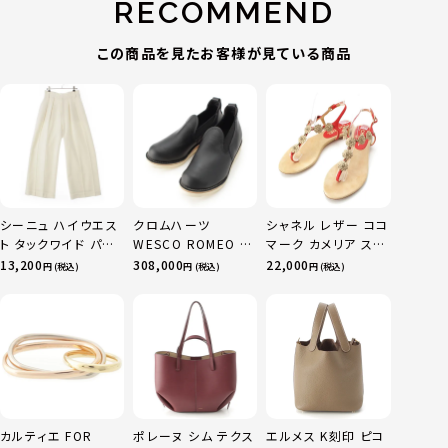
RECOMMEND
この商品を見たお客様が見ている商品
シーニュ ハイウエス
クロムハーツ
シャネル レザー ココ
ト タックワイド パン
WESCO ROMEO レ
マーク カメリア スエ
ツ ボトムス オフホワ
ザー ダガー ブーツ
ード サンダル ベージ
13,200
308,000
22,000
円 (税込)
円 (税込)
円 (税込)
イト 0
ブラック 8
ュ レッド 36C
カルティエ FOR
ポレーヌ シム テクス
エルメス K刻印 ピコ