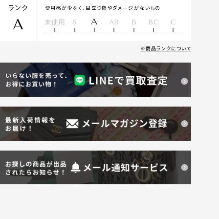
ランク
使用感が少なく、目立つ傷やダメージがないもの
A
A
未使用
S
AB
B
BC
C
商品ランクについて