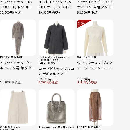
イッセイミヤケ 80s
イッセイミヤケ 70s-
イッセイミヤケ 1982
1984 コットン 筆タ
80s オールスタイル
ナイロン 単色タグ 初
グ 抜染 半袖 ベース
リネン混 ボーダー
期タグ 2way ファー
13,200
49,500
82,500
ボール 長袖シャツ ト
変形 ニット ロング ス
テーパード ライニン
ップス MG12304 グ
カートセットアップ ベ
グ パンツ ボトムス グ
20
%
レー ホワイト系 9
ージュ バーガンディ
レージュ 6
OFF
～
F
ISSEY MIYAKE
robe de chambre
VALENTINO
COMME des
イッセイミヤケ ウー
ヴァレンティノ ヴィン
GARCONS
ル シルク混 筆タグ
テージ シルク レース
ローブドシャンブルコ
変形 ニット 長袖トッ
ブラウス トップス ベ
ムデギャルソン
プス タンクトップ ス
ージュ 8
AD1988 コットン オ
12,100
11,000
59,400
9,900
8,800
カート パンツセットア
ープンカラー オーバ
ップ 4ピース ブラウ
ーサイズ 長袖シャツ
ン グレージュ 9
トップス RB-08009
ブラック
COMME des
Alexander McQueen
ISSEY MIYAKE
GARCONS