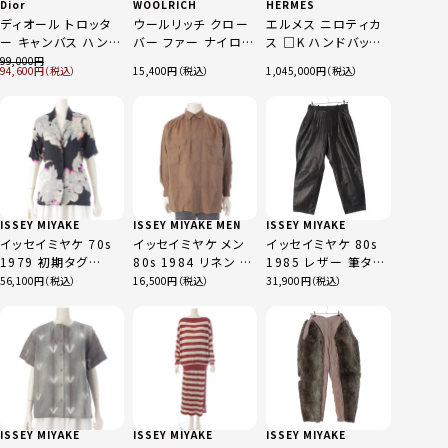
Dior
WOOLRICH
HERMES
ディオール トロッタ
ウールリッチ クロー
エルメス ニロティカ
ー キャンバス ハンド
バー ファー ナイロン
ス □K ハンドバッグ
バッグ ネイビー
ダウンジャケット ア
フューシャピンク ミ
99,000
94,600
15,400
1,045,000
ウター WWOU0419
ニプリュム 20
ブラック S
ISSEY MIYAKE
ISSEY MIYAKE MEN
ISSEY MIYAKE
イッセイミヤケ 70s
イッセイミヤケ メン
イッセイミヤケ 80s
1979 初期タグ
80s 1984 リネン 筆
1985 レザー 筆タグ
TADANORI YOKOO
タグ シャーリング デ
ベルテッド パンツ ブ
56,100
16,500
31,900
横尾忠則グラフィック
ザイン 長袖シャツ ト
ラック L
シルク 花 総柄 半袖
ップス ブラウン M
シャツ 平面パターン
ブラック マルチカラ
ー 9
ISSEY MIYAKE
ISSEY MIYAKE
ISSEY MIYAKE