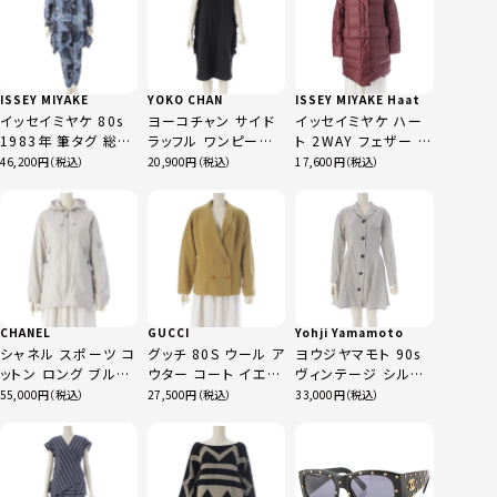
ブラック系 9
ク 9
ISSEY MIYAKE
YOKO CHAN
ISSEY MIYAKE Haat
イッセイミヤケ 80s
ヨーコチャン サイド
イッセイミヤケ ハー
1983年 筆タグ 総柄
ラッフル ワンピース
ト 2WAY フェザー ダ
スパッタリング 変形
ドレス YCD-224-
ウンジャケット コート
46,200
20,900
17,600
襟 シャツ サルエル
885 ブラック 36
アウター
パンツセットアップ
HA43FA546 ボルド
MA13203
ー
MA43153 ブルー 9
CHANEL
GUCCI
Yohji Yamamoto
シャネル スポーツ コ
グッチ 80S ウール ア
ヨウジヤマモト 90s
ットン ロング ブルゾ
ウター コート イエロ
ヴィンテージ シルク
ン パーカー アウター
ー系 42
ゴシック チェック ワ
55,000
27,500
33,000
P22972 グレー 36
ンピース ホワイト M