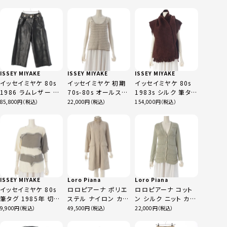
ンクトップ GT-
シワ加工 変形 4B チ
ャツ カットソー トップ
110200 ブラック フ
ェック 総柄 テーラー
ス JY12787 ホワイ
リーサイズ
ドジャケット アーカ
ト ブラック M
イブ マルチカラー
42
ISSEY MIYAKE
ISSEY MIYAKE
ISSEY MIYAKE
イッセイミヤケ 80s
イッセイミヤケ 初期
イッセイミヤケ 80s
1986 ラムレザー 筆
70s-80s オールスタ
1983s シルク 筆タグ
タグ スタッズ 装飾 ワ
イル ボーダー キャミ
真綿 編み込み 織り
85,800
22,000
154,000
イド パンツ ボトムス
ソール トップス ベー
半纏 HANTEN ベス
JY43036 ブラック 9
ジュ
ト マフラー 2ピース
セット ブラウン
ISSEY MIYAKE
Loro Piana
Loro Piana
イッセイミヤケ 80s
ロロピアーナ ポリエ
ロロピアーナ コット
筆タグ 1985年 切替
ステル ナイロン カシ
ン シルク ニット カー
ニット トップス オフ
ミヤ ロング コート
ディガン グリーン 42
9,900
49,500
22,000
ホワイト M
ベージュ 40