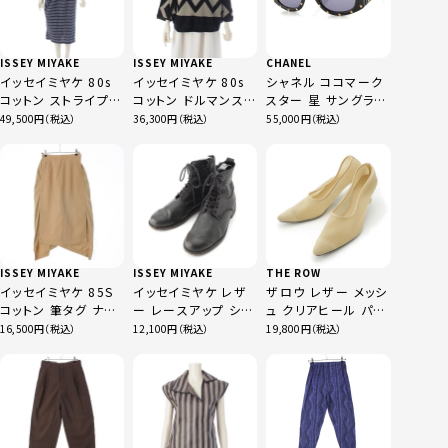
ISSEY MIYAKE
ISSEY MIYAKE
CHANEL
イッセイミヤケ 80s
イッセイミヤケ 80s
シャネル ココマーク
コットン ストライプ ノ
コットン ドルマンスリ
スター 星 サングラス
ースリーブ トップス
ーブ ニット セーター
アイウェア 3525 ブ
49,500
36,300
55,000
スカートセットアップ
トップス ブラック×ベ
ラック ゴールド
JS11715
ージュ M
MG52345 ブルー 9
ISSEY MIYAKE
ISSEY MIYAKE
THE ROW
イッセイミヤケ 85S
イッセイミヤケ レザ
ザロウ レザー メッシ
コットン 筆タグ ナイ
ー レースアップ ショ
ュ クリアヒール パン
ロン切替 スカート
ート ブーツ シューズ
プス ベージュ 39
16,500
12,100
19,800
JS51095 ベージュ
ME73AJ003 ブラッ
9
ク 01