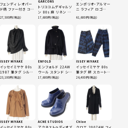
GARCONS
フェンディ レオパー
エンポリオ・アルマー
トリココムデギャルソ
ド柄 ファー付き コー
ニ ラフィア ロゴ
ン 80s 麻 リネン 変
ト アウター ブラウン
2WAY ショルダー ハ
形 スリット シェルボ
27,500
17,600
61,600
44
ンドバッグ カゴ バス
タン バイアス バミュ
ケット ベージュ ブラ
ーダ 燕尾 ジャケット
ック ナチュラル
ショート パンツセット
アップ TJ-020210
TP-02014M ネイビ
ー
ISSEY MIYAKE
ENFOLD
ISSEY MIYAKE
イッセイミヤケ 80s
エンフォルド 22AW
イッセイミヤケ 80s
1987 筆タグ シルク
ウール スタンド ショ
筆タグ 絣 スカート
ナイロン 変形 プルオ
ート コート
サルエルパンツ セッ
23,100
17,600
26,400
ーバー ブラウス 長袖
300FA230-1920 ネ
ト ボトムス
トップス JG12537
イビー 36
JG53626 JG43656
ブラック M
インディゴ×ブラック
9
ISSEY MIYAKE
ACNE STUDIOS
Chloe
イッセイミヤケ 80s
アクネストゥディオズ
クロエ 2007AW フィ