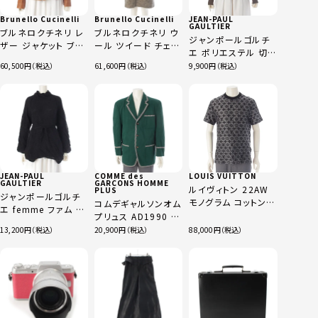
Brunello Cucinelli
Brunello Cucinelli
JEAN-PAUL
GAULTIER
ブルネロクチネリ レ
ブルネロクチネリ ウ
ジャンポールゴルチ
ザー ジャケット ブラ
ール ツイード チェス
エ ポリエステル 切
ウン M
ター コート ベージュ
替 タートルネック ラ
60,500
61,600
9,900
48
グラン ストレッチトッ
プス スーパーロング
スリーブ ニット グリ
ーン M
JEAN-PAUL
COMME des
LOUIS VUITTON
GAULTIER
GARCONS HOMME
ルイヴィトン 22AW
PLUS
ジャンポールゴルチ
モノグラム コットン
コムデギャルソンオム
エ femme ファム ア
半袖Ｔシャツ ロゴ
プリュス AD1990 ウ
ルパカ シャギー ニッ
RM222 ブラック S
ール テーラードジャ
13,200
20,900
88,000
ト ニット プルオーバ
ケット PJ-11010M
ー オーバーサイズ チ
グリーン M
ュニック ブラック 40