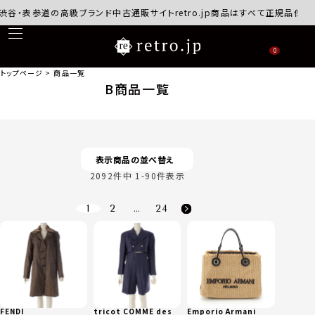
参道の高級ブランド中古通販サイトretro.jp商品はすべて正規品保証・返品可
0
トップページ
商品一覧
B商品一覧
表示商品の並べ替え
2092
件中
1
-
90
件表示
1
2
…
24
FENDI
tricot COMME des
Emporio Armani