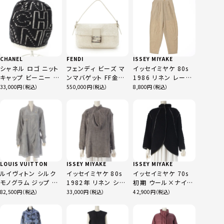
CHANEL
FENDI
ISSEY MIYAKE
シャネル ロゴ ニット
フェンディ ビーズ マ
イッセイミヤケ 80s
キャップ ビーニー 帽
ンマバゲット FF金具
1986 リネン レーヨ
子 ブラック×ホワイ
ショルダーバッグ
ン スラックス 変形 タ
33,000
550,000
8,800
ト
8BR600 ホワイト
ック パンツ
MG42456 ベージュ
9
LOUIS VUITTON
ISSEY MIYAKE
ISSEY MIYAKE
ルイヴィトン シルク
イッセイミヤケ 80s
イッセイミヤケ 70s
モノグラム ジップ ジ
1982年 リネン シル
初期 ウール×ナイロ
ャケット ワンピース
ク ウール 初期 単色
ン 単色タグ レザーパ
82,500
33,000
42,900
グレー
タグ 変形 襟 ドレー
イピング カットパイ
プ トップス
ル ノーカラージャケ
JV13242 ベージュ
ット JH64100 ブラッ