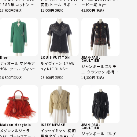
1983年 コットン 筆
変形 ヒール サボ パ
ービー期 by
タグ スカーフ 変形襟
ンプス ブルー 36
PHOEBE PHILO ウ
17,600
11,000
42,900
ネップ プルオーバー
ール 2WAY ラペル
ブラウス トップス
ロング コート ブラッ
MG14113 オーカー
ク T34
系 9
Dior
LOUIS VUITTON
JEAN-PAUL
GAULTIER
ディオール マドモア
ルイヴィトン 17AW
ジャンポールゴルチ
ゼル ウール ヴィンテ
by NICOLAS
エ クラシック 総柄
ージ コート アウター
GHESQUIERE レー
長袖シャツ トップス
16,500
26,400
14,300
グリーン L
ス 半袖 ブラウス シ
ブラック 48
ャツ トップス
RW172W ブラック
34
Maison Margiela
ISSEY MIYAKE
JEAN-PAUL
GAULTIER
メゾンマルジェラ
イッセイミヤケ 初期
ジャンポールゴルチ
5AC ゴートファー
単色タグ 2WAY デタ