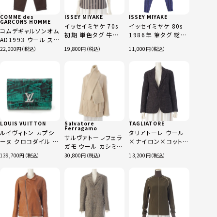
COMME des
ISSEY MIYAKE
ISSEY MIYAKE
GARCONS HOMME
イッセイミヤケ 70s
イッセイミヤケ 80s
コムデギャルソンオム
初期 単色タグ 牛皮
1986年 筆タグ 総柄
AD1993 ウール スト
革 平面 変形 ストラ
ロープ柄 アクリルス
ライプ 2タック スラッ
22,000
19,800
11,000
イプ ペイント ノース
パッツ ボトムス ブル
クス パンツ ボトムス
リーブ トップス ブラ
ー
ブラウン S
ック グレー
LOUIS VUITTON
Salvatore
TAGLIATORE
Ferragamo
ルイヴィトン カプシ
タリアトーレ ウール
サルヴァトーレフェラ
ーヌ クロコダイル コ
×ナイロン×コットン
ガモ ウール カシミヤ
ンパクトウォレット 三
テーラードジャケット
ガンチーニ ロング ノ
139,700
30,800
13,200
つ折り財布 ロゴ グリ
ブラック系 44
ーカラー コート アイ
ーン
ボリー 46