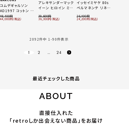
アレキサンダーマック
イッセイミヤケ 80s
コムデギャルソン
イーン ヒロイン ミニ
ペルマネンテ リネン
AD1997 コットン 多
パイソン 2WAY ハン
ドット パンツ ボトム
重 デザイン フレア
48,400
39,600
26,400
ドバッグ シルバー
ス サルエル
44,000
36,300
24,200
スカート ボトムス
VG41419 ブラウン
GS-10007S 生成り
M
アイボリー S
2092
件中
1
-
90
件表示
1
2
…
24
最近チェックした商品
ABOUT
直接仕入れた
「retroしか出会えない商品」をお届け