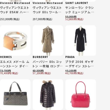
Vivienne Westwood
Vivienne Westwood
SAINT LAURENT
ヴィヴィアンウエスト
ヴィヴィアンウエスト
サンローラン クラシ
ウッド 89AW ハーレ
ウッド 80s ワールズ
ック ミュージアム フ
クイーン ロングスリ
エンド パイレーツ ス
ラット レザー ブリー
55,000
253,000
297,000
52,800
ーブ 長袖シャツ マル
クイグル プルオーバ
フケース バッグ
チカラー
ー ロングスリーブシ
326861 ブラック
ャツ チュニック オレ
ンジ
HERMES
BURBERRY
PRADA
エルメス メドール ム
バーバリー 80s コッ
プラダ 2006 ギャザ
ーンストーン ダイヤ
トン 一枚袖 ロングコ
ーデザイン ストレッ
リング 指輪 ジュエリ
ート トレンチコート
チ セットアップ 3ピー
73,700
60,500
45,100
70,400
57,200
40,700
ー 925 シルバー 51
カーキ系
ス ブラック 38
10.3g