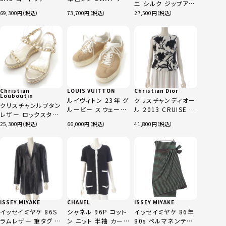
エ シルク ジップアッ
2WAY ショルダー ハ
ッチャブル 変型 ジャ
プ ギャザーデザイン
69,300
73,700
27,500
ンドバッグ
ケット ブルゾン
ワンピース ドレス ブ
S61WD0021 レッド
JF31193 ホワイト
ラック 38
ベージュ系 9
Christian
LOUIS VUITTON
Christian Dior
Louboutin
ルイヴィトン 23年 グ
クリスチャンディオー
クリスチャンルブタン
ルービー スウェード
ル 2013 CRUISE ラ
レザー ロックスタッ
スニーカー シューズ
フシモンズ期 シルク
ズ ストラップ サンダ
25,300
66,000
41,800
ベージュ 37
混合 植物 総柄 影絵
ル シューズ ゴールド
変形 ボートネック カ
36
ーディガン トップス
ブラウス
3C21532A1374 ホ
ワイト ブラック F38
ISSEY MIYAKE
CHANEL
ISSEY MIYAKE
イッセイミヤケ 86S
シャネル 96P コット
イッセイミヤケ 86年
ラムレザー 筆タグ ジ
ン ニット 半袖 カーデ
80s ペルマネンテ