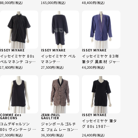
ャケット アウター
ィガン トップス
PERMANENTE スト
88,000
165,000
48,400
JY33046 ブラック 9
P06329V00277 ブ
ライプ 2重巻き リバ
ラック×ホワイト 42
ーシブル スカート グ
リーン ブラック M
ISSEY MIYAKE
ISSEY MIYAKE
ISSEY MIYAKE
イッセイミヤケ 80s
イッセイミヤケ ペル
イッセイミヤケ 8３年
ペルマネンテ コット
マネンテ
筆タグ 異素材 ジャケ
ン 半袖 トップス
PERMANENTE 80s
ット アウター
17,600
27,500
46,200
VG11156 ネイビー
ロゴ スリット ロング
MY31096 パープル
グリーン M
長袖Tシャツ カットソ
9
ー トップス
VY11106 ネイビー
M
COMME des
JEAN-PAUL
ISSEY MIYAKE
GARCONS
GAULTIER
イッセイミヤケ 筆タ
コムデギャルソン
ジャンポールゴルチ
グ 80s 1987
80s ヴィンテージ ジ
エ フェム レーヨン
DEFORMED BOX
ャパン バック ロゴ タ
コットン シャーリング
27,500
36,300
26,400
TOPS 変型 半袖 Tシ