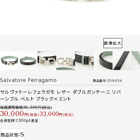
画像拡大
Salvatore Ferragamo
商品番号
259034
サルヴァトーレフェラガモ レザー ダブルガンチーニ リバ
ーシブル ベルト ブラック×ミント
当店通常価格
36,300
30,000
33,000
税抜
税込
会員登録で
300
進呈
S
商品状態