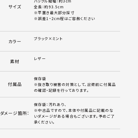
バックル縦幅：約3cm
サイズ
全長：約93.5cm
※平置き最大部分採寸
※誤差1~2cm程はご容赦ください
ブラック×ミント
カラー
レザー
素材
保存袋
付属品
※抜き取り被害の対策として、出荷前に付属品
の確認・記録を行っております。
保存袋：汚れあり、
※中古品ですので、本体や付属品に記載のな
ダメージ箇所：
いダメージがある場合もございます。予めご了
承ください。