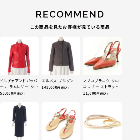
RECOMMEND
この商品を見たお客様が見ている商品
ドルチェアンドガッバ
エルメス ブルゾン
マノロブラニク クロ
ーナ ラムレザー シン
コレザー ストラップ
143,000
円 (税込)
グル ライダースジャ
ヒール パンプス サン
55,000
11,000
円 (税込)
円 (税込)
ケット アウター
ダル ピンク コーラル
F9182L レッド シル
37 1/2
バー金具 40