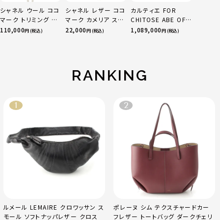
シャネル ウール ココ
シャネル レザー ココ
カルティエ FOR
マーク トリミング ス
マーク カメリア スエ
CHITOSE ABE OF
カートセットアップ
ード サンダル ベージ
sacai サカイ 750
110,000
22,000
1,089,000
円 (税込)
円 (税込)
円 (税込)
P52350 ネイビー
ュ レッド 36C
YG×PG×WG トリ
36
ニティ リング 指輪 マ
ルチカラー 50 51
52 24.9g
RANKING
ルメール LEMAIRE クロワッサン ス
ポレーヌ シム テクスチャードカー
モール ソフトナッパレザー クロス
フレザー トートバッグ ダークチェリ