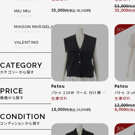
マックスマーラ
ワイト S
ャケット JA0020005999B ブラ
53,000
円
35,000
35,000
ック 44
円
38,500
円
MIU MIU
ミュウミュウ
MAISON MARGIELA
50
%
メゾンマルジェラ
OFF
～
VALENTINO
ヴァレンティノ
CATEGORY
カテゴリーから探す
Patou
Patou
PRICE
パトゥ 22AW ウール 付け襟 ラ
パトゥ コッ
価格から探す
ッフルカラー 2WAY ケーブルニ
在庫切れ
ツ トップス 23S-JE029-9999
在庫切れ
ット ベスト トップス 22A-
アイボリー 
12,000
円
18,000
6,000
KN106 ブラック S
円
19,800
円
CONDITION
コンディションから探す
20
%
OFF
～