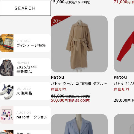
15,000
71,000
ブラック
ブラック 3
円
16,500
円
SEARCH
20
%
OFF
～
VINTAGE
ヴィンテージ特集
NEWEST
2025/24年
最新商品
Patou
Patou
パトゥ ウール ロゴ刺繍 ダブルフ
パトゥ 21AW ウール カー
ェイス ゴールド金具 ベルト コー
在庫切れ
イン クロッ
在庫切れ
UN USED
未使用品
ト 22A-C0013-0121 ベージュ
トップス セー
66,000
円
72,600
50,000
28,000
36
KN052 レ
円
55,000
円
AUCTION
retroオークション