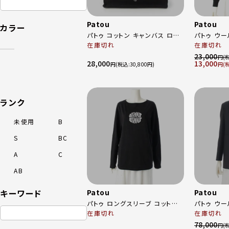
Patou
Patou
カラー
パトゥ コットン キャンバス ロゴ
パトゥ ウー
2WAY ショルダー トート ハンド
在庫切れ
セーター トップス
在庫切れ
バッグ ブラック
KN09980
23,000
円
28,000
13,000
円
30,800
円
ランク
未使用
B
S
BC
A
C
AB
キーワード
Patou
Patou
パトゥ ロングスリーブ コットン
パトゥ ウー
Amour Amour プリント 長袖Ｔ
在庫切れ
ンターベン
在庫切れ
シャツ ロンT カットソー トップス
ージャケット 
78,000
円