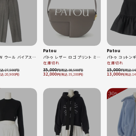
Patou
Patou
AW ウール バイアス
パトゥ レザー ロゴ プリント ミニ
パトゥ コットン
スラックス パンツ ボ
3way ショルダーバッグ 60点限
在庫切れ
ル ミニ スカート ボトム
在庫切れ
-TR002-0149 ブラ
定品 グレー
SK06000749
35,000
15,000
27,500
円
38,500
円
16
32,000
13,000
ト 34
20,900
円
35,200
円
14
30
%
OFF
～