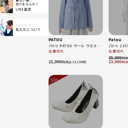
着ない服、
売りませんか？
LINE査定
ABOUT US
私たちについて
PATOU
Patou
パトゥ PATOU ウール ウエスト
パトゥ 23
ベルト リボン テーラード ジャケ
在庫切れ
トン オーバ
在庫切れ
ット 22SA1-JA024 ブルー 34
DR086-0
25,000
円
21,000
23,000
円
23,100
円
50
%
OFF
～