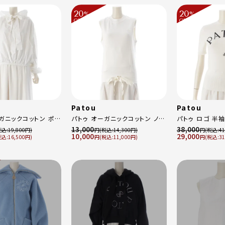
20
20
%
%
OFF
OFF
～
～
Patou
Patou
ガニックコットン ポプ
パトゥ オーガニックコットン ノー
パトゥ ロゴ 半袖
ー リボン パフスリー
スリーブ トップス ドローストリ
トップス KN068
13,000
38,000
19,800
円
14,300
円
41
10,000
29,000
ス
16,500
ング ロゴ刺繍 スウェット 25S-
円
11,000
ワイト XS
円
31
17001W ホワイト
JE159-9985 ホワイト XS