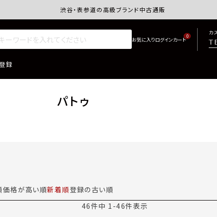
渋谷・表参道の高級ブランド中古通販サイトretro.j
カ
0
T
登録
パトゥ
順
価格が高い順
新着順
登録の古い順
46
件中
1
-
46
件表示