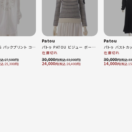
Patou
Patou
SS パックプリント コッ
パトゥ PATOU ビジュー ボーダ
パトゥ バストカ
ー シャツ 23S-
ー ニット セーター 20AA4
在庫切れ
ドッキング ロン
在庫切れ
017 ホワイト 34
KN003 ブラック ホワイト S
レス ブラック 3
30,000
30,000
27,500
円
33,000
円
33
24,000
14,000
25,300
円
26,400
円
15