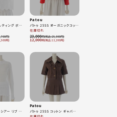
Patou
キルティング ボタ
パトゥ 25SS オーガニックコット
イダリー 刺繍
ン ビッグボタン ロゴ刺繍 カー
在庫切れ
ディガン トップス 25S-JE155-
23,000
,700
円
25,300
12,000
9995 レッド XS
,500
円
13,200
Patou
シアー リブ ニ
パトゥ 25SS コットン ギャバジ
ン クロップドジャケット スカート
在庫切れ