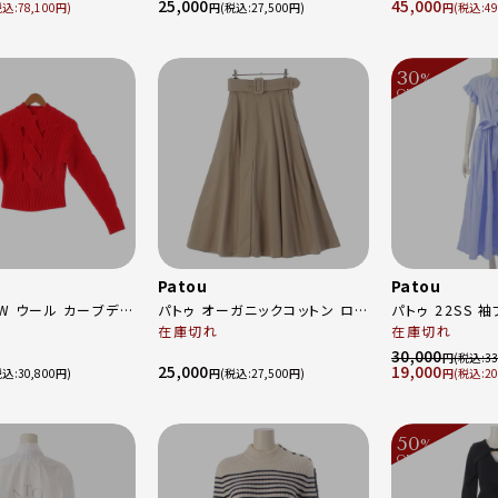
25,000
45,000
6
イト
ンチ アウター ベ
78,100
円
27,500
円
49
30
%
OFF
～
Patou
Patou
ブデザ
パトゥ オーガニックコットン ロゴ
パトゥ 22SS 
プド ケーブル ニット
刺繍ベルト スリッド ロング スカ
在庫切れ
ワンピース ベルテ
在庫切れ
ター 21AA4-
ート 22SA2-SK026-74 ベージ
DR087-17 ブ
30,000
円
33
25,000
19,000
ッド S
ュ 34
30,800
円
27,500
円
20
50
%
OFF
～