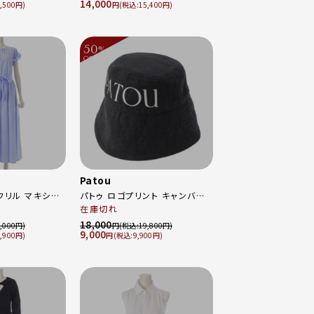
14,000
ージュ S
,500
円
15,400
50
%
OFF
～
Patou
袖フリル マキシ丈
パトゥ ロゴプリント キャンバス
ッド 22SA2-
バケットハット 帽子 ブラック×
在庫切れ
ルー 34
ホワイト XS-S
18,000
,000
円
19,800
9,000
,900
円
9,900