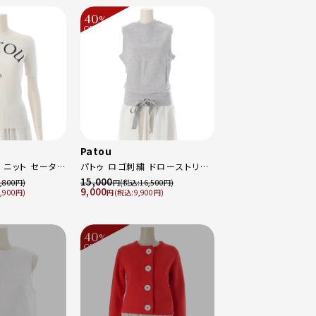
40
%
OFF
～
Patou
 ニット セーター
パトゥ ロゴ刺繍 ドローストリン
8045001W ホ
グ ノースリーブ スウェット プル
15,000
,800
円
16,500
9,000
,900
オーバー トップス 25S-JE159
円
9,900
グレー XS
40
%
OFF
～