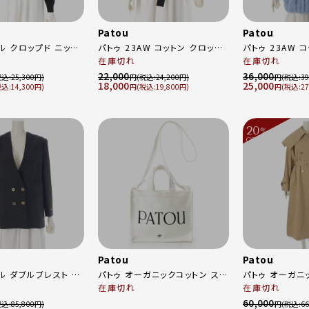
Patou
Patou
ル クロップド ニット
パトゥ 23AW コットン クロップ
パトゥ 23AW 
メンダリオンロゴフーディー ク
在庫切れ
フェイクシアリン
在庫切れ
41999B ブラック XS
ロップド丈 ロゴ刺繍 パーカー
ー ジャケット ブルゾン アウター
22,000
36,000
25,300
円
24,200
円
39
18,000
25,000
23A-JE069-9995 ブラック M
23A-JE098-0
14,300
円
19,800
円
27
20
%
OFF
～
Patou
Patou
ル ダブルブレスト セ
パトゥ オーガニックコットン スモ
パトゥ オーガニ
ト 金ボタン ノーカラ
ール パトゥ キャンバス トートバ
在庫切れ
バジン 金ボタン
在庫切れ
JA0020105999B
ッグ 鞄 AC0250076090C ホワ
ーバーサイズ ベ
60,000
85,800
円
66