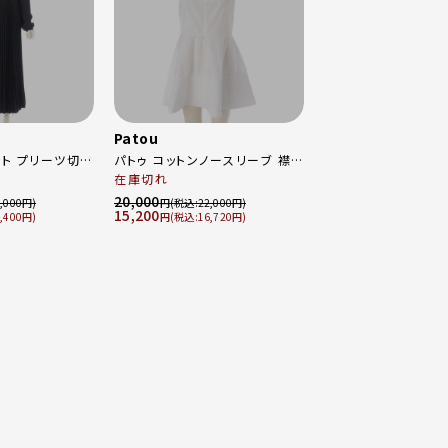
Patou
ット プリーツ切替
パトゥ コットンノースリーブ 襟
グワンピース ド
付き ワンピース ドレス 21PA2-
在庫切れ
4
T0023-17 ホワイト 36
20,000
,000
円
22,000
15,200
,400
円
16,720