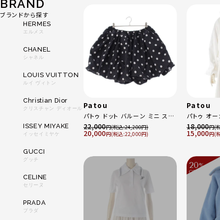
BRAND
ブランドから探す
HERMES
エルメス
CHANEL
シャネル
LOUIS VUITTON
ルイ ヴィトン
Christian Dior
Patou
Patou
クリスチャン ディオール
パトゥ ドット バルーン ミニ スカ
パトゥ オー
ート ボトムス ブラック ホワイト
リン ギャザ
22,000
18,000
ISSEY MIYAKE
円
24,200
円
20,000
15,000
38
円
22,000
ブ ブラウス トップ
円
イッセイミヤケ
TO01700
GUCCI
40
グッチ
20
%
OFF
～
CELINE
セリーヌ
PRADA
プラダ