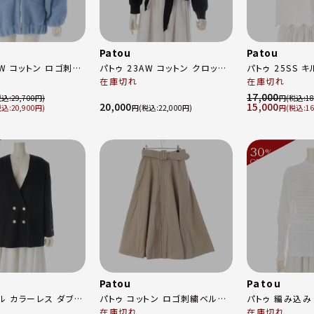
Patou
Patou
AW コットン ロゴ刺繍
パトゥ 23AW コットン クロップ
パトゥ 25SS 
アリング ボンバー ボ
ド メダリオン ロゴ フーディー プ
在庫切れ
ニカル エンブロ
在庫切れ
98-
ルオーバー パーカー ブラック M
ベスト ジレ 25S-T0160-0210
17,000
29,700
円
18
20,000
15,000
ルー ライトブルー XS
ホワイト 36
20,900
円
22,000
円
16
30
%
OFF
～
Patou
Patou
ル カラーレス ダブル
パトゥ コットン ロゴ刺繍ベルト
パトゥ 編み込み 
金ボタン ノーカラージ
スリッド ロング スカート
在庫切れ
ット 長袖 トップス 21PA2-
在庫切れ