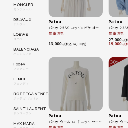
MONCLER
モンクレール
DELVAUX
Patou
Patou
デルヴォー
パトゥ 25SS コットンピケ オー
パトゥ 23
ガニック 半袖 ロゴ刺繍 ポロシ
在庫切れ
フェイクシ
在庫切れ
LOEWE
ャツ トップス 25S-JE142-
ア ジャケット 23A-JE0
27,000
ロエベ
円
13,000
19,000
9975 ホワイト ネイビー S
0157 ブ
円
14,300
円
BALENCIAGA
バレンシアガ
30
%
Foxey
OFF
～
フォクシー
FENDI
フェンディ
BOTTEGA VENETA
ボッテガ ヴェネタ
SAINT LAURENT
サンローラン
Patou
Patou
パトゥ ウール ロゴ ニット セータ
パトゥ ウー
MAX MARA
ー 長袖 23S-KN110-8045 ホ
在庫切れ
ブレスト 
在庫切れ