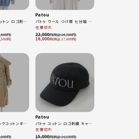
Patou
コットン ロゴ刺繍
パトゥ ウール つけ襟 七分袖 ニ
グ ボア ボンバ
ット カーディガン トップス
在庫切れ
KN0368004303R レッド M
22,000
,600
円
24,200
16,000
157 ブルー XS
,500
円
17,600
Patou
ックコットンギャ
パトゥ コットン ロゴ刺繍 キャッ
 ビッグカラー オ
プ 帽子 AC0400132999B ブラ
在庫切れ
ルト コート トレ
ック ホワイト M-L
15,000
,000
円
16,500