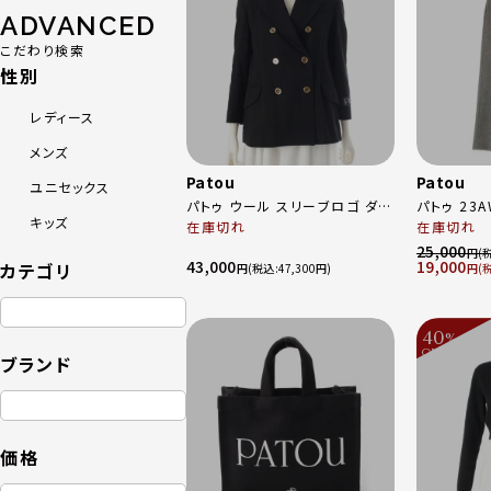
ADVANCED
こだわり検索
性別
レディース
メンズ
Patou
Patou
ユニセックス
パトゥ ウール スリーブロゴ ダブ
パトゥ 23
キッズ
ルブレスト ジャケット アウター
在庫切れ
ストライプ 
在庫切れ
22A‐JA027-0003 ブラック×
トムス 23A
25,000
円
43,000
19,000
カテゴリ
ゴールド 36
ック ホワイ
円
47,300
円
40
%
OFF
～
ブランド
価格