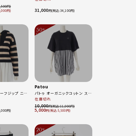
ワイト M
セットアップ ブラウン 34
,500
31,000
,000
円
34,100
50
%
OFF
～
Patou
ハーフジップ ニッ
パトゥ オーガニックコットン スト
ライプ ハイブリット Tシャツ ドレ
在庫切れ
 XS
ス トップス ボトムス ワンピース
10,000
円
11,000
5,000
JE1089987999B ブラック ホ
,000
円
5,500
ワイト 34
20
%
OFF
～