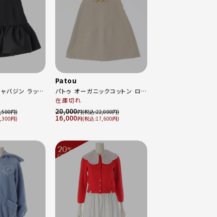
Patou
ギャバジン ラッフ
パトゥ オーガニックコットン ロゴ
ス
ミニ スカート ボトムス
在庫切れ
99B ブラック 36
SK03601335100 ベージュ 34
20,000
,500
円
22,000
16,000
,300
円
17,600
20
%
OFF
～