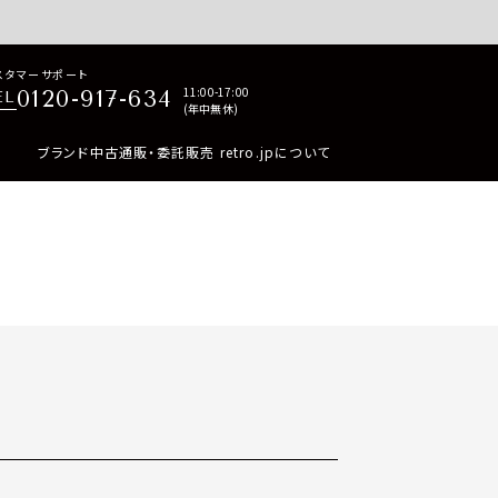
p商品はすべて正規品保証・返品可能（返品NG記載品を除く）
スタマーサポート
11:00-17:00
0120-917-634
EL
(年中無休)
ブランド中古通販・委託販売 retro.jpについて