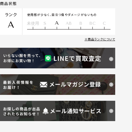
商品状態
ランク
使用感が少なく、目立つ傷やダメージがないもの
A
A
未使用
S
AB
B
BC
C
商品ランクについて