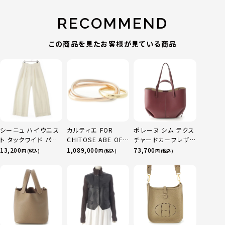
RECOMMEND
この商品を見たお客様が見ている商品
シーニュ ハイウエス
カルティエ FOR
ポレーヌ シム テクス
ト タックワイド パン
CHITOSE ABE OF
チャードカーフレザ
ツ ボトムス オフホワ
sacai サカイ 750
ー トートバッグ ダー
13,200
1,089,000
73,700
円 (税込)
円 (税込)
円 (税込)
イト 0
YG×PG×WG トリ
クチェリー レギュラ
ニティ リング 指輪 マ
ー
ルチカラー 50 51
52 24.9g