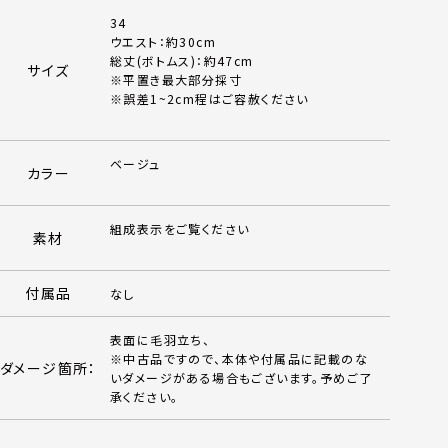
34
ウエスト：約30cm
総丈(ボトムス)：約47cm
サイズ
※平置き最大部分採寸
※誤差1~2cm程はご容赦ください
ベージュ
カラー
組成表示をご覧ください
素材
付属品
なし
表面に毛羽立ち、
※中古品ですので、本体や付属品に記載のな
ダメージ箇所：
いダメージがある場合もございます。予めご了
承ください。