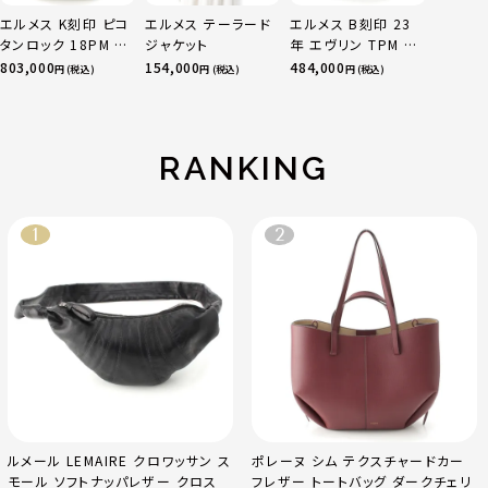
エルメス K刻印 ピコ
エルメス テーラード
エルメス B刻印 23
タンロック 18PM ト
ジャケット
年 エヴリン TPM 16
リヨン ハンドバッグ
アマゾン トリヨンク
803,000
154,000
484,000
円 (税込)
円 (税込)
円 (税込)
ゴールド金具 エトゥ
レマンス ベージュマ
ープ
ルファ
RANKING
ルメール LEMAIRE クロワッサン ス
ポレーヌ シム テクスチャードカー
モール ソフトナッパレザー クロス
フレザー トートバッグ ダークチェリ