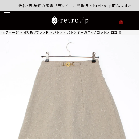
渋谷・表参道の高級ブランド中古通販サイトretro.jp商品はすべて正規
0
トップページ
取り扱いブランド
パトゥ
パトゥ オーガニックコットン ロゴ ミニ スカート ボ