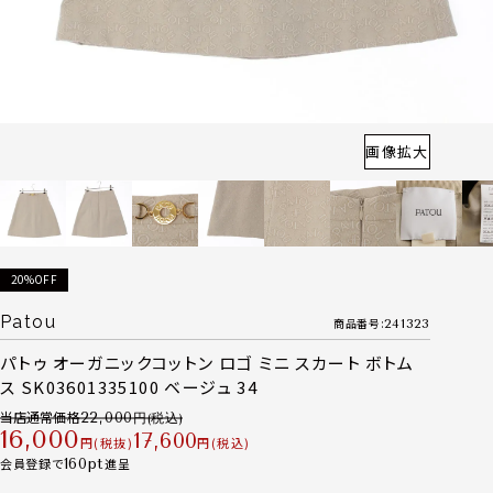
画像拡大
20%OFF
Patou
商品番号
241323
パトゥ オーガニックコットン ロゴ ミニ スカート ボトム
ス SK03601335100 ベージュ 34
当店通常価格
22,000
16,000
17,600
税抜
税込
会員登録で
160
進呈