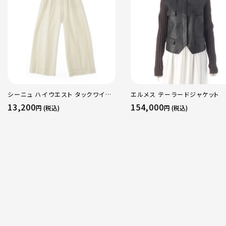
シーニュ ハイウエスト タックワイド
エルメス テーラードジャケット
パンツ ボトムス オフホワイト 0
13,200
154,000
円 (税込)
円 (税込)