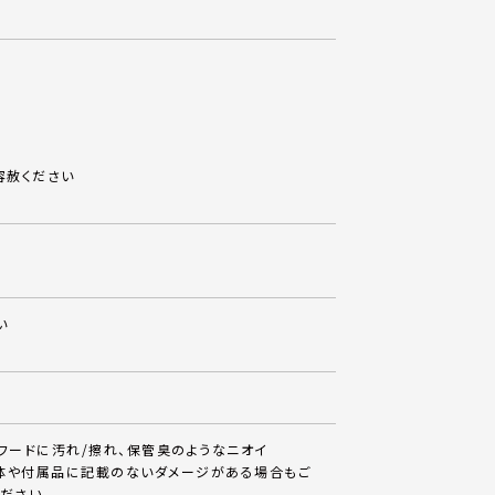
容赦ください
い
、フードに汚れ/擦れ、保管臭のようなニオイ
体や付属品に記載のないダメージがある場合もご
ださい。