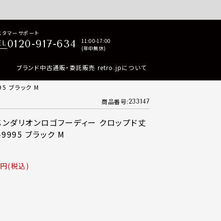
p商品はすべて正規品保証・返品可能（返品NG記載品を除く）
スタマーサポート
11:00-17:00
0120-917-634
EL
(年中無休)
ブランド中古通販・委託販売 retro.jpについて
5 ブラック M
商品番号
233147
プメンダリオンロゴフーディー クロップド丈
9995 ブラック M
税込