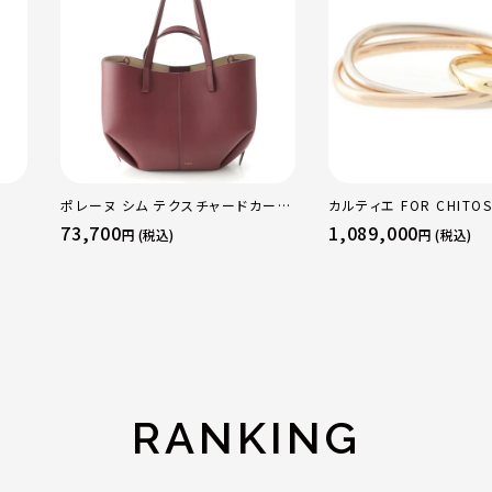
ポレーヌ シム テクスチャードカーフ
カルティエ FOR CHITOS
レザー トートバッグ ダークチェリー
sacai サカイ 750 YG
73,700
1,089,000
円 (税込)
円 (税込)
レギュラー
トリニティ リング 指輪 
50 51 52 24.9g
RANKING