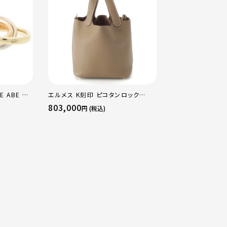
E ABE OF
エルメス K刻印 ピコタンロック
エルメス B刻印 2
×PG×WG
18PM トリヨン ハンドバッグ ゴール
16 アマゾン トリ
803,000
484,000
円 (税込)
円 (税込
マルチカラー
ド金具 エトゥープ
ージュマルファ