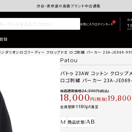
渋谷・表参道の高級ブランド中古通販サイトretro.j
カ
0
T
登録
メンダリオンロゴフーディー クロップド丈 ロゴ刺繍 パーカー 23A-JE069-999
Patou
パトゥ 23AW コットン クロッ
ロゴ刺繍 パーカー 23A-JE069-
当店通常価格
24,200
18,000
19,800
税抜
180
会員登録で
進呈
AB
M
商品状態