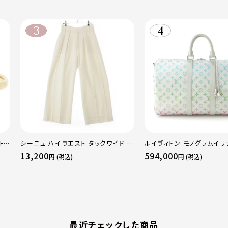
F
シーニュ ハイウエスト タックワイド パ
ルイヴィトン モノグラムイリ
 ト
ンツ ボトムス オフホワイト 0
ーポルバンドリエール45 ボ
13,200
594,000
円 (税込)
円 (税込)
50
グ M13915 マルチカラー
最近チェックした商品