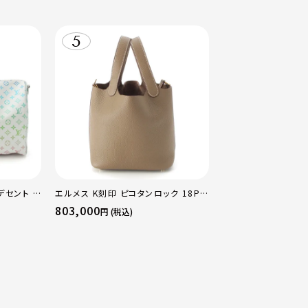
デセント キ
エルメス K刻印 ピコタンロック 18PM
ストンバッ
トリヨン ハンドバッグ ゴールド金具 エ
803,000
円 (税込)
トゥープ