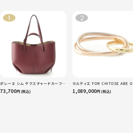
ポレーヌ シム テクスチャードカーフレ
カルティエ FOR CHITOSE ABE O
ザー トートバッグ ダークチェリー レギ
sacai サカイ 750 YG×PG×WG
73,700
1,089,000
円 (税込)
円 (税込)
ュラー
リニティ リング 指輪 マルチカラー 
51 52 24.9g