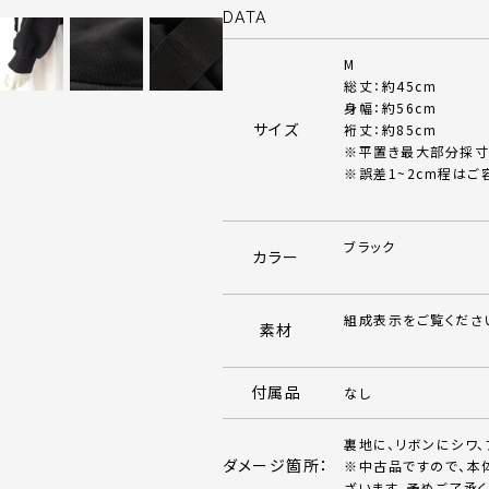
DATA
M
総丈：約45cm
身幅：約56cm
サイズ
裄丈：約85cm
※平置き最大部分採寸
※誤差1~2cm程はご
ブラック
カラー
組成表示をご覧くださ
素材
付属品
なし
裏地に、リボンにシワ
ダメージ箇所：
※中古品ですので、本
ざいます。予めご了承く