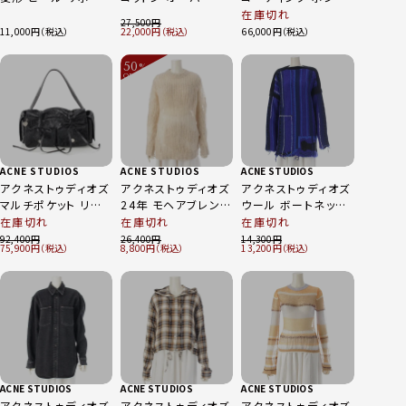
ンプス ブルー 36
イズ クロップド フィ
ー ジャケット FN-
在庫切れ
27,500
ット デニムジャケット
WN-OUTW000878
11,000
22,000
66,000
FN-WN-
ブラウン系 32
OUTW000706 ミッ
50
%
ドブルーウォッシュ
OFF
～
38
ACNE STUDIOS
ACNE STUDIOS
ACNE STUDIOS
アクネストゥディオズ
アクネストゥディオズ
アクネストゥディオズ
マルチポケット リボ
24年 モヘアブレンド
ウール ボートネック
ンデザイン ハートチ
セーター プルオーバ
ニット セーター ブル
在庫切れ
在庫切れ
在庫切れ
ャーム ショルダーバ
ー ニット トップス
ー XS
92,400
26,400
14,300
75,900
8,800
13,200
ッグ シルバー金具 ブ
FN-WN-
ラック
KNIT000693 オフホ
ワイト S
ACNE STUDIOS
ACNE STUDIOS
ACNE STUDIOS
アクネストゥディオズ
アクネストゥディオズ
アクネストゥディオズ