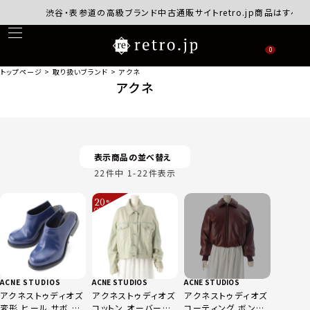
渋谷・表参道の高級ブランド中古通販サイトretro.jp商品はすべて
0
トップページ
取り扱いブランド
アクネ
アクネ
表示商品の並べ替え
22
件中
1
-
22
件表示
20
%
OFF
～
ACNE STUDIOS
ACNE STUDIOS
ACNE STUDIOS
アクネストゥディオズ
アクネストゥディオズ
アクネストゥディオズ
変形 ヒール サボ パ
コットン オーバーサ
コーティング ボンバ