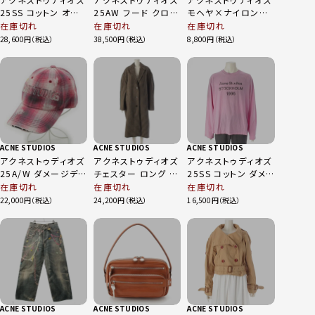
25SS コットン オー
25AW フード クロッ
モヘヤ×ナイロン×
バーサイズデニム 長
プド チェック 長袖シ
ウール ボーダー ニッ
在庫切れ
在庫切れ
在庫切れ
袖シャツ FN-UX-
ャツ トップス ベージ
ト セーター トップス
28,600
38,500
8,800
SHIR000038 ブラッ
ュ 32
マルチカラー XS
ク XXS
ACNE STUDIOS
ACNE STUDIOS
ACNE STUDIOS
アクネストゥディオズ
アクネストゥディオズ
アクネストゥディオズ
25A/W ダメージデ
チェスター ロング チ
25SS コットン ダメ
ザイン チェック ロゴ
ェック柄 コート ブラ
ージ加工 1996 ロン
在庫切れ
在庫切れ
在庫切れ
キャップ 帽子 ピンク
ウン S/M 175/88A
グ 長袖 カットソー ピ
22,000
24,200
16,500
ンク M
ACNE STUDIOS
ACNE STUDIOS
ACNE STUDIOS