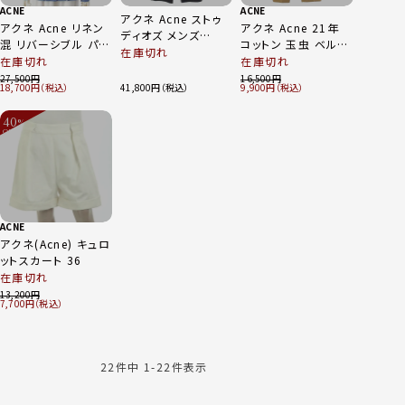
ACNE
ACNE
アクネ Acne ストゥ
アクネ Acne リネン
アクネ Acne 21年
ディオズ メンズ
混 リバーシブル パッ
コットン 玉虫 ベルテ
24SS テーラード ト
在庫切れ
チワーク テーラード
ッド チノパンツ スラ
在庫切れ
在庫切れ
ラウザーズ パンツ ブ
ジャケット インディゴ
ックス ボトムス ベー
27,500
16,500
ラック 44
18,700
41,800
9,900
ブルー 36
ジュ 36
40
%
OFF
～
ACNE
アクネ(Acne) キュロ
ットスカート 36
在庫切れ
13,200
7,700
22
件中
1
-
22
件表示