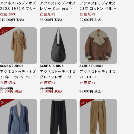
アクネストゥディオズ
アクネストゥディオズ
アクネストゥディオズ
25SS 1981M プリン
レザー Camero
23年 コットン ベルト
ト 転写 ワイド バギ
2WAY スモール ショ
付 クロップド ショー
在庫切れ
在庫切れ
在庫切れ
ー デニムパンツ ロゴ
ルダーバッグ ブラウ
ト丈 トレンチコート
110,000
88,000
22,000
ジーンズ FN-MN-
ン
ジャケット アウター
TROU001101 イン
A90519 ベージュ
30
%
ディゴ 46
34
OFF
～
ACNE STUDIOS
ACNE STUDIOS
ACNE STUDIOS
アクネストゥディオズ
アクネストゥディオズ
アクネストゥディオズ
23年 コットン ベルト
グレインレザー ワン
VELOCITE
付 ロング トレンチコ
ショルダー ショルダ
VINTAGE ムートン
在庫切れ
在庫切れ
在庫切れ
ート アウター
ーバッグ トートバッグ
VELOCITE
33,000
38,500
20,900
36,300
99,000
A90493 ベージュ
ブラック
VINTAGE ジャケット
32
アウター 2074695
30
40
%
ブラウン 34
%
OFF
OFF
～
～