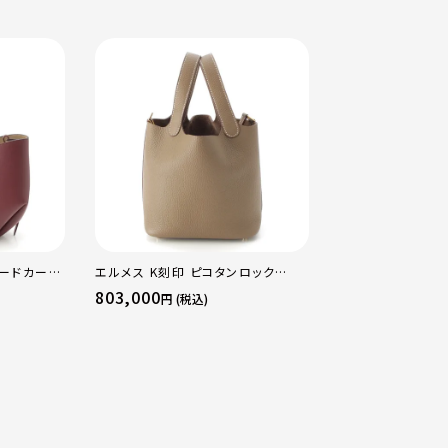
ャードカーフ
エルメス K刻印 ピコタンロック
エルメス B刻印 2
クチェリー
18PM トリヨン ハンドバッグ ゴール
16 アマゾン トリ
803,000
484,000
円 (税込)
円 (税込
ド金具 エトゥープ
ージュマルファ