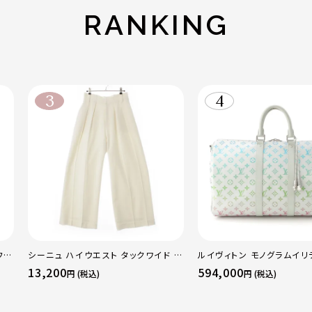
RANKING
フレ
シーニュ ハイウエスト タックワイド パ
ルイヴィトン モノグラムイリ
レギ
ンツ ボトムス オフホワイト 0
ーポルバンドリエール45 ボ
13,200
594,000
円 (税込)
円 (税込)
グ M13915 マルチカラー