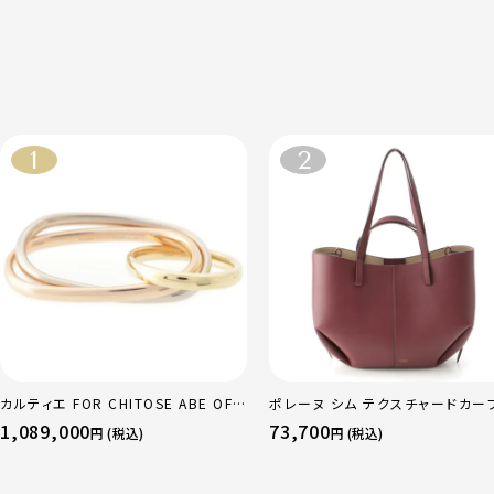
カルティエ FOR CHITOSE ABE OF
ポレーヌ シム テクスチャードカー
sacai サカイ 750 YG×PG×WG ト
ザー トートバッグ ダークチェリー 
1,089,000
73,700
円 (税込)
円 (税込)
リニティ リング 指輪 マルチカラー 50
ュラー
51 52 24.9g