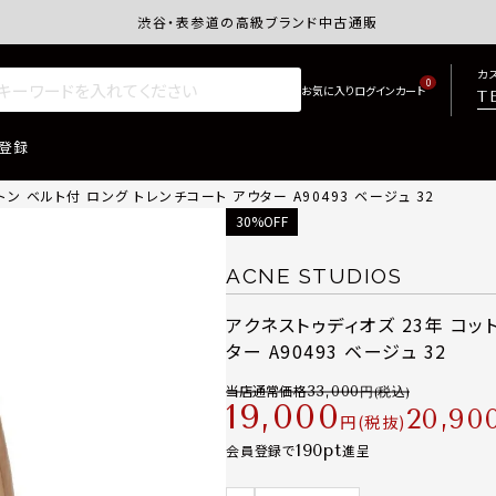
渋谷・表参道の高級ブランド中古通販サイトretro.j
カ
0
T
登録
トン ベルト付 ロング トレンチコート アウター A90493 ベージュ 32
30%OFF
ACNE STUDIOS
アクネストゥディオズ 23年 コッ
ター A90493 ベージュ 32
当店通常価格
33,000
19,000
20,90
税抜
190
会員登録で
進呈