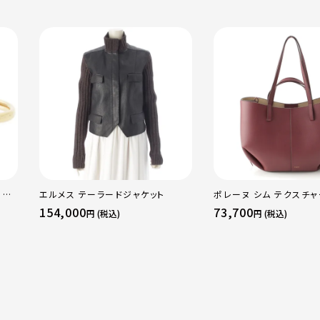
 OF
エルメス テーラードジャケット
ポレーヌ シム テクスチ
WG
レザー トートバッグ ダー
154,000
73,700
円 (税込)
円 (税込)
ラー
レギュラー