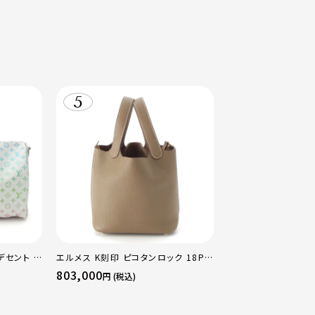
デセント キ
エルメス K刻印 ピコタンロック 18PM
ストンバッ
トリヨン ハンドバッグ ゴールド金具 エ
803,000
円 (税込)
トゥープ