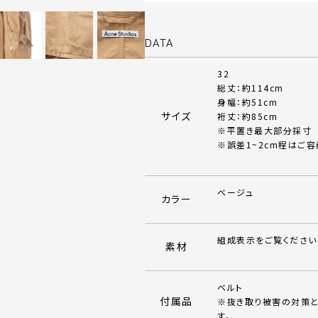
DATA
32
総丈：約114cm
身幅：約51cm
サイズ
裄丈：約85cm
※平置き最大部分採寸
※誤差1~2cm程はご容
ベージュ
カラー
組成表示をご覧ください
素材
ベルト
付属品
※抜き取り被害の対策と
す。