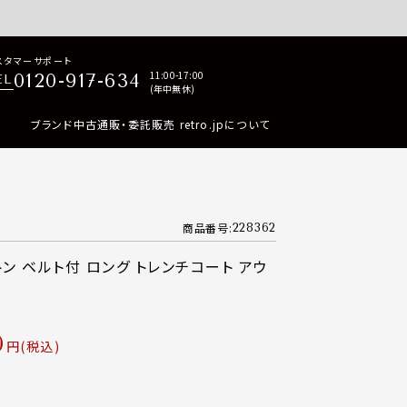
p商品はすべて正規品保証・返品可能（返品NG記載品を除く）
スタマーサポート
11:00-17:00
0120-917-634
EL
(年中無休)
ブランド中古通販・委託販売 retro.jpについて
商品番号
228362
トン ベルト付 ロング トレンチコート アウ
0
税込