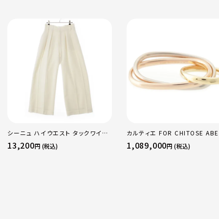
シーニュ ハイウエスト タックワイド
カルティエ FOR CHITOSE ABE
パンツ ボトムス オフホワイト 0
sacai サカイ 750 YG×PG×
13,200
1,089,000
円 (税込)
円 (税込)
トリニティ リング 指輪 マルチカ
50 51 52 24.9g