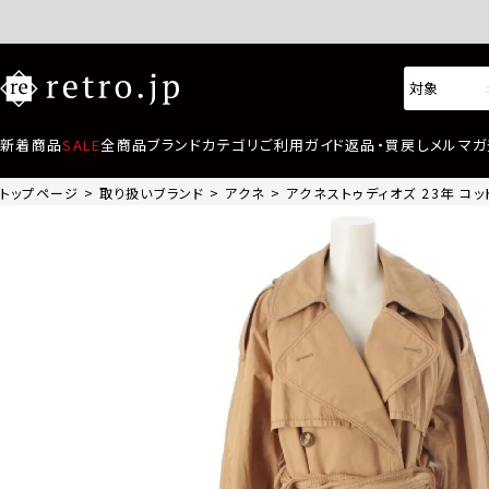
新着商品
SALE
全商品
ブランド
カテゴリ
ご利用ガイド
返品・買戻し
メルマガ
トップページ
取り扱いブランド
アクネ
アクネストゥディオズ 23年 コッ