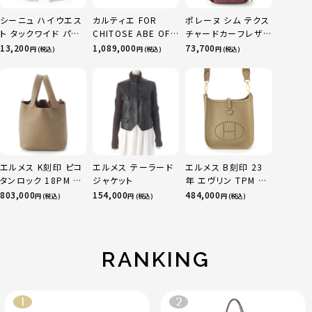
シーニュ ハイウエス
カルティエ FOR
ポレーヌ シム テクス
ト タックワイド パン
CHITOSE ABE OF
チャードカーフレザ
ツ ボトムス オフホワ
sacai サカイ 750
ー トートバッグ ダー
13,200
1,089,000
73,700
円 (税込)
円 (税込)
円 (税込)
イト 0
YG×PG×WG トリ
クチェリー レギュラ
ニティ リング 指輪 マ
ー
ルチカラー 50 51
52 24.9g
エルメス K刻印 ピコ
エルメス テーラード
エルメス B刻印 23
タンロック 18PM ト
ジャケット
年 エヴリン TPM 16
リヨン ハンドバッグ
アマゾン トリヨンク
803,000
154,000
484,000
円 (税込)
円 (税込)
円 (税込)
ゴールド金具 エトゥ
レマンス ベージュマ
ープ
ルファ
RANKING