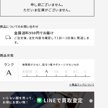
申し訳ございません。
ただいま在庫がございません。
商品についてのお問い合わせ
全国送料550円でお届け
ご注文後、注文内容を確認して1日～2日後に発送しま
す。
商品状態
ランク
使用感が少なく、目立つ傷やダメージがないもの
A
A
未使用
S
AB
B
BC
C
商品ランクについて