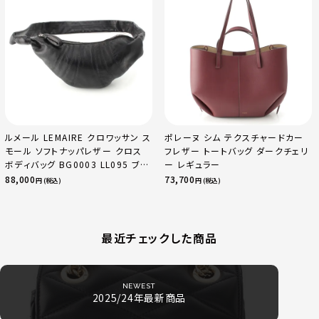
ルメール LEMAIRE クロワッサン ス
ポレーヌ シム テクスチャードカー
モール ソフトナッパレザー クロス
フレザー トートバッグ ダークチェリ
ボディバッグ BG0003 LL095 ブラ
ー レギュラー
ック
88,000
73,700
円 (税込)
円 (税込)
最近チェックした商品
NEWEST
2025/24年最新商品