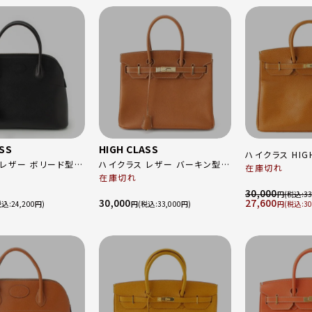
ASS
HIGH CLASS
ハイクラス HIGH
 レザー ボリード型
ハイクラス レザー バーキン型
キン型 レザー 
在庫切れ
ッグ ショルダー
ハンドバッグ ブラウン ゴールド
在庫切れ
具 ハンドバッグ
 肩掛け ブラック ゴ
金具
30,000
キャメル
円
33
30,000
27,600
24,200
円
33,000
円
30