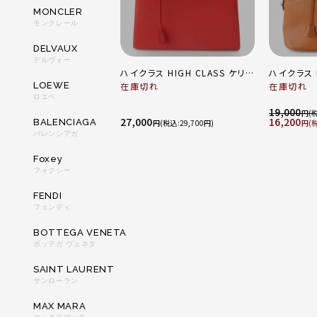
MONCLER
モンクレール
DELVAUX
デルヴォー
ハイクラス HIGH CLASS ケリー
ハイクラス H
LOEWE
型 ゴールド金具 レザー 2way
在庫切れ
ード型 レ
在庫切れ
ロエベ
ハンドバッグ レッド
2way ハ
19,000
円
27,000
16,200
BALENCIAGA
円
29,700
円
バレンシアガ
Foxey
フォクシー
FENDI
フェンディ
BOTTEGA VENETA
ボッテガ ヴェネタ
SAINT LAURENT
サンローラン
MAX MARA