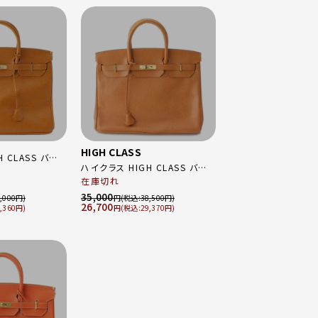
HIGH CLASS
 CLASS バー
ハイクラス HIGH CLASS バー
本革 ゴールド金
キン型 ゴールド金具 レザー ハ
在庫切れ
 鞄 パドロック付
ンドバッグ キャメル
35,000
,000
円
38,500
26,700
,360
円
29,370