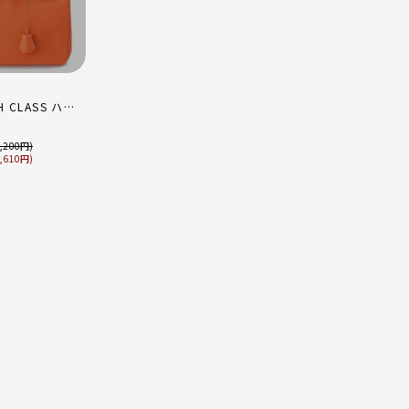
 CLASS ハイ
型 レザー ゴー
バッグ オレンジ
,200
,610