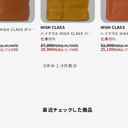
HIGH CLASS
HIGH CLASS
IGH CLASS ボリ
ハイクラス HIGH CLASS バー
ハイクラス HIGH
ザー ゴールド金具
キン型 ゴールド金具 レザー ハ
在庫切れ
クラス バーキン
在庫切れ
ンドバッグ キャメル
ンドバッグ イエロー
ルド金具 ハンド
37,000
32,000
20,900
円
40,700
円
35
28,900
25,100
17,820
円
31,790
円
27
9
件中
1
-
9
件表示
最近チェックした商品