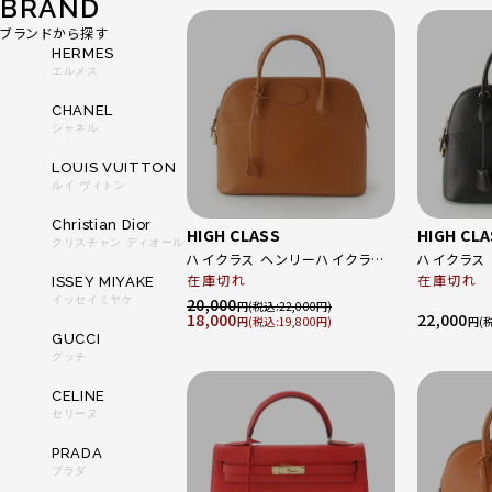
BRAND
ブランドから探す
HERMES
エルメス
CHANEL
シャネル
LOUIS VUITTON
ルイ ヴィトン
Christian Dior
HIGH CLASS
HIGH CL
クリスチャン ディオール
ハイクラス ヘンリーハイクラス
ハイクラス
ボリード型 マカロン 2WAYショ
在庫切れ
2WAY ハンドバ
在庫切れ
ISSEY MIYAKE
ルダー ハンドバッグ ゴールド ブ
クロスボディ
イッセイミヤケ
20,000
円
22,000
18,000
22,000
ラウン
ールド金具
円
19,800
円
GUCCI
グッチ
CELINE
セリーヌ
PRADA
プラダ