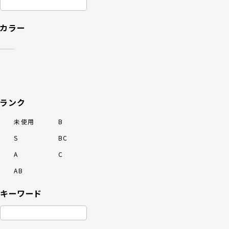
カラー
ランク
未使用
B
S
BC
A
C
AB
キーワード