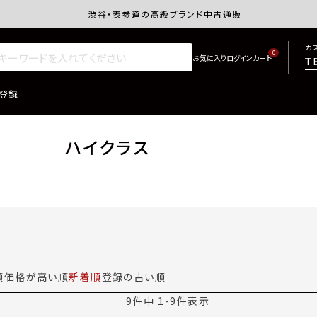
渋谷・表参道の高級ブランド中古通販サイトretro.j
カ
0
T
登録
ハイクラス
順
価格が高い順
新着順
登録の古い順
9
件中
1
-
9
件表示