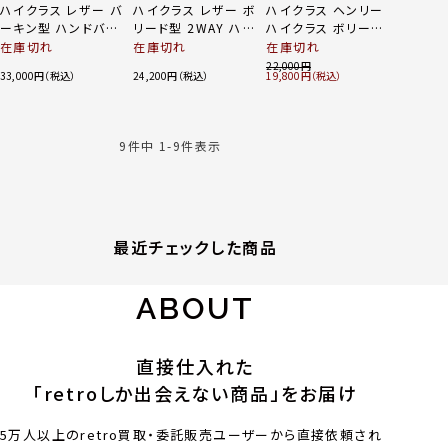
ハイクラス レザー バ
ハイクラス レザー ボ
ハイクラス ヘンリー
ーキン型 ハンドバッ
リード型 2WAY ハン
ハイクラス ボリード
グ ブラウン ゴールド
ドバッグ ショルダー
型 マカロン 2WAYシ
在庫切れ
在庫切れ
在庫切れ
金具
クロスボディ 肩掛け
ョルダー ハンドバッ
22,000
33,000
24,200
19,800
ブラック ゴールド金
グ ゴールド ブラウン
具
9
件中
1
-
9
件表示
最近チェックした商品
ABOUT
直接仕入れた
「retroしか出会えない商品」をお届け
5万人以上のretro買取・委託販売ユーザーから直接依頼され