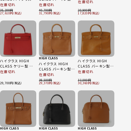
レザー ゴールド金具
在庫切れ
バーキン型 レザー
ゴールド金具 レザー
在庫切れ
在庫切れ
2way ハンドバッグ
ゴールド金具 ハンド
ハンドバッグ イエロ
35,200
40,700
20,900
キャメル
27,610
31,790
17,820
バッグ オレンジ
ー
HIGH CLASS
ハイクラス HIGH
ハイクラス HIGH
ハイクラス HIGH
CLASS ケリー型 ゴ
CLASS バーキン型
CLASS バーキン型
ールド金具 レザー
レザー 本革 ゴール
在庫切れ
在庫切れ
ゴールド金具 レザー
在庫切れ
2way ハンドバッグ
ド金具 ハンドバッグ
ハンドバッグ キャメ
38,500
33,000
レッド
鞄 パドロック付 キャ
29,700
29,370
30,360
ル
メル
HIGH CLASS
HIGH CLASS
HIGH CLASS