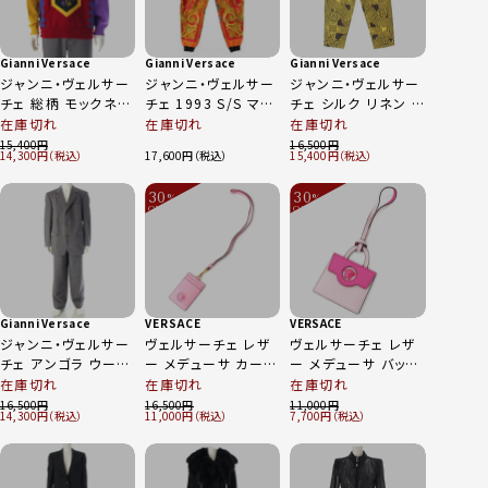
Gianni Versace
Gianni Versace
Gianni Versace
ジャンニ・ヴェルサー
ジャンニ・ヴェルサー
ジャンニ・ヴェルサー
チェ 総柄 モックネッ
チェ 1993 S/S マイ
チェ シルク リネン サ
ク ニット セーター マ
アミ サウスビーチコ
イケデリック パンツ
在庫切れ
在庫切れ
在庫切れ
ルチカラー 52
レクション シルク パ
ボトムス イエロー ブ
15,400
16,500
14,300
17,600
15,400
ンツ ボトムス マルチ
ラック 50
カラー 42
30
30
%
%
OFF
OFF
～
～
Gianni Versace
VERSACE
VERSACE
ジャンニ・ヴェルサー
ヴェルサーチェ レザ
ヴェルサーチェ レザ
チェ アンゴラ ウール
ー メデューサ カード
ー メデューサ バッグ
フランネル ストライ
ケース ネックレスス
型 ミラー バッグチャ
在庫切れ
在庫切れ
在庫切れ
プ ジャケット パンツ
トラップ ピンク
ーム キーホルダー
16,500
16,500
11,000
14,300
11,000
7,700
セットアップ グレー
ピンク