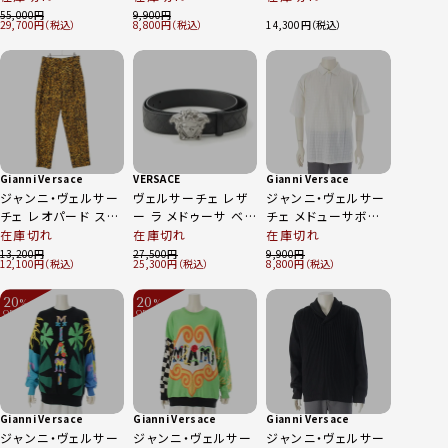
フルーツ 総柄 長袖
ンツ ボトムス グレー
55,000
9,900
29,700
8,800
14,300
シャツ トップス マル
ジュ オフホワイト 52
チカラー
Gianni Versace
VERSACE
Gianni Versace
ジャンニ・ヴェルサー
ヴェルサーチェ レザ
ジャンニ・ヴェルサー
チェ レオパード スラ
ー ラ メドゥーサ ベル
チェ メドューサボタ
ックス パンツ ボトム
ト DCU4140 ブラッ
ン ポロシャツ トップ
在庫切れ
在庫切れ
在庫切れ
ス イエロー 50
ク シルバー 100/40
ス ホワイト 52
13,200
27,500
9,900
12,100
25,300
8,800
20
20
%
%
OFF
OFF
～
～
Gianni Versace
Gianni Versace
Gianni Versace
ジャンニ・ヴェルサー
ジャンニ・ヴェルサー
ジャンニ・ヴェルサー