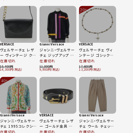
ードジャケット ブラッ
ジュ 52
ク 54
20
%
OFF
～
VERSACE
Gianni Versace
VERSACE
ヴェルサーチェ レザ
ジャンニ・ヴェルサー
ヴェルサーチェ ヴィ
ー ヴィンテージ クロ
チェ ジップアップ ニ
ンテージ ゴシックク
コ型押し チェーン シ
ット トップス マルチ
ロス チェーン ベルト
在庫切れ
在庫切れ
在庫切れ
ョルダーバッグ ブラッ
カラー
アンティークシルバー
15,400
11,000
17,600
14,300
9,900
13,200
ク
40
%
OFF
～
Gianni Versace
VERSACE
Gianni Versace
ジャンニ・ヴェルサー
ヴェルサーチェ レザ
ジャンニ・ヴェルサー
チェ 1995コレクショ
ー ゴールド金具 ベ
チェ ウール チェック
ン シルク バタフライ
ルト ブラック
4タック スラックス パ
在庫切れ
在庫切れ
在庫切れ