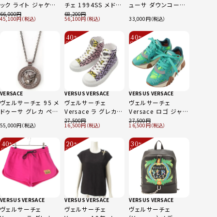
ック ライト ジャケット
チェ 1994SS メドゥ
ューサ ダウンコート
メドゥーサ ブルゾン
ーサ セーフティピン
ベルト付き アウター
66,000
68,200
45,100
56,100
33,000
1021548 ブラック×
ジャケット アウター
ブラック 36
ゴールド S 46
レッド L
40
40
%
%
OFF
OFF
～
～
VERSACE
VERSUS VERSACE
VERSUS VERSACE
ヴェルサーチェ 95 メ
ヴェルサーチェ
ヴェルサーチェ
ドゥーサ グレカ ペン
Versace ラ グレカ
Versace ロゴ ジャン
ダント ネックレス メ
シグネチャー La
グル 厚底 ローカット
27,500
27,500
55,000
16,500
16,500
タリック アクセサリ
Greca キャンバス ハ
スニーカー シューズ
ー シルバー
イカット スニーカー
グリーン 35
40
20
30
%
%
%
マルチカラー 36
OFF
OFF
OFF
～
～
～
VERSUS VERSACE
VERSUS VERSACE
VERSUS VERSACE
ヴェルサーチェ
ヴェルサーチェ
ヴェルサーチェ