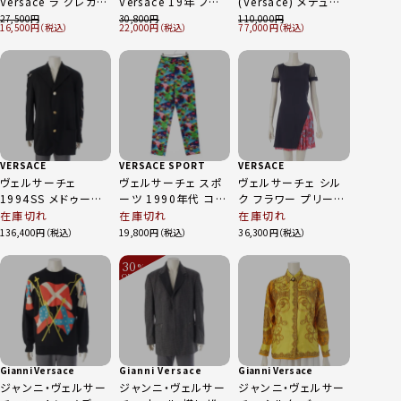
Versace ラ グレカ
Versace 19年 ノー
(Versace) メデュー
LA GRECA ショート
スリーブ メデューサ
サ チェーン レザー
27,500
30,800
110,000
16,500
22,000
77,000
パンツ ボトムス
セーフティピン ロゴ
バックパック リュック
1002414 ピンク 40
刺繍 ブラウス ブラッ
ブラック
ク 38
VERSACE
VERSACE SPORT
VERSACE
ヴェルサーチェ
ヴェルサーチェ スポ
ヴェルサーチェ シル
1994SS メドゥーサ
ーツ 1990年代 コッ
ク フラワー プリーツ
セーフティピン ウー
トン アクアリウム ア
メッシュ 切替 半袖
在庫切れ
在庫切れ
在庫切れ
ル ジャケット スーツ
ートプリント デニム
ワンピース ドレス ネ
136,400
19,800
36,300
ブラック 50
パンツ ボトムス マル
イビー 36
チカラー 26
30
%
OFF
～
Gianni Versace
Gianni Versace
Gianni Versace
ジャンニ・ヴェルサー
ジャンニ・ヴェルサー
ジャンニ・ヴェルサー