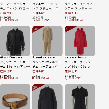
ジャンニ・ヴェルサー
ヴェルサーチェ・ジー
ヴェルサーチェ ヴィ
チェ コットン ロゴ 金
ンズ クチュール コッ
ンテージ レザー ジ
ボタン パンツ ボトム
トン シュヴァルツブ
ャケット インナー付
在庫切れ
在庫切れ
在庫切れ
ス ハーフ ブラック
ルク＝ルードルシュタ
き ※ネーム入り ブラ
14,300
22,000
33,000
11,000
17,600
27,500
52
ット侯国紋章 総柄 カ
ウン 50
ットソー 半袖 トップ
50
40
ス マルチカラー L
%
%
OFF
OFF
～
～
Gianni Versace
Gianni Versace
Versace Jeans
ジャンニ・ヴェルサー
ジャンニ・ヴェルサー
ヴェルサーチェ・ジー
チェ 90s ベロア シア
チェ コーデュロイ ジ
ンズ 90s～00s クチ
ー オーバーサイズ
ャケット パンツセット
ュール フーデッド ロ
在庫切れ
在庫切れ
在庫切れ
総柄 長袖シャツ トッ
アップ ベージュ 52
ング モッズコート ア
14,300
19,800
13,200
12,100
8,800
7,700
プス ブラック 48
ウター レッド L
20
%
OFF
～