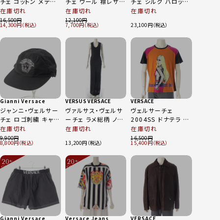
チェ コットン メデュ
チェ ウール 襟レザー
チェ シルク バロック
ーサ 総柄 ニット セ
ジップアップ テーラ
調 ドルマンスリーブ
在庫切れ
在庫切れ
在庫切れ
ーター マルチカラー
ードジャケット アウタ
総柄 メドゥーサボタ
16,500
12,100
14,300
7,700
23,100
52
ー ブラック 56
ン 長袖シャツ トップ
ス イエロー 38
Gianni Versace
VERSUS VERSACE
VERSACE
ジャンニ・ヴェルサー
ヴァルサス・ヴェルサ
ヴェルサーチェ
チェ ロゴ刺繍 キャッ
ーチェ ラメ総柄 ノー
2004SS ドナテラ グ
プ 帽子 ブラック
スリーブ ロング ドレ
ラフィック プリント
在庫切れ
在庫切れ
在庫切れ
ス ワンピース ブラッ
半袖Ｔシャツ トップス
9,900
16,500
8,800
13,200
15,400
ク I40
オレンジ ブラック 56
20
20
%
%
OFF
OFF
～
～
Gianni Versace
Versace Jeans
VERSACE