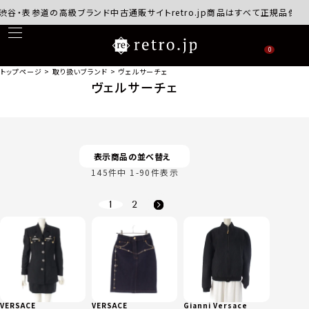
参道の高級ブランド中古通販サイトretro.jp商品はすべて正規品保証・返品可
0
トップページ
取り扱いブランド
ヴェルサーチェ
ヴェルサーチェ
表示商品の並べ替え
145
件中
1
-
90
件表示
1
2
VERSACE
VERSACE
Gianni Versace