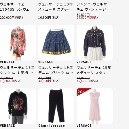
ヴェルサーチェ
ヴェルサーチェ 19年
ジャンニ・ヴェルサー
1994SS ランウェイ
メデューサ スタッズ
チェ ヴィンテージ ウ
ヴィンテージ セーフ
スカート ボトムス
ール 幾何学模様 バ
30,800
220,000
16,500
27,500
ティピン ジャケット
A232843 インディゴ
ティック ステッチ ジ
スカートセットアップ
36
ップアップ ジャケット
メドゥーサ ブラック
ブルゾン ブラック
38
VERSACE
VERSACE
VERSACE
ヴェルサーチェ 18年
ヴェルサーチェ 19年
ヴェルサーチェ 19年
シルク ロゴ 花柄 シ
デニム プリーツ ロゴ
メデューサ スタッズ
ャツ ワンピース トッ
スカート ボトムス
クロップド デニムジ
22,000
33,000
77,000
19,800
30,800
72,600
プス A82669 ピンク
A83151 ブルー 36
ャケット A85716 イ
38
ンディゴ 38
20
%
OFF
～
VERSACE
Gianni Versace
VERSACE