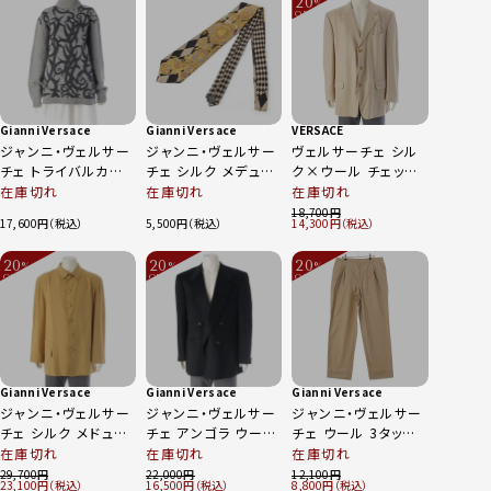
20
%
OFF
～
Gianni Versace
Gianni Versace
VERSACE
ジャンニ・ヴェルサー
ジャンニ・ヴェルサー
ヴェルサーチェ シル
チェ トライバルカモ
チェ シルク メデュー
ク×ウール チェック
ハイネック ニット セ
サ ジャガード ネクタ
3B テーラードジャケ
在庫切れ
在庫切れ
在庫切れ
ーター グレー 54
イ ブラック ベージュ
ット アイボリー ベー
18,700
17,600
5,500
14,300
系
ジュ 56
20
20
20
%
%
%
OFF
OFF
OFF
～
～
～
Gianni Versace
Gianni Versace
Gianni Versace
ジャンニ・ヴェルサー
ジャンニ・ヴェルサー
ジャンニ・ヴェルサー
チェ シルク メドュー
チェ アンゴラ ウール
チェ ウール 3タック
サボタン ハーフ コー
カシミヤ メドューサ
スラックス チェック
在庫切れ
在庫切れ
在庫切れ
ト アウター ベージュ
ボタン ダブル テーラ
パンツ ボトムス ベー
29,700
22,000
12,100
23,100
16,500
8,800