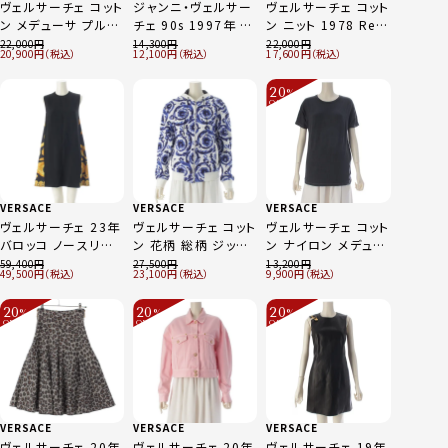
ヴェルサーチェ コット
ジャンニ・ヴェルサー
ヴェルサーチェ コット
ン メデューサ プルオ
チェ 90s 1997年 ベ
ン ニット 1978 Re-
ーバー パーカー
ロア メドゥーサボタ
Edition ロゴ 刺繍
22,000
14,300
22,000
20,900
12,100
17,600
A87506 ブラック M
ン バイアス スタッズ
ノースリーブ ワンピ
パンツ ボトムス ブラ
ース ドレス ピンク
20
%
ック ダークグレー
36
OFF
～
50
VERSACE
VERSACE
VERSACE
ヴェルサーチェ 23年
ヴェルサーチェ コット
ヴェルサーチェ コット
バロッコ ノースリー
ン 花柄 総柄 ジップ
ン ナイロン メデュー
ブ ミニ ワンピース ド
アップフーディー パ
サ 刺繍 デザイン 半
59,400
27,500
13,200
49,500
23,100
9,900
レス ブラック×イエ
ーカー ホワイト ブル
袖 カットソー トップ
ロー 36
ー XS
ス グレー 54
20
20
20
%
%
%
OFF
OFF
OFF
～
～
～
VERSACE
VERSACE
VERSACE
ヴェルサーチェ 20年
ヴェルサーチェ 20年
ヴェルサーチェ 19年