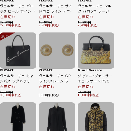
VERSACE
VERSACE
VERSACE
ヴェルサーチェ バロ
ヴェルサーチェ サイ
ヴェルサーチェ シル
ック ヒール ポインテ
ドロゴ ライン デニム
ク バロッコ ラージ
ッドトゥ パンプス シ
パンツ ボトムス
総柄 花柄 スカーフ
在庫切れ
在庫切れ
在庫切れ
ューズ イエロー ブラ
A81433 グレー 31
IF07001 ホワイト イ
29,700
15,400
13,200
27,500
9,900
7,700
ック 37 1/2
エロー 90cm
30
%
OFF
～
VERSACE
VERSACE
Gianni Versace
ヴェルサーチェ キャ
ヴェルサーチェ GP
ジャンニ・ヴェルサー
ンバス シグネチャー
ラインストーン ラウ
チェ レザー×PVC
ロゴ トートバッグ
ンド イヤリング ゴー
レオパード ハンドバ
在庫切れ
在庫切れ
在庫切れ
DBFH683 ブラック
ルド
ッグ ブラック×イエ
49,500
24,200
30,800
9,900
19,800
ロー