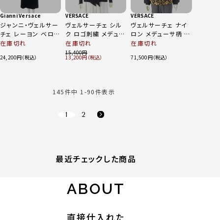
Gianni Versace
VERSACE
VERSACE
ジャンニ・ヴェルサー
ヴェルサーチェ シル
ヴェルサーチェ ナイ
チェ レーヨン ベロア
ク ロゴ刺繍 メデュー
ロン メデューサ柄 リ
トレンチコート ブラッ
サボタン タイ ブラウ
バーシブル ダウンジ
在庫切れ
在庫切れ
在庫切れ
ク 40
ス トップス
ャケット アウター
15,400
24,200
13,200
71,500
1013187 ブラック
1002751 ブラック
38
イエロー 50
145
件中
1
-
90
件表示
1
2
最近チェックした商品
ABOUT
直接仕入れた