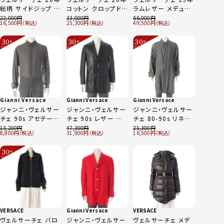
総柄 サイドジップ メ
コットン クロップド
ラムレザー メデュー
デューサ ピン フレア
デニムジャケット
サ ピン ノースリーブ
22,000
33,000
66,000
16,500
25,300
49,500
スカート ボトムス
A88851 ピンク 38
ワンピース A85808
A87315 グレー 36
ブラック 36
30
30
30
%
%
%
OFF
OFF
OFF
～
～
～
Gianni Versace
Gianni Versace
Gianni Versace
ジャンニ・ヴェルサー
ジャンニ・ヴェルサー
ジャンニ・ヴェルサー
チェ 90s アセテート
チェ 90s レザー ペ
チェ 80-90s リネン
シアー ストライプ フ
イントストライプ ロ
背抜き ロング コート
13,200
47,300
25,300
8,800
31,900
16,500
ェード 襤褸 ロゴボタ
ングジャケット コート
グレー ホワイト
ン 長袖シャツ トップ
メドゥーサ裏地 ブラ
30
%
ス ダークグリーン カ
ック ホワイト
OFF
～
ーキ系 46
VERSACE
Gianni Versace
VERSACE
ヴェルサーチェ バロ
ジャンニ・ヴェルサー
ヴェルサーチェ メデ