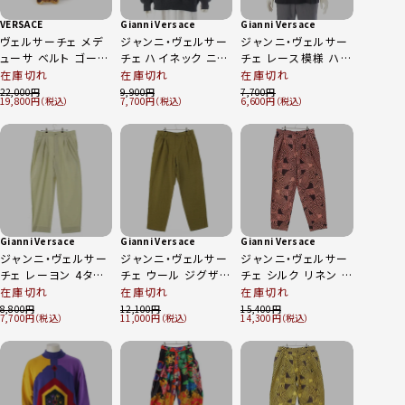
VERSACE
Gianni Versace
Gianni Versace
ヴェルサーチェ メデ
ジャンニ・ヴェルサー
ジャンニ・ヴェルサー
ューサ ベルト ゴール
チェ ハイネック ニッ
チェ レース模様 ハ
ド DCU4140 ブラウ
ト セーター ダークグ
ーフボタン ポロシャ
在庫切れ
在庫切れ
在庫切れ
ン 95
レー 54
ツ トップス ブラック
22,000
9,900
7,700
19,800
7,700
6,600
56
Gianni Versace
Gianni Versace
Gianni Versace
ジャンニ・ヴェルサー
ジャンニ・ヴェルサー
ジャンニ・ヴェルサー
チェ レーヨン 4タッ
チェ ウール ジグザグ
チェ シルク リネン サ
ク ワイドスラックス
パターン ワイドスラ
イケデリック 幾何学
在庫切れ
在庫切れ
在庫切れ
パンツ ボトムス ミン
ックス パンツ ボトム
模様 パンツ ボトムス
8,800
12,100
15,400
7,700
11,000
14,300
ト ペールグリーン系
ス ライトグリーン ブ
ピンク ブラック 50
52
ラック 52