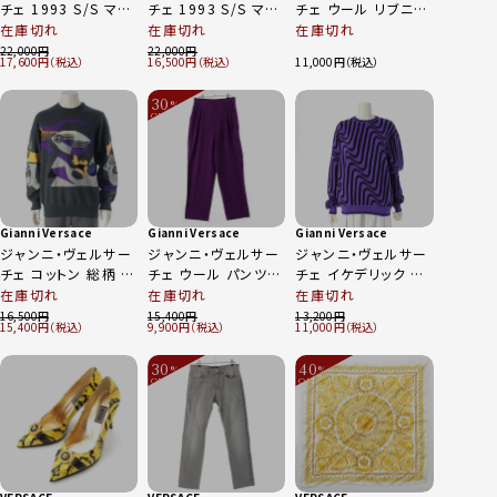
チェ 1993 S/S マイ
チェ 1993 S/S マイ
チェ ウール リブニッ
アミ サウスビーチコ
アミ サウスビーチコ
ト セーター ブラック
在庫切れ
在庫切れ
在庫切れ
レクション ニット セ
レクション ニット セ
22,000
22,000
17,600
16,500
11,000
ーター トップス ブラ
ーター トップス グリ
ック
ーン 52
30
%
OFF
～
Gianni Versace
Gianni Versace
Gianni Versace
ジャンニ・ヴェルサー
ジャンニ・ヴェルサー
ジャンニ・ヴェルサー
チェ コットン 総柄 ニ
チェ ウール パンツ
チェ イケデリック 渦
ット セーター マルチ
ボトムス パープル
ニット セーター トッ
在庫切れ
在庫切れ
在庫切れ
カラー 52
52
プス パープル 52
16,500
15,400
13,200
15,400
9,900
11,000
30
40
%
%
OFF
OFF
～
～