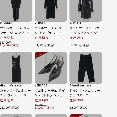
VERSACE
VERSACE
VERSACE
ヴェルサーチェ ヴィ
ヴェルサーチェ ウー
ヴェルサーチェ レザ
ンテージ ロング ジャ
ル アンゴラ ファー 襟
ー ジップアップ ジャ
ケット パンツセットア
付き ロング コート
ケット スカートセット
在庫切れ
在庫切れ
在庫切れ
ップ ブラック 40
アウター ブラック 38
アップ ブラック 40
18,700
15,400
33,000
66,000
20
%
OFF
～
Gianni Versace
VERSACE
Gianni Versace
ジャンニ・ヴェルサー
ヴェルサーチェ ポイ
ジャンニ・ヴェルサー
チェ ヴィンテージ シ
ンテッドトゥ メデュー
チェ 3タック テーパ
ルク カットアウト シ
サチャーム スリング
ード パンツ ボトムス
在庫切れ
在庫切れ
在庫切れ
アー切替 ノースリー
バッグ パンプス ブラ
ブラック 52
16,500
25,300
13,200
8,800
ブ ワンピース ドレス
ック 39
ブラック