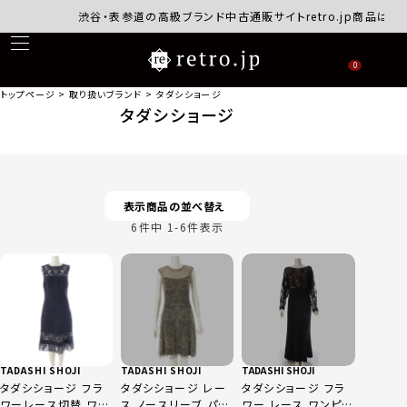
渋谷・表参道の高級ブランド中古通販サイトretro.jp商品はす
0
トップページ
取り扱いブランド
タダシショージ
タダシショージ
表示商品の並べ替え
6
件中
1
-
6
件表示
TADASHI SHOJI
TADASHI SHOJI
TADASHI SHOJI
タダシショージ フラ
タダシショージ レー
タダシショージ フラ
ワーレース切替 ワン
ス ノースリーブ パー
ワー レース ワンピー