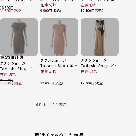
ピース ALX1524IM
ティドレス ワンピー
ス ドレス
在庫切れ
在庫切れ
16,500
ネイビー XS
ス BLS1954MJ ブラ
BDH18379LJ ブラッ
14,300
9,900
12,100
ック ゴールド 2
ク 6
TADASHI SHOJI
タダシショージ
タダシショージ
タダシショージ
Tadashi Shoji エン
Tadashi Shoji プリ
Tadashi Shoji エン
ブロイダリー チュー
ーツ レース ノースリ
在庫切れ
在庫切れ
ブロイダリー チュー
在庫切れ
ル キャップスリーブ
ーブ ワンピース ドレ
ル レース ショートス
22,000
ワンピース
ス ベージュ 0
19,800
22,000
17,600
リーブ ワンピース グ
ALX1812M ピンクベ
レー 0
ージュ ０
6
件中
1
-
6
件表示
最近チェックした商品