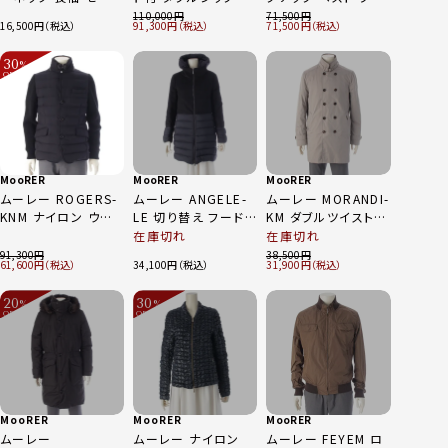
ー ニット トップス ベ
ウンジャケット
イヤー フード ブラッ
110,000
71,500
16,500
91,300
71,500
ージュ 50
BACCO-4D グリーン
ク 50
系 48
30
%
OFF
～
MooRER
MooRER
MooRER
ムーレー ROGERS-
ムーレー ANGELE-
ムーレー MORANDI-
KNM ナイロン ウー
LE 切り替え フード
KM ダブルツイスト
ル カシミヤ ニット切
付き ジップアップ ダ
スプリング コート ア
在庫切れ
在庫切れ
替 ダウンジャケット
ウンコート アウター
ウター グレー 48
91,300
38,500
61,600
34,100
31,900
アウター ネイビー
ブラック×ネイビー
48
38
20
30
%
%
OFF
OFF
～
～
MooRER
MooRER
MooRER
ムーレー
ムーレー ナイロン
ムーレー FEYEM ロ