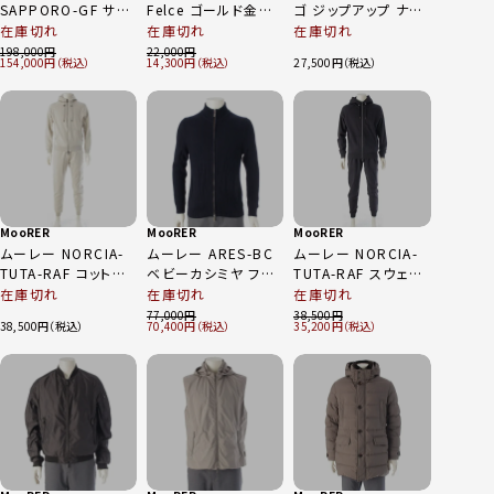
SAPPORO-GF サッ
Felce ゴールド金具
ゴ ジップアップ ナイ
ポロ ダウンジャケッ
ノーカラージャケット
ロンジャケット アウ
在庫切れ
在庫切れ
在庫切れ
ト アウター ブラック
アウター ネイビー
ター ブラウン 50
198,000
22,000
154,000
14,300
27,500
48
44
MooRER
MooRER
MooRER
ムーレー NORCIA-
ムーレー ARES-BC
ムーレー NORCIA-
TUTA-RAF コットン
ベビーカシミヤ フル
TUTA-RAF スウェッ
ジップアップ パーカ
ジップ ハイネック セ
ト スーツ セットアッ
在庫切れ
在庫切れ
在庫切れ
ー スウェット パンツ
ーター トップス ネイ
プ ネイビー 48
77,000
38,500
38,500
70,400
35,200
セットアップ ベージ
ビー 48
ュ 48