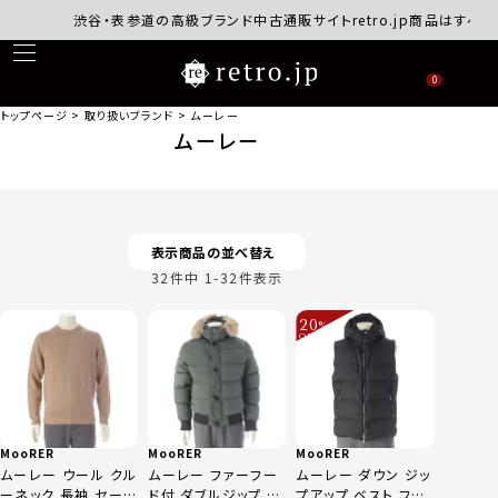
渋谷・表参道の高級ブランド中古通販サイトretro.jp商品はすべて正
0
トップページ
取り扱いブランド
ムーレー
ムーレー
表示商品の並べ替え
32
件中
1
-
32
件表示
20
%
OFF
～
MooRER
MooRER
MooRER
ムーレー ウール クル
ムーレー ファーフー
ムーレー ダウン ジッ
ーネック 長袖 セータ
ド付 ダブルジップ ダ
プアップ ベスト ファ