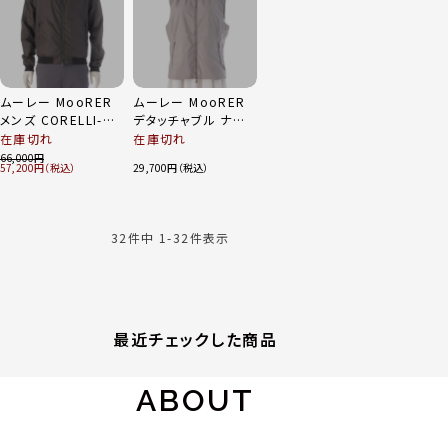
ムーレー MooRER
ムーレー MooRER
メンズ CORELLI-WK
デタッチャブル ナイ
ACQUA MA-1 ナイ
ロン フード ドロスト
在庫切れ
在庫切れ
ロンジャケット ブル
ベスト ジャケット
66,000
57,200
29,700
ゾン アウター カーキ
LUIS-STP グレー
48
48
32
件中
1
-
32
件表示
最近チェックした商品
ABOUT