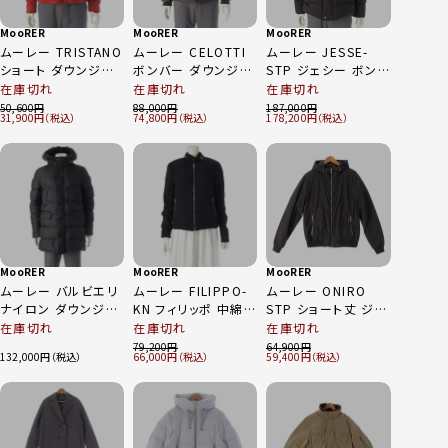
MooRER
MooRER
MooRER
ムーレー TRISTANO
ムーレー CELOTTI
ムーレー JESSE-
ショート ダウンジャ
ボンバー ダウンジャ
STP ジェシー ボンバ
ケット アウター レッ
ケット アウター ブラ
ー ダウンジャケット
在庫切れ
在庫切れ
在庫切れ
ド 46
ック 52
アウター ブラック 48
50,600
88,000
187,000
31,900
74,800
178,200
MooRER
MooRER
MooRER
ムーレー バルビエリ
ムーレー FILIPPO-
ムーレー ONIRO
ナイロン ダウンジャ
KN フィリッポ 中綿
STP ショート丈 ジッ
ケット BARBIERI‐
ジップアップ ブルゾ
プアップ ダウンジャ
在庫切れ
在庫切れ
在庫切れ
WK1 ブラック 48
ン ジャケット アウタ
ケット パーカー アウ
79,200
64,900
132,000
66,000
59,400
ー NERO ブラック
ター ブラック 50
46