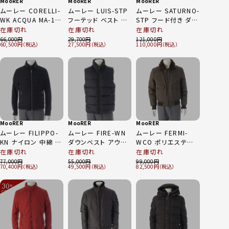
MooRER
MooRER
MooRER
ムーレー CORELLI-
ムーレー LUIS-STP
ムーレー SATURNO-
WK ACQUA MA-1
フーテッド ベスト フ
STP フード付き ダウ
ジャケット ブルゾン
ード 取り外し可能 グ
ンジャケット コート
在庫切れ
在庫切れ
在庫切れ
アウター ブラック ダ
レー系 50
アウター グレー 46
66,000
29,700
121,000
60,500
27,500
110,000
ークブラウン系 52
MooRER
MooRER
MooRER
ムーレー FILIPPO-
ムーレー FIRE-WN
ムーレー FERMI-
KN ナイロン 中綿 ジ
ダウンベスト アウタ
WCO ポリエステル
ップアップ ジャケット
ー ネイビー 48
コットン G-1型 ファ
在庫切れ
在庫切れ
在庫切れ
ブルゾン アウター ブ
ーカラー ダウンジャ
77,000
55,000
99,000
70,400
49,500
82,500
ラック 48
ケット アウター カー
キグリーン 48
30
%
OFF
～