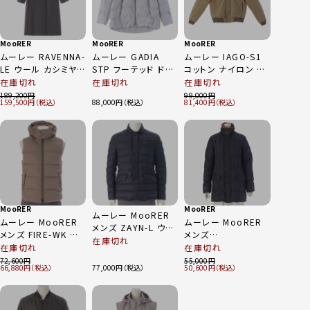
MooRER
MooRER
MooRER
ムーレー RAVENNA-
ムーレー GADIA
ムーレー IAGO-S1
LE ウール カシミヤ
STP フーテッド ドロ
コットン ナイロン ダ
長袖 ロング ダウンコ
ーストリング ダウン
ウンジャケット ブル
在庫切れ
在庫切れ
在庫切れ
ート 81112 グレー
ジャケット アウター
ゾン アウター ベージ
189,200
99,000
159,500
88,000
81,400
40
グレー 44
ュ 50
MooRER
MooRER
ムーレー MooRER
ムーレー MooRER
ムーレー MooRER
メンズ ZAYN-L ウー
メンズ FIRE-WK フ
メンズ
ル×カシミヤ ダウン
在庫切れ
ード付き ダウンベス
CASTELNUOVO
在庫切れ
在庫切れ
ジャケット アウター
ト ジャケット アウタ
VERONA ファーフー
72,600
55,000
ネイビー 44
66,880
77,000
50,600
ー グレージュ 44
ド ダウンジャケット
ブラック 42