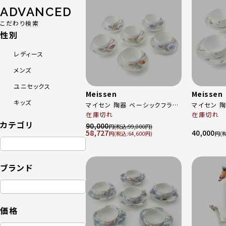
ADVANCED
こだわり検索
性別
レディース
メンズ
ユニセックス
Meissen
Meissen
キッズ
マイセン 陶器 ベーシックフラワ
マイセン 陶
ー 5つ花 6客セット 食器 ティー
在庫切れ
ット 食器 ティー カップ＆ソーサ
在庫切れ
カテゴリ
カップ＆ソーサー ホワイト マル
ー ホワイト
90,000
円
99,000
58,727
40,000
チカラー
円
64,600
円
ブランド
価格