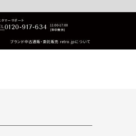
p商品はすべて正規品保証・返品可能（返品NG記載品を除く）
スタマーサポート
11:00-17:00
0120-917-634
EL
(年中無休)
ブランド中古通販・委託販売 retro.jpについて