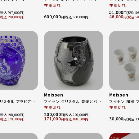
装 陶板 プラーク 骨
ーム 真夏の夜の夢 モカ デミタ
在庫切れ
ーローズ 黄色い
在庫切れ
M229 マルチカラー
ス ティーカップ＆ソーサ― 6客
ーサ―セット 2客 ホワイト イエ
51,000
297,000
円
56
600,000
46,000
セット 食器 ホワイト
ロー
198,000
円
660,000
円
50
Meissen
Meissen
マイセン クリスタル 音楽とバラ
マイセン 陶器 
 花瓶 骨董品
ハイヤー 花瓶 フラワーベース
在庫切れ
ィー 6客セット 食器 カッ
在庫切れ
2283/26B ブルー
骨董品 MC/52686/23BK ブラ
イト マルチカラ
200,000
198,000
円
220,000
171,000
30,000
ック
179,300
円
188,100
円
33
20