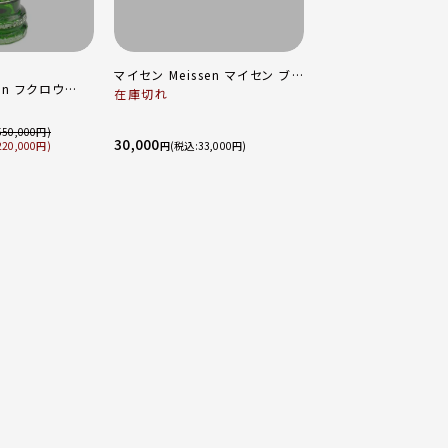
マイセン Meissen マイセン ブル
en フクロウ
ーオーキッド カップ＆ソーサー
在庫切れ
 ロルフ ハイヤー作
食器皿 2客セット ホワイト×ブ
/703/36G グ
ルー
550,000
30,000
220,000
円
33,000