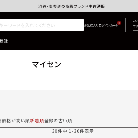
渋谷・表参道の高級ブランド中古通販サイトretro.j
カ
0
T
登録
マイセン
順
価格が高い順
新着順
登録の古い順
30
件中
1
-
30
件表示