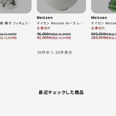
Meissen
Meissen
鳥 親子 フィギュリン
マイセン Meissen ローズ レリ
マイセン Meiss
インテリア 77132 ホワイト
ーフ フラワーベース 花瓶 磁器
在庫切れ
Rolf Heyer
在庫切れ
食器 ホワイト ピンク マルチカラ
色被せ花瓶 OWL
46,000
500,000
55,000
円
50,600
円
42,400
200,000
ー
リーン 35cm
52,800
円
46,640
円
30
件中
1
-
30
件表示
最近チェックした商品