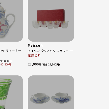
Meissen
ミッドサマーナイ
マイセン クリスタル フラワー ア
の夜の夢 コーヒ
ニマル柄グラス 冷茶 グラス 5客
在庫切れ
セット クリア
495,000
23,000
ー
380,600
円
25,300