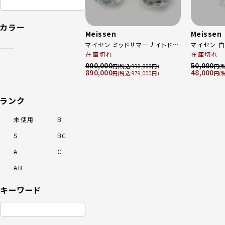
カラー
Meissen
Meissen
マイセン ミッドサマーナイトドリ
マイセン 白
ーム 真夏の夜の夢 ティーカップ
在庫切れ
在庫切れ
＆ソーサ― 6客セット 食器 ホワ
900,000
50,000
円
990,000
円
890,000
48,000
イト
円
979,000
円
ランク
未使用
B
S
BC
A
C
AB
キーワード