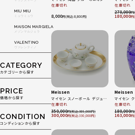
マックスマーラ
マグ マグカップ 食器 55810 ホ
在庫切れ
一夜物語 額
在庫切れ
ワイト×ブルー
董品 9
MIU MIU
270,000
円
8,000
180,000
ミュウミュウ
円
8,800
円
MAISON MARGIELA
メゾンマルジェラ
VALENTINO
ヴァレンティノ
CATEGORY
カテゴリーから探す
PRICE
Meissen
Meissen
価格から探す
マイセン スノーボール デジュネ
マイセン クリスタル アラビアン
ポット カップ ボウル トレー セッ
在庫切れ
ナイト 陶器
在庫切れ
ト 骨董品 陶器 ホワイト ゴール
1001/8/
350,000
180,000
円
385,000
円
CONDITION
300,000
163,000
ド
円
330,000
円
コンディションから探す