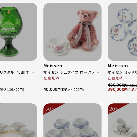
Meissen
Meissen
リスタル 75周年 色
マイセン シュタイフ ローズテデ
マイセン ミッド
ィーク ランプ 骨董
ィベア1999 日本限定1500体
在庫切れ
ーム 真夏の夜の
在庫切れ
ティーカップ＆ソーサー 1客 計3
ート 皿 陶器 6
480,000
円
40,000
390,000
/5218/31G グリーン
点セット おもちゃ・玩具 ぬいぐる
680691/235
136,400
円
44,000
円
み ピンクローズ
チカラー
50
20
%
%
OFF
OFF
～
～