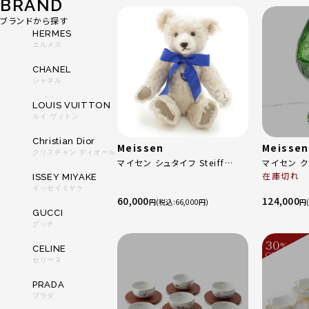
BRAND
ブランドから探す
HERMES
エルメス
CHANEL
シャネル
LOUIS VUITTON
ルイ ヴィトン
Christian Dior
Meissen
Meissen
クリスチャン ディオール
マイセン シュタイフ Steiff
マイセン ク
2000年 おもちゃ・玩具 テディベ
被せ アンテ
在庫切れ
ISSEY MIYAKE
ア カップ＆ソーサー 675409 ホ
品 インテリア
イッセイミヤケ
60,000
124,000
ワイト
75Y/ANT
円
66,000
円
GUCCI
グッチ
30
%
CELINE
OFF
～
セリーヌ
PRADA
プラダ