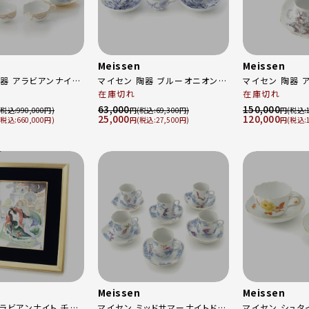
Meissen
Meissen
陶器 アラビアンナイト
マイセン 陶器 ブルーオニオン
マイセン 陶器 
プ＆ソーサー カップ2
カップ1点 4客セット 食器 ティー
在庫切れ
客セット 食器 コーヒー カップ＆
在庫切れ
ト 食器
カップ＆ソーサー ホワイト マル
ソーサー ホワイ
63,000
150,000
990,000
円
69,300
円
25,000
120,000
23633 ホワイト
チカラー
660,000
円
27,500
円
Meissen
Meissen
アラビアンナイト 千夜
マイセン ミッドサマーナイトドリ
マイセン シュタ