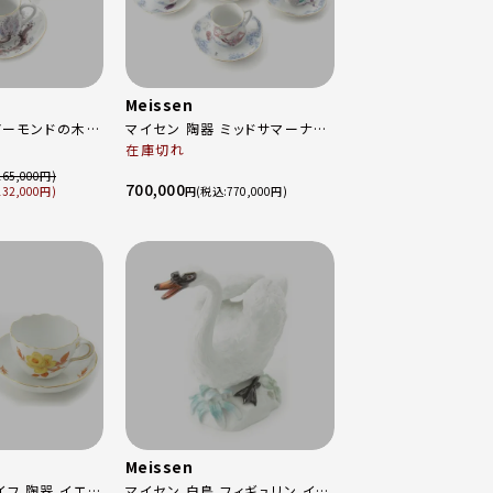
Meissen
アーモンドの木 3
マイセン 陶器 ミッドサマーナイ
トドリーム 真夏の夜の夢 6客セ
在庫切れ
ト マルチカラー
ット 食器 コーヒー カップ＆ソー
165,000
700,000
サ― ホワイト マルチカラー
132,000
円
770,000
Meissen
イフ 陶器 イエロ
マイセン 白鳥 フィギュリン イン