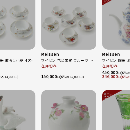
%
OFF
～
Meissen
Meissen
器 散らし小花 4客セ
マイセン 花と果実 フルーツ ティ
マイセン 陶器 
ー 6客セット カップ＆ソーサ―セ
在庫切れ
トドリーム 真夏
在庫切れ
 マルチカラー
ット ホワイト
ー ポット 食器 680691/23693
450,000
円
150,000
346,000
ホワイト×ブル
44,000
円
165,000
円
50
%
OFF
～