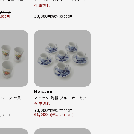
バラ カップ＆ソ
在庫切れ
テリア 77066 ホワイト
,100
30,000
,600
円
33,000
Meissen
フルーツ お茶 テ
マイセン 陶器 ブルーオーキッド
プ ホワ
6客セット 食器 コーヒー カップ
在庫切れ
ー
＆ソーサー ブルー
70,000
円
77,000
61,000
,000
円
67,100