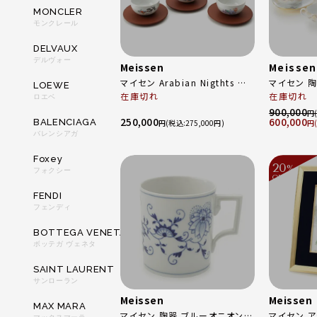
MONCLER
モンクレール
DELVAUX
デルヴォー
Meissen
Meissen
マイセン Arabian Nigthts アラ
マイセン 
LOEWE
ビアンナイト 磁器 茶器 湯呑 ソ
在庫切れ
ティー カッ
在庫切れ
ロエベ
ーサー 6客セット 骨董品 食器
点 4客セッ
900,000
円
250,000
600,000
BALENCIAGA
ホワイト
680710/
円
275,000
円
バレンシアガ
Foxey
20
%
フォクシー
OFF
～
FENDI
フェンディ
BOTTEGA VENETA
ボッテガ ヴェネタ
SAINT LAURENT
サンローラン
Meissen
Meissen
MAX MARA
マイセン 陶器 ブルーオニオン
マイセン 