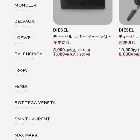
MONCLER
モンクレール
DELVAUX
デルヴォー
DIESEL
DIESEL
ディーゼル レザー チェーン付き
ディーゼル 
LOEWE
在庫切れ
ウォレット 長財布 ブラック
ンド付き コイン
在庫切れ
ロエベ
ブラック
8,000
10,000
円
8,800
円
7,000
8,000
BALENCIAGA
円
7,700
円
バレンシアガ
Foxey
フォクシー
FENDI
フェンディ
BOTTEGA VENETA
ボッテガ ヴェネタ
SAINT LAURENT
サンローラン
MAX MARA