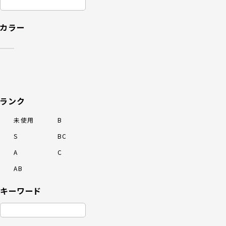
カラー
ランク
未使用
B
S
BC
A
C
AB
キーワード