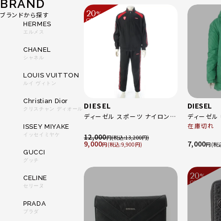
BRAND
20
%
ブランドから探す
OFF
～
HERMES
エルメス
CHANEL
シャネル
LOUIS VUITTON
ルイ ヴィトン
Christian Dior
DIESEL
DIESEL
クリスチャン ディオール
ディーゼル スポーツ ナイロン
ディーゼル 中綿
ロゴ サイドライン ジャージ パン
グリーン M
在庫切れ
ISSEY MIYAKE
ツセットアップ AMST-
イッセイミヤケ
12,000
円
13,200
9,000
7,000
SMEETCH-WT09 / AMSB-
円
9,900
円
GUCCI
YOXOR-WT10 ブラック レッド
グッチ
S
20
%
CELINE
OFF
～
セリーヌ
PRADA
プラダ