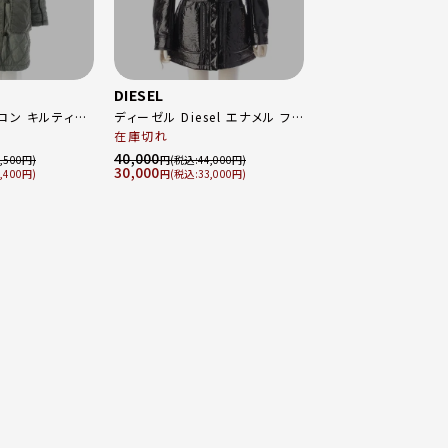
DIESEL
ロン キルティン
ディーゼル Diesel エナメル フェ
 フード 中綿 モ
イクレザー ジャケット＆スカート
在庫切れ
セットアップ ブラック S / 27
40,000
,500
円
44,000
30,000
カーキ ホワイト
,400
円
33,000