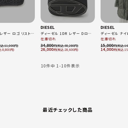
DIESEL
DIESEL
レザー ロゴ リストバ
ディーゼル 1DR レザー Dロゴ
ディーゼル ナイ
ケース 小銭入れ
2WAY ショルダー ハンドバッグ
在庫切れ
グ リバーシブル
在庫切れ
X08396 ブラック
ッズコート アウター ジャケット
34,800
15,000
11,000
円
38,280
円
16
26,000
14,000
W-DAYA-21 
8,800
円
28,600
円
15
XXS
10
件中
1
-
10
件表示
最近チェックした商品