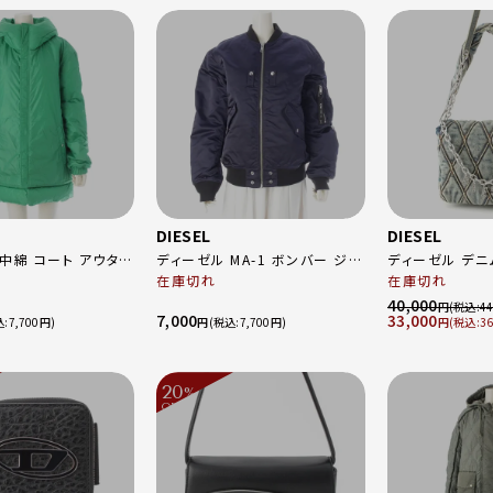
DIESEL
DIESEL
 コート アウター
ディーゼル MA-1 ボンバー ジャ
ディーゼル デニ
在庫切れ
ケット ネイビー M
在庫切れ
ョ
40,000
円
44
7,000
33,000
7,700
円
7,700
円
36
20
%
OFF
～