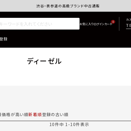
渋谷・表参道の高級ブランド中古通販サイトretro.j
カ
0
T
登録
ディーゼル
順
価格が高い順
新着順
登録の古い順
10
件中
1
-
10
件表示