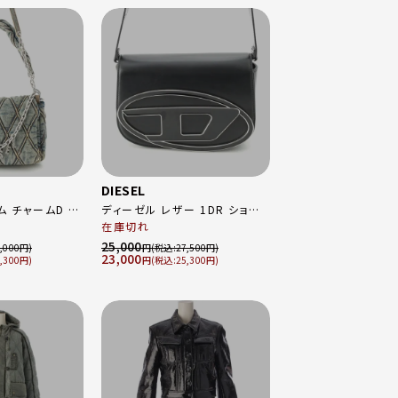
DIESEL
ム チャームD シ
ディーゼル レザー 1DR ショル
ルダーバッグ ライトブルー
ダーバッグ X09568 PR818 ブ
在庫切れ
ラック
25,000
,000
円
27,500
23,000
,300
円
25,300