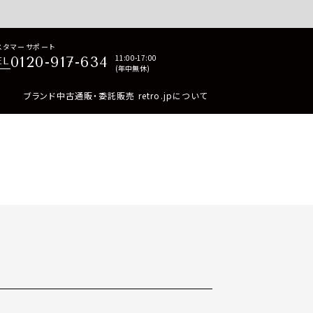
p商品はすべて正規品保証・返品可能（返品NG記載品を除く）
スタマーサポート
11:00-17:00
0120-917-634
EL
(年中無休)
ブランド中古通販・委託販売 retro.jpについて