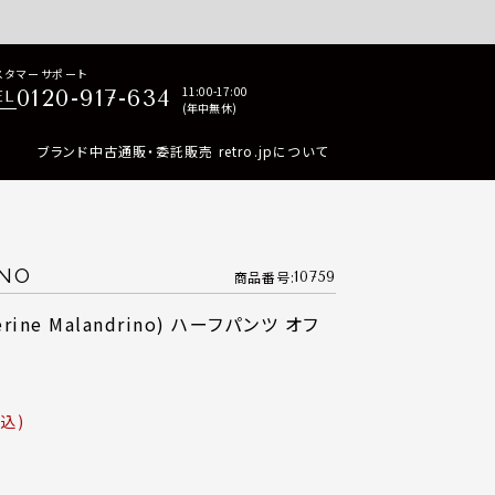
p商品はすべて正規品保証・返品可能（返品NG記載品を除く）
スタマーサポート
11:00-17:00
0120-917-634
EL
(年中無休)
ブランド中古通販・委託販売 retro.jpについて
INO
商品番号
10759
ine Malandrino) ハーフパンツ オフ
込