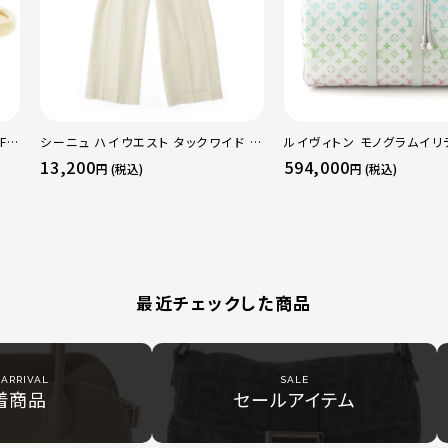
F
シーニュ ハイウエスト タックワイド パ
ルイヴィトン モノグラムイリ
 ト
ンツ ボトムス オフホワイト 0
ーポルバンドリエール45 ボ
13,200
594,000
円 (税込)
円 (税込)
50
グ M13915 マルチカラー
最近チェックした商品
ARRIVAL
SALE
着商品
セールアイテム