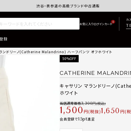
渋谷・表参道の高級ブランド中古通販サイトretro.j
カ
0
T
登録
ンドリーノ(Catherine Malandrino) ハーフパンツ オフホワイト
50%OFF
CATHERINE MALANDR
キャサリン マランドリーノ(Cather
ホワイト
当店通常価格
3,300
1,500
1,650
税抜
税
15
会員登録で
進呈