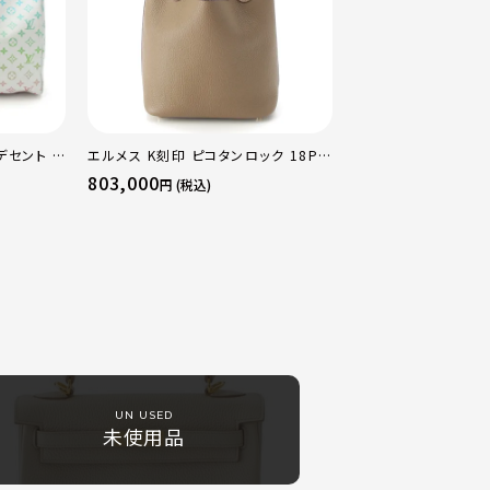
デセント キ
エルメス K刻印 ピコタンロック 18PM
ストンバッ
トリヨン ハンドバッグ ゴールド金具 エ
803,000
円 (税込)
トゥープ
UN USED
未使用品