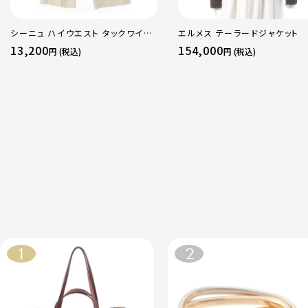
シーニュ ハイウエスト タックワイド
エルメス テーラードジャケット
パンツ ボトムス オフホワイト 0
13,200
154,000
円 (税込)
円 (税込)