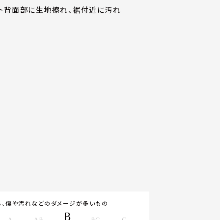
スト背面部に生地擦れ、裾付近に汚れ
ち、傷や汚れなどのダメージが多いもの
B
A
AB
BC
C