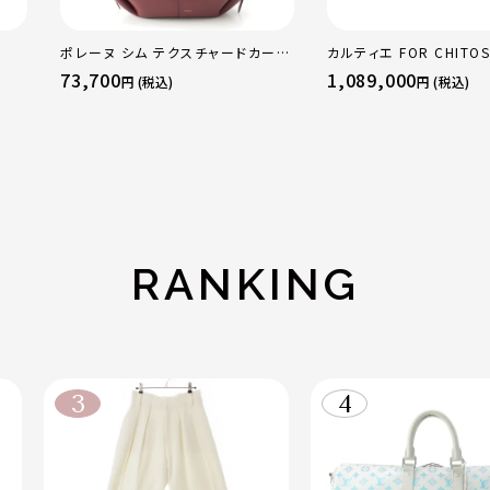
ポレーヌ シム テクスチャードカーフ
カルティエ FOR CHITOS
レザー トートバッグ ダークチェリー
sacai サカイ 750 YG
73,700
1,089,000
円 (税込)
円 (税込)
レギュラー
トリニティ リング 指輪 
50 51 52 24.9g
RANKING