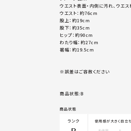
ウエスト表面・内側に汚れ、ウエ
ウエスト：約76cm
股上：約19cm
股下：約35cm
ヒップ：約90cm
わたり幅：約27cm
裾幅：約19.5cm
※誤差はご容赦ください
商品状態:
B
商品状態
ランク
使用感が大きく目立
未使用
S