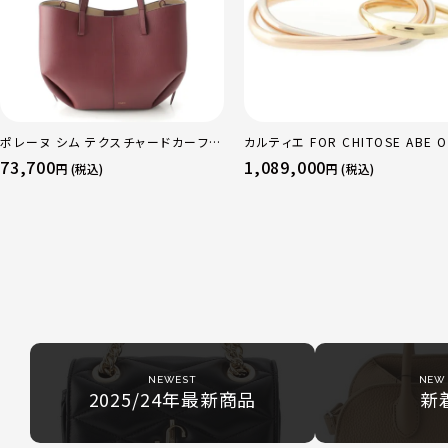
ポレーヌ シム テクスチャードカーフレ
カルティエ FOR CHITOSE ABE O
ザー トートバッグ ダークチェリー レギ
sacai サカイ 750 YG×PG×WG
73,700
1,089,000
円 (税込)
円 (税込)
ュラー
リニティ リング 指輪 マルチカラー 
51 52 24.9g
NEWEST
NEW 
2025/24年最新商品
新