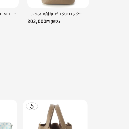
E ABE OF
エルメス K刻印 ピコタンロック
エルメス B刻印 2
×PG×WG
18PM トリヨン ハンドバッグ ゴール
16 アマゾン トリ
803,000
484,000
円 (税込)
円 (税込
マルチカラー
ド金具 エトゥープ
ージュマルファ