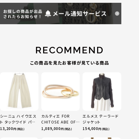
RECOMMEND
この商品を見たお客様が見ている商品
シーニュ ハイウエス
カルティエ FOR
エルメス テーラード
ト タックワイド パン
CHITOSE ABE OF
ジャケット
ツ ボトムス オフホワ
sacai サカイ 750
13,200
1,089,000
154,000
円 (税込)
円 (税込)
円 (税込)
イト 0
YG×PG×WG トリ