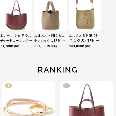
ニティ リング 指輪 マ
ルチカラー 50 51
52 24.9g
ポレーヌ シム テクス
エルメス K刻印 ピコ
エルメス B刻印 23
チャードカーフレザ
タンロック 18PM ト
年 エヴリン TPM 16
ー トートバッグ ダー
リヨン ハンドバッグ
アマゾン トリヨンク
73,700
803,000
484,000
円 (税込)
円 (税込)
円 (税込)
クチェリー レギュラ
ゴールド金具 エトゥ
レマンス ベージュマ
ー
ープ
ルファ
RANKING