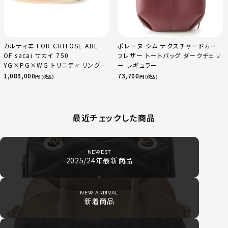
カルティエ FOR CHITOSE ABE
ポレーヌ シム テクスチャードカー
OF sacai サカイ 750
フレザー トートバッグ ダークチェリ
YG×PG×WG トリニティ リング
ー レギュラー
指輪 マルチカラー 50 51 52
1,089,000
73,700
円 (税込)
円 (税込)
24.9g
最近チェックした商品
NEWEST
2025/24年最新商品
NEW ARRIVAL
新着商品