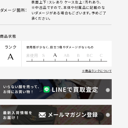
表面上下：スレあり ケース左上：汚れあり、
※中古品ですので、本体や付属品に記載のな
ダメージ箇所：
いダメージがある場合もございます。予めご了
承ください。
商品状態
ランク
使用感が少なく、目立つ傷やダメージがないもの
A
A
未使用
S
AB
B
BC
C
商品ランクについて