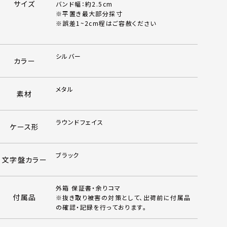
サイズ
バンド幅：約2.5cm
※平置き最大部分採寸
※誤差1~2cm程はご容赦ください
シルバー
カラー
メタル
素材
ラウンドフェイス
ケース形
ブラック
文字盤カラー
外箱 保証書・余りコマ
付属品
※抜き取り被害の対策として、出荷前に付属品
の確認・記録を行っております。