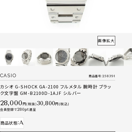
画像拡大
CASIO
商品番号
258391
カシオ G-SHOCK GA-2100 フルメタル 腕時計 ブラッ
ク文字盤 GM-B2100D-1AJF シルバー
28,000
30,800
税抜
税込
会員登録で
280
進呈
A
商品状態