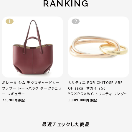
RANKING
ポレーヌ シム テクスチャードカー
カルティエ FOR CHITOSE ABE
フレザー トートバッグ ダークチェリ
OF sacai サカイ 750
ー レギュラー
YG×PG×WG トリニティ リング
指輪 マルチカラー 50 51 52
73,700
1,089,000
円 (税込)
円 (税込)
24.9g
最近チェックした商品