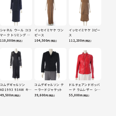
シャネル ウール ココ
イッセイミヤケ ワン
イッセイミヤケ 3ピー
マーク トリミング ス
ピース
ス
カートセットアップ
110,000
104,500
112,200
円 (税込)
円 (税込)
円 (税込)
P52350 ネイビー
36
コムデギャルソン
コムデギャルソン テ
ドルチェアンドガッバ
AD1993 93AW キュ
ーラードジャケット
ーナ ラムレザー シン
プラ Synergy シナジ
グル ライダースジャ
49,500
39,600
55,000
円 (税込)
円 (税込)
円 (税込)
ー レース 切替 キュ
ケット アウター
プラ ロング ワンピー
F9182L レッド シル
ス ドレス GO-
バー金具 40
04057S ブラック S