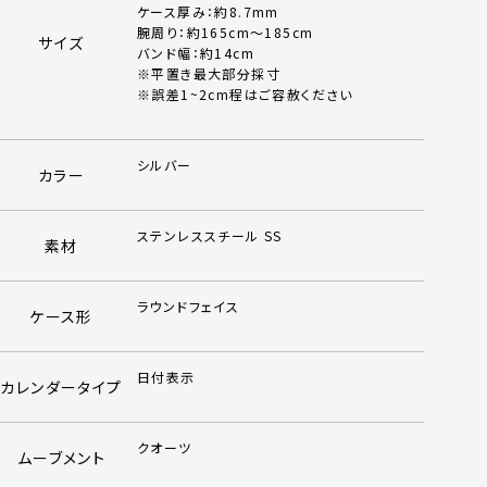
ケース厚み：約8.7mm
腕周り：約165cm～185cm
サイズ
バンド幅：約14cm
※平置き最大部分採寸
※誤差1~2cm程はご容赦ください
シルバー
カラー
ステンレススチール SS
素材
ラウンドフェイス
ケース形
日付表示
カレンダータイプ
クオーツ
ムーブメント