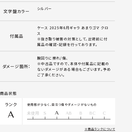
シルバー
文字盤カラー
ケース 2025年6月ギャラ あまりゴマ クロ
ス
付属品
※抜き取り被害の対策として、出荷前に付
属品の確認・記録を行っております。
腕回りに擦れ/傷、
※中古品ですので、本体や付属品に記載の
ダメージ箇所：
ないダメージがある場合もございます。予め
ご了承ください。
商品状態
ランク
使用感が少なく、目立つ傷やダメージがないもの
A
A
未使用
S
AB
B
BC
C
商品ランクについて