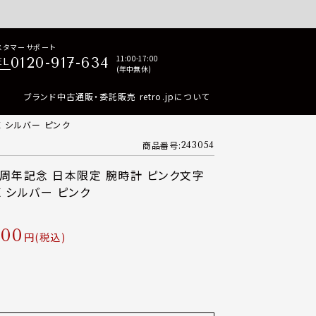
p商品はすべて正規品保証・返品可能（返品NG記載品を除く）
スタマーサポート
11:00-17:00
0120-917-634
EL
(年中無休)
ブランド中古通販・委託販売 retro.jpについて
X シルバー ピンク
商品番号
243054
 1周年記念 日本限定 腕時計 ピンク文字
7QX シルバー ピンク
000
税込