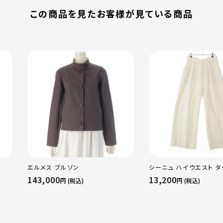
この商品を見たお客様が見ている商品
エルメス ブルゾン
シーニュ ハイウエスト タ
パンツ ボトムス オフホワ
143,000
13,200
円 (税込)
円 (税込)