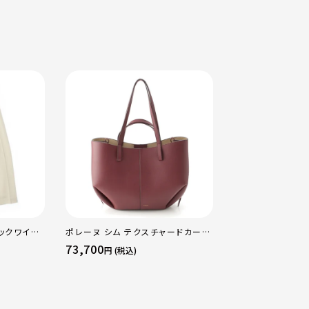
ックワイド
ポレーヌ シム テクスチャードカーフ
カルティエ FOR CH
イト 0
レザー トートバッグ ダークチェリー
sacai サカイ 7
73,700
1,089,000
円 (税込)
円 (
レギュラー
トリニティ リング
50 51 52 24.9g