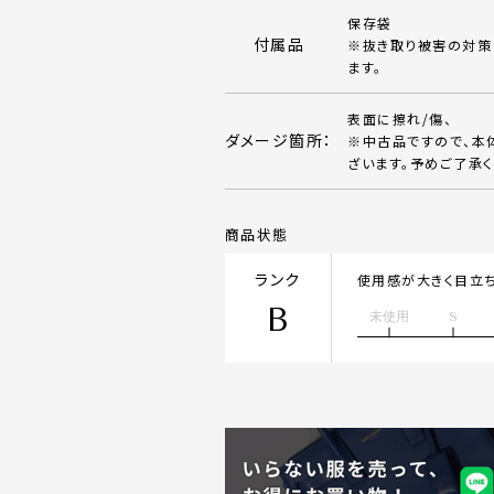
保存袋
付属品
※抜き取り被害の対策
ます。
表面に擦れ/傷、
ダメージ箇所：
※中古品ですので、本
ざいます。予めご了承く
商品状態
ランク
使用感が大きく目立
B
未使用
S