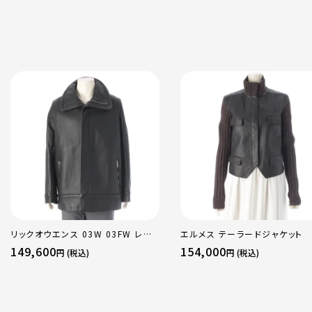
リックオウエンス 03W 03FW レザ
エルメス テーラードジャケット
ー TRUCKER ライダースジャケット
149,600
154,000
円 (税込)
円 (税込)
アウター ブラック Ｍ