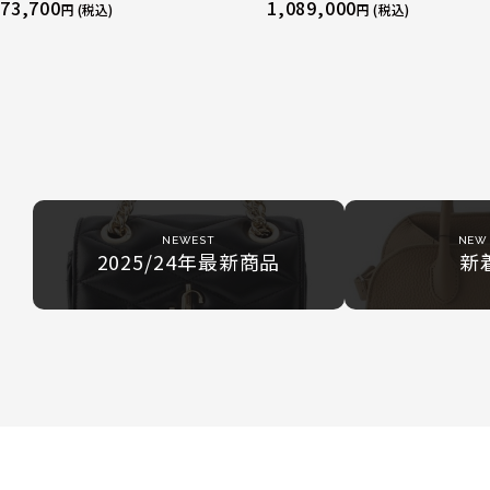
ザー トートバッグ ダークチェリー レギ
sacai サカイ 750 YG×PG×WG
73,700
1,089,000
円 (税込)
円 (税込)
ュラー
リニティ リング 指輪 マルチカラー 
51 52 24.9g
NEWEST
NEW 
2025/24年最新商品
新