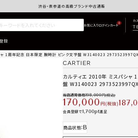
渋谷・表参道の高級ブランド中古通販サイトretro.j
カ
0
T
登録
ャ 1周年記念 日本限定 腕時計 ピンク文字盤 W3140023 2973523997Q
CARTIER
カルティエ 2010年 ミスパシャ
盤 W3140023 297352399
当店通常価格
198,000
170,000
187,
税抜
1,700
会員登録で
進呈
B
商品状態