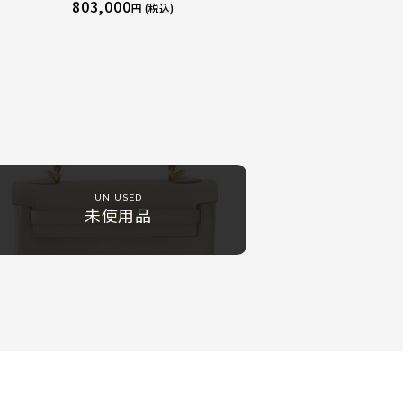
ストンバッ
トリヨン ハンドバッグ ゴールド金具 エ
803,000
円 (税込)
トゥープ
UN USED
未使用品