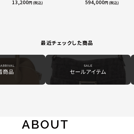
 ト
ンツ ボトムス オフホワイト 0
ーポルバンドリエール45 ボ
13,200
594,000
円 (税込)
円 (税込)
50
グ M13915 マルチカラー
最近チェックした商品
ARRIVAL
SALE
着商品
セールアイテム
ABOUT