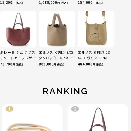
ツ ボトムス オフホワ
sacai サカイ 750
13,200
1,089,000
154,000
円 (税込)
円 (税込)
円 (税込)
イト 0
YG×PG×WG トリ
ニティ リング 指輪 マ
ルチカラー 50 51
52 24.9g
ポレーヌ シム テクス
エルメス K刻印 ピコ
エルメス B刻印 23
チャードカーフレザ
タンロック 18PM ト
年 エヴリン TPM 16
ー トートバッグ ダー
リヨン ハンドバッグ
アマゾン トリヨンク
73,700
803,000
484,000
円 (税込)
円 (税込)
円 (税込)
クチェリー レギュラ
ゴールド金具 エトゥ
レマンス ベージュマ
ー
ープ
ルファ
RANKING