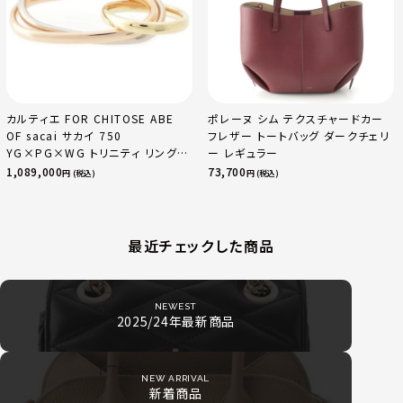
カルティエ FOR CHITOSE ABE
ポレーヌ シム テクスチャードカー
OF sacai サカイ 750
フレザー トートバッグ ダークチェリ
YG×PG×WG トリニティ リング
ー レギュラー
指輪 マルチカラー 50 51 52
1,089,000
73,700
円 (税込)
円 (税込)
24.9g
最近チェックした商品
NEWEST
2025/24年最新商品
NEW ARRIVAL
新着商品