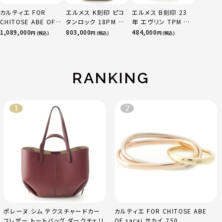
カルティエ FOR
エルメス K刻印 ピコ
エルメス B刻印 23
CHITOSE ABE OF
タンロック 18PM ト
年 エヴリン TPM 16
sacai サカイ 750
リヨン ハンドバッグ
アマゾン トリヨンク
1,089,000
803,000
484,000
円 (税込)
円 (税込)
円 (税込)
YG×PG×WG トリ
ゴールド金具 エトゥ
レマンス ベージュマ
ニティ リング 指輪 マ
ープ
ルファ
ルチカラー 50 51
52 24.9g
RANKING
ポレーヌ シム テクスチャードカー
カルティエ FOR CHITOSE ABE
フレザー トートバッグ ダークチェリ
OF sacai サカイ 750