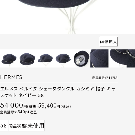
画像拡大
HERMES
商品番号
241215
エルメス ベルイヌ シェーヌダンクル カシミヤ 帽子 キャ
スケット ネイビー 58
54,000
59,400
税抜
税込
会員登録で
540
進呈
58
未使用
商品状態