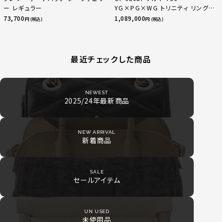
ー レギュラー
YG×PG×WG トリニティ リング
指輪 マルチカラー 50 51 52
73,700
1,089,000
円 (税込)
円 (税込)
24.9g
最近チェックした商品
NEWEST
2025/24年最新商品
NEW ARRIVAL
新着商品
SALE
セールアイテム
UN USED
未使用品