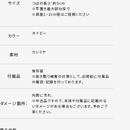
サイズ
つばの長さ：約5cm
※平置き最大部分採寸
※誤差1~2cm程はご容赦ください
ネイビー
カラー
カシミヤ
素材
保存袋
付属品
※抜き取り被害の対策として、出荷前に付属品
の確認・記録を行っております。
内側に汚れ、
※中古品ですので、本体や付属品に記載のな
ダメージ箇所：
いダメージがある場合もございます。予めご了
承ください。
商品状態