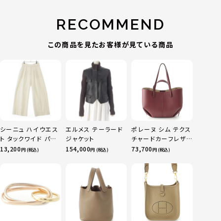
RECOMMEND
この商品を見たお客様が見ている商品
シーニュ ハイウエス
エルメス テーラード
ポレーヌ シム テクス
ト タックワイド パン
ジャケット
チャードカーフレザ
ツ ボトムス オフホワ
ー トートバッグ ダー
13,200
154,000
73,700
円 (税込)
円 (税込)
円 (税込)
イト 0
クチェリー レギュラ
ー