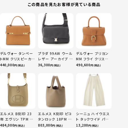
この商品を見たお客様が見ている商品
デルヴォー タンペー
プラダ 99AW ウール
デルヴォー ブリヨン
トMM クリスピーカー
レザー アーカイブ ワ
MM フライ クリスピ
フ 2WAY ショルダー
ン ショルダーバッグ
ーカーフ 2WAY ショ
440,000
36,300
490,600
円 (税込)
円 (税込)
円 (税込)
バッグ ハンドバッグ
グレー ブラック
ルダー ハンドバッグ
ブラウン系
ベジタル
エルメス B刻印 23
エルメス K刻印 ピコ
シーニュ ハイウエス
年 エヴリン TPM 16
タンロック 18PM ト
ト タックワイド パン
アマゾン トリヨンク
リヨン ハンドバッグ
ツ ボトムス オフホワ
484,000
803,000
13,200
円 (税込)
円 (税込)
円 (税込)