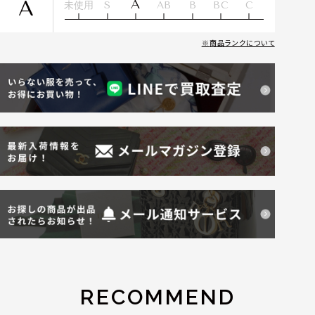
A
A
未使用
S
AB
B
BC
C
商品ランクについて
RECOMMEND