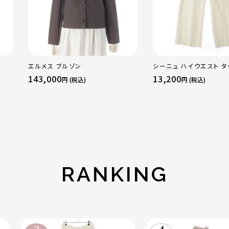
エルメス ブルゾン
シーニュ ハイウエスト タ
パンツ ボトムス オフホワ
143,000
13,200
円 (税込)
円 (税込)
RANKING