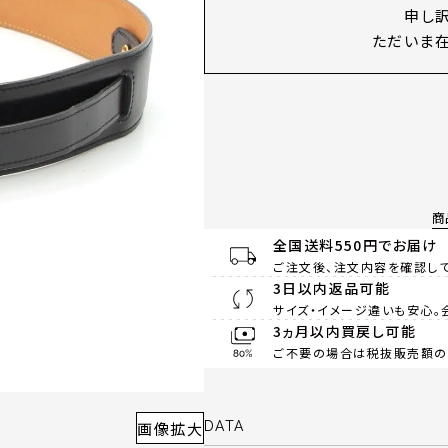
申し
ただいま在
商
全国送料550円でお届け
ご注文後、注文内容を確認して
3日以内返品可能
サイズ・イメージ違いも安心。
3ヵ月以内買戻し可能
ご不要の場合は税抜販売額の8
画像拡大
DATA