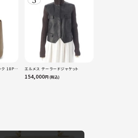
ク 18PM
エルメス テーラードジャケット
ルド金具 エ
154,000
円 (税込)