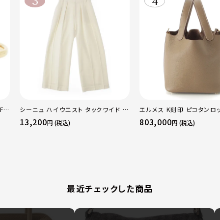
F
シーニュ ハイウエスト タックワイド パ
エルメス K刻印 ピコタンロッ
 ト
ンツ ボトムス オフホワイト 0
トリヨン ハンドバッグ ゴー
13,200
803,000
円 (税込)
円 (税込)
50
トゥープ
最近チェックした商品