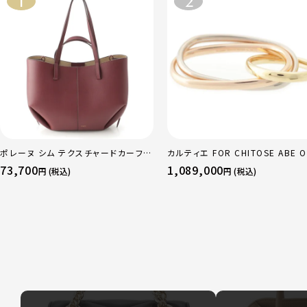
ポレーヌ シム テクスチャードカーフレ
カルティエ FOR CHITOSE ABE O
ザー トートバッグ ダークチェリー レギ
sacai サカイ 750 YG×PG×WG
73,700
1,089,000
円 (税込)
円 (税込)
ュラー
リニティ リング 指輪 マルチカラー 
51 52 24.9g