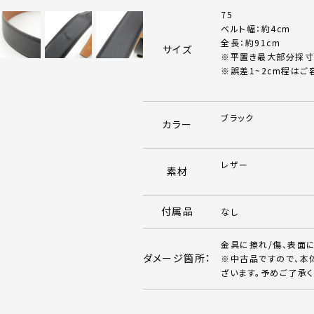
75
ベルト幅：約4cm
全長：約91cm
サイズ
※平置き最大部分採寸
※誤差1~2cm程はご
ブラック
カラー
レザー
素材
付属品
なし
金具に擦れ/傷、表面
ダメージ箇所：
※中古品ですので、本
ざいます。予めご了承く