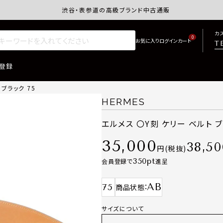
渋谷・表参道の高級ブランド中古通販サイトretro.j
カ
0
T
登録
ブラック 75
HERMES
エルメス 〇Y刻 ケリー ベルト ブ
35,000
38,50
税抜
350
会員登録で
進呈
AB
75
商品状態
サイズについて