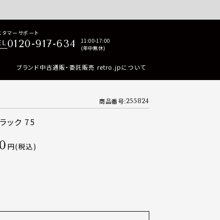
p商品はすべて正規品保証・返品可能（返品NG記載品を除く）
スタマーサポート
11:00-17:00
0120-917-634
EL
(年中無休)
ブランド中古通販・委託販売 retro.jpについて
商品番号
255824
ラック 75
0
税込