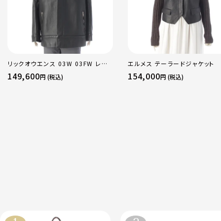
リックオウエンス 03W 03FW レザ
エルメス テーラードジャケット
ー TRUCKER ライダースジャケット
149,600
154,000
円 (税込)
円 (税込)
アウター ブラック Ｍ