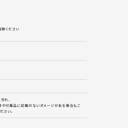
容赦ください
に汚れ、
体や付属品に記載のないダメージがある場合もご
ださい。