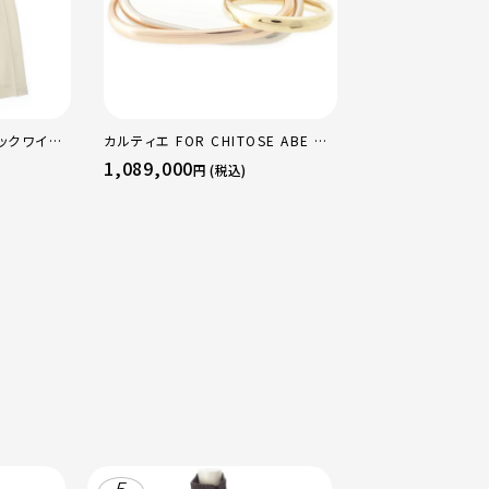
ックワイド
カルティエ FOR CHITOSE ABE OF
ポレーヌ シム テ
イト 0
sacai サカイ 750 YG×PG×WG
レザー トートバッ
1,089,000
73,700
円 (税込)
円 (税込)
トリニティ リング 指輪 マルチカラー
レギュラー
50 51 52 24.9g