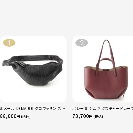
ルメール LEMAIRE クロワッサン スモ
ポレーヌ シム テクスチャードカー
ール ソフトナッパレザー クロス ボディ
ザー トートバッグ ダークチェリー 
88,000
73,700
円 (税込)
円 (税込)
バッグ BG0003 LL095 ブラック
ュラー