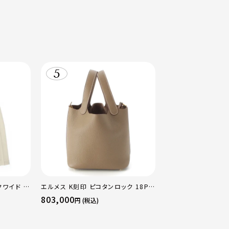
クワイド パ
エルメス K刻印 ピコタンロック 18PM
0
トリヨン ハンドバッグ ゴールド金具 エ
803,000
円 (税込)
トゥープ