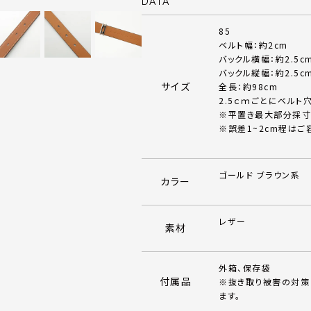
DATA
85
ベルト幅：約2cm
バックル横幅：約2.5c
バックル縦幅：約2.5c
サイズ
全長：約98cm
2.5ｃｍごとにベルト
※平置き最大部分採寸
※誤差1~2cm程はご
ゴールド ブラウン系
カラー
レザー
素材
外箱、保存袋
付属品
※抜き取り被害の対策
ます。