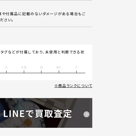
、
体や付属品に記載のないダメージがある場合もご
ださい。
スタグなどが付属しており、未使用と判断できる状
A
AB
B
BC
C
商品ランクについて