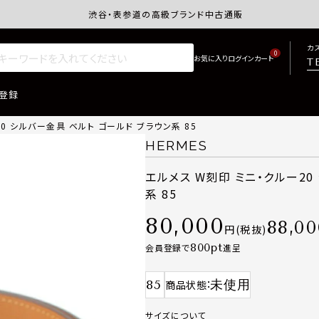
渋谷・表参道の高級ブランド中古通販サイトretro.j
カ
0
T
登録
0 シルバー金具 ベルト ゴールド ブラウン系 85
HERMES
エルメス W刻印 ミニ・クルー20
系 85
80,000
88,00
税抜
800
会員登録で
進呈
85
未使用
商品状態
サイズについて