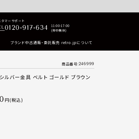
p商品はすべて正規品保証・返品可能（返品NG記載品を除く）
スタマーサポート
11:00-17:00
0120-917-634
EL
(年中無休)
ブランド中古通販・委託販売 retro.jpについて
商品番号
246999
 シルバー金具 ベルト ゴールド ブラウン
0
税込