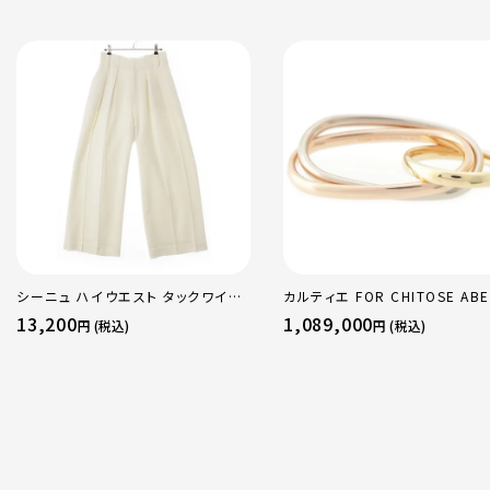
シーニュ ハイウエスト タックワイド
カルティエ FOR CHITOSE ABE
パンツ ボトムス オフホワイト 0
sacai サカイ 750 YG×PG×
13,200
1,089,000
円 (税込)
円 (税込)
トリニティ リング 指輪 マルチカ
50 51 52 24.9g