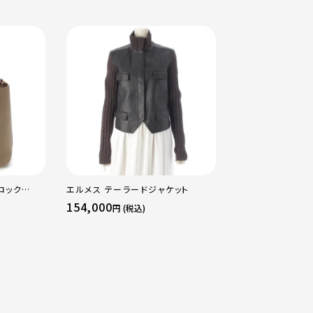
ロック
エルメス テーラードジャケット
エルメス B刻印 2
ッグ ゴール
16 アマゾン トリ
154,000
484,000
円 (税込)
円 (税込
ージュマルファ