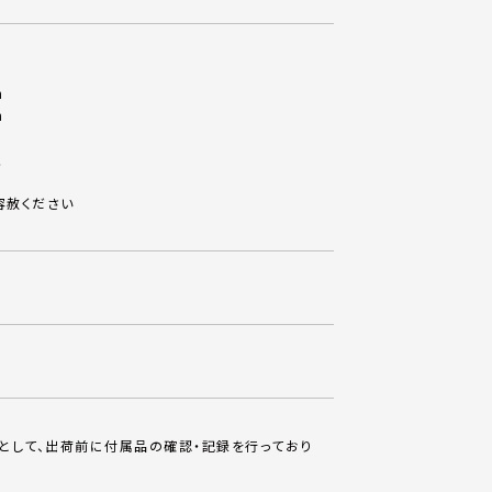
m
m
穴
容赦ください
として、出荷前に付属品の確認・記録を行っており