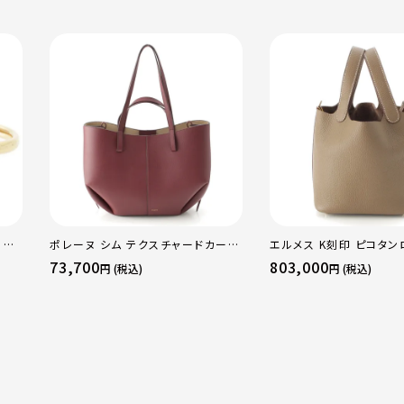
 OF
ポレーヌ シム テクスチャードカーフ
エルメス K刻印 ピコタン
WG
レザー トートバッグ ダークチェリー
18PM トリヨン ハンドバ
73,700
803,000
円 (税込)
円 (税込)
ラー
レギュラー
ド金具 エトゥープ