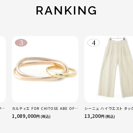
RANKING
フレ
カルティエ FOR CHITOSE ABE OF
シーニュ ハイウエスト タッ
レギ
sacai サカイ 750 YG×PG×WG ト
ンツ ボトムス オフホワイト 
1,089,000
13,200
円 (税込)
円 (税込)
リニティ リング 指輪 マルチカラー 50
51 52 24.9g