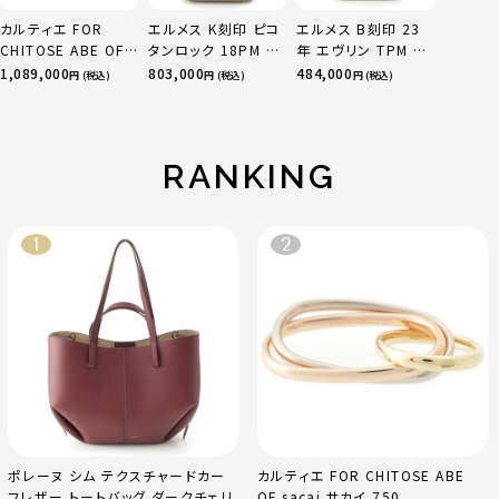
カルティエ FOR
エルメス K刻印 ピコ
エルメス B刻印 23
CHITOSE ABE OF
タンロック 18PM ト
年 エヴリン TPM 16
sacai サカイ 750
リヨン ハンドバッグ
アマゾン トリヨンク
1,089,000
803,000
484,000
円 (税込)
円 (税込)
円 (税込)
YG×PG×WG トリ
ゴールド金具 エトゥ
レマンス ベージュマ
ニティ リング 指輪 マ
ープ
ルファ
ルチカラー 50 51
52 24.9g
RANKING
ポレーヌ シム テクスチャードカー
カルティエ FOR CHITOSE ABE
フレザー トートバッグ ダークチェリ
OF sacai サカイ 750