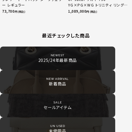
ー レギュラー
YG×PG×WG トリニティ リング
指輪 マルチカラー 50 51 52
73,700
1,089,000
円 (税込)
円 (税込)
24.9g
最近チェックした商品
NEWEST
2025/24年最新商品
NEW ARRIVAL
新着商品
SALE
セールアイテム
UN USED
未使用品