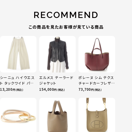
RECOMMEND
この商品を見たお客様が見ている商品
シーニュ ハイウエス
エルメス テーラード
ポレーヌ シム テクス
ト タックワイド パン
ジャケット
チャードカーフレザ
ツ ボトムス オフホワ
ー トートバッグ ダー
13,200
154,000
73,700
円 (税込)
円 (税込)
円 (税込)
イト 0
クチェリー レギュラ
ー