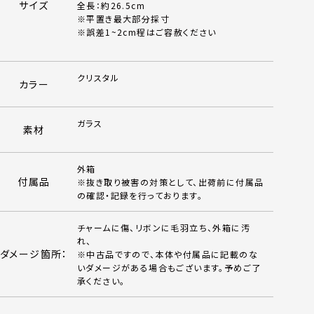
サイズ
全長：約26.5cm
※平置き最大部分採寸
※誤差1~2cm程はご容赦ください
クリスタル
カラー
ガラス
素材
外箱
付属品
※抜き取り被害の対策として、出荷前に付属品
の確認・記録を行っております。
チャームに傷、リボンに毛羽立ち、外箱に汚
れ、
ダメージ箇所：
※中古品ですので、本体や付属品に記載のな
いダメージがある場合もございます。予めご了
承ください。