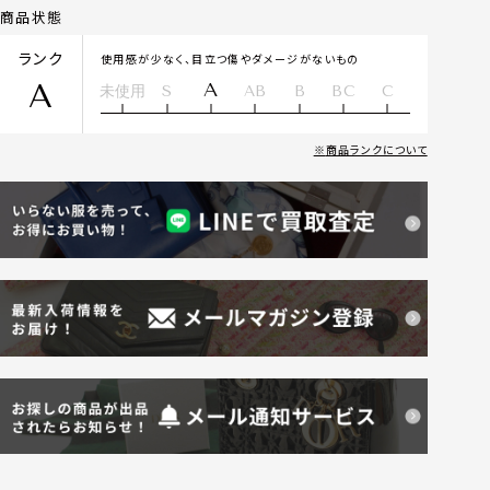
商品状態
ランク
使用感が少なく、目立つ傷やダメージがないもの
A
A
未使用
S
AB
B
BC
C
商品ランクについて