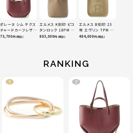
ポレーヌ シム テクス
エルメス K刻印 ピコ
エルメス B刻印 23
チャードカーフレザ
タンロック 18PM ト
年 エヴリン TPM 16
ー トートバッグ ダー
リヨン ハンドバッグ
アマゾン トリヨンク
73,700
803,000
484,000
円 (税込)
円 (税込)
円 (税込)
クチェリー レギュラ
ゴールド金具 エトゥ
レマンス ベージュマ
ー
ープ
ルファ
RANKING