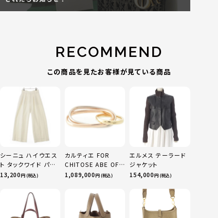
RECOMMEND
この商品を見たお客様が見ている商品
シーニュ ハイウエス
カルティエ FOR
エルメス テーラード
ト タックワイド パン
CHITOSE ABE OF
ジャケット
ツ ボトムス オフホワ
sacai サカイ 750
13,200
1,089,000
154,000
円 (税込)
円 (税込)
円 (税込)
イト 0
YG×PG×WG トリ
ニティ リング 指輪 マ
ルチカラー 50 51
52 24.9g