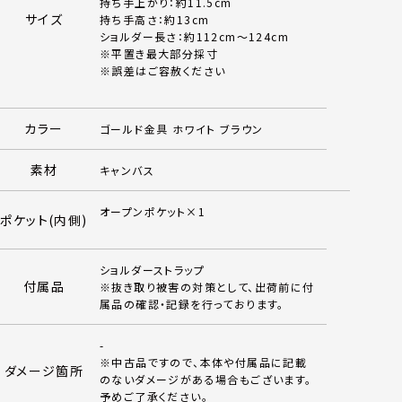
持ち手上がり：約11.5cm
サイズ
持ち手高さ：約13cm
ショルダー長さ：約112cm～124cm
※平置き最大部分採寸
※誤差はご容赦ください
カラー
ゴールド金具 ホワイト ブラウン
素材
キャンバス
オープンポケット×1
ポケット(内側)
ショルダーストラップ
付属品
※抜き取り被害の対策として、出荷前に付
属品の確認・記録を行っております。
-
※中古品ですので、本体や付属品に記載
ダメージ箇所
のないダメージがある場合もございます。
予めご了承ください。