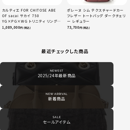
カルティエ FOR CHITOSE ABE
ポレーヌ シム テクスチャードカー
OF sacai サカイ 750
フレザー トートバッグ ダークチェリ
YG×PG×WG トリニティ リング
ー レギュラー
指輪 マルチカラー 50 51 52
1,089,000
73,700
円 (税込)
円 (税込)
24.9g
最近チェックした商品
NEWEST
2025/24年最新商品
NEW ARRIVAL
新着商品
SALE
セールアイテム