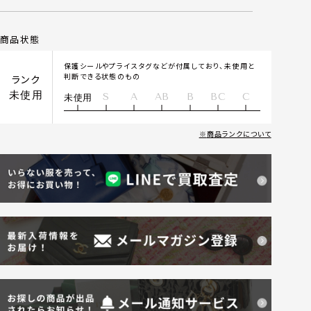
商品状態
保護シールやプライスタグなどが付属しており、未使用と
判断できる状態のもの
ランク
未使用
S
A
AB
B
BC
C
未使用
商品ランクについて