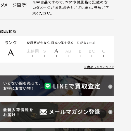
※中古品ですので、本体や付属品に記載のな
ダメージ箇所：
いダメージがある場合もございます。予めご了
承ください。
商品状態
ランク
使用感が少なく、目立つ傷やダメージがないもの
A
A
未使用
S
AB
B
BC
C
商品ランクについて