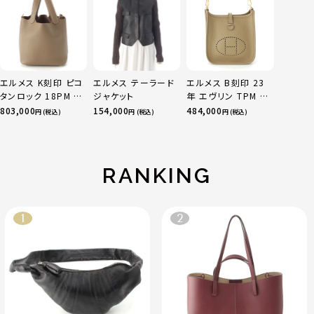
ルチカラー 50 51
52 24.9g
エルメス K刻印 ピコ
エルメス テーラード
エルメス B刻印 23
タンロック 18PM ト
ジャケット
年 エヴリン TPM 16
リヨン ハンドバッグ
アマゾン トリヨンク
803,000
154,000
484,000
円 (税込)
円 (税込)
円 (税込)
ゴールド金具 エトゥ
レマンス ベージュマ
ープ
ルファ
RANKING