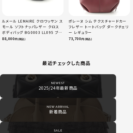
ルメール LEMAIRE クロワッサン ス
ポレーヌ シム テクスチャードカー
モール ソフトナッパレザー クロス
フレザー トートバッグ ダークチェリ
ボディバッグ BG0003 LL095 ブラ
ー レギュラー
ック
88,000
73,700
円 (税込)
円 (税込)
最近チェックした商品
NEWEST
2025/24年最新商品
NEW ARRIVAL
新着商品
SALE