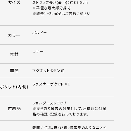
サイズ
ストラップ長さ(最小)：約87.5cm
※平置き最大部分採寸
※誤差1~2cm程はご容赦ください
ボルドー
カラー
レザー
素材
開閉
マグネットボタン式
ファスナーポケット×1
ポケット(内側)
ショルダーストラップ
付属品
※抜き取り被害の対策として、出荷前に付属
品の確認・記録を行っております。
表面に汚れ/擦れ/傷、保管臭のようなニオイ