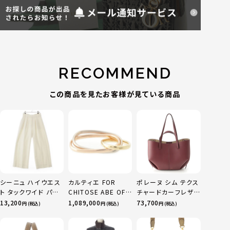
RECOMMEND
この商品を見たお客様が見ている商品
シーニュ ハイウエス
カルティエ FOR
ポレーヌ シム テクス
ト タックワイド パン
CHITOSE ABE OF
チャードカーフレザ
ツ ボトムス オフホワ
sacai サカイ 750
ー トートバッグ ダー
13,200
1,089,000
73,700
円 (税込)
円 (税込)
円 (税込)
イト 0
YG×PG×WG トリ
クチェリー レギュラ
ニティ リング 指輪 マ
ー