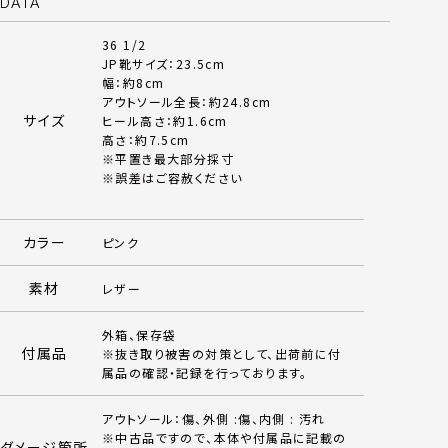
DATA
36 1/2
JP靴サイズ：23.5cm
幅：約8cm
アウトソール全長：約24.8cm
サイズ
ヒール高さ：約1.6cm
高さ：約7.5cm
※平置き最大部分採寸
※誤差はご容赦ください
カラー
ピンク
素材
レザー
外箱、保存袋
付属品
※抜き取り被害の対策として、出荷前に付
属品の確認・記録を行っております。
アウトソール：傷、外側 :傷、内側 : 汚れ
※中古品ですので、本体や付属品に記載の
ダメージ箇所