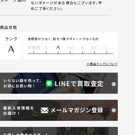
ないダメージがある場合もございます。予
めご了承ください。
商品状態
ランク
使用感が少なく、目立つ傷やダメージがないもの
A
A
未使用
S
AB
B
BC
C
商品ランクについて