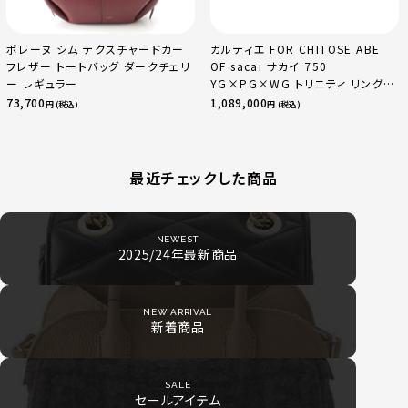
ポレーヌ シム テクスチャードカー
カルティエ FOR CHITOSE ABE
フレザー トートバッグ ダークチェリ
OF sacai サカイ 750
ー レギュラー
YG×PG×WG トリニティ リング
指輪 マルチカラー 50 51 52
73,700
1,089,000
円 (税込)
円 (税込)
24.9g
最近チェックした商品
NEWEST
2025/24年最新商品
NEW ARRIVAL
新着商品
SALE
セールアイテム