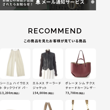
RECOMMEND
この商品を見たお客様が見ている商品
シーニュ ハイウエス
エルメス テーラード
ポレーヌ シム テクス
ト タックワイド パン
ジャケット
チャードカーフレザ
ツ ボトムス オフホワ
ー トートバッグ ダー
13,200
154,000
73,700
円 (税込)
円 (税込)
円 (税込)
イト 0
クチェリー レギュラ
ー