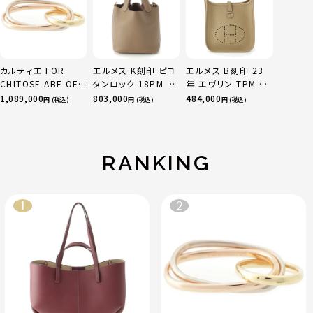
カルティエ FOR
エルメス K刻印 ピコ
エルメス B刻印 23
CHITOSE ABE OF
タンロック 18PM ト
年 エヴリン TPM 16
sacai サカイ 750
リヨン ハンドバッグ
アマゾン トリヨンク
1,089,000
803,000
484,000
円 (税込)
円 (税込)
円 (税込)
YG×PG×WG トリ
ゴールド金具 エトゥ
レマンス ベージュマ
ニティ リング 指輪 マ
ープ
ルファ
ルチカラー 50 51
52 24.9g
RANKING