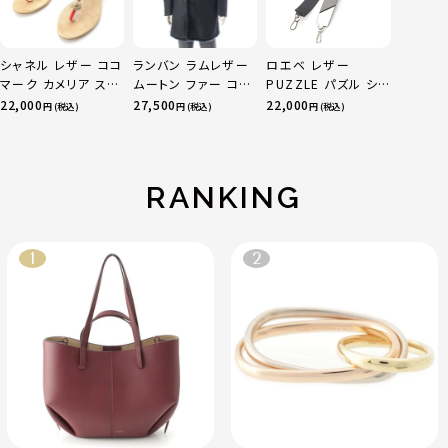
シャネル レザー ココ
ランバン ラムレザー
ロエベ レザー
マーク カメリア スエ
ムートン ファー コー
PUZZLE パズル ショ
ード サンダル ベージ
ト アウター ネイビー
ルダーストラップ マ
22,000
27,500
22,000
円 (税込)
円 (税込)
円 (税込)
ュ レッド 36C
52
ルチカラー
RANKING