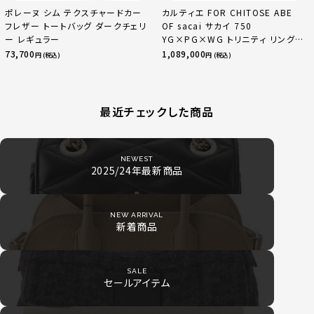
ポレーヌ シム テクスチャードカー
カルティエ FOR CHITOSE ABE
フレザー トートバッグ ダークチェリ
OF sacai サカイ 750
ー レギュラー
YG×PG×WG トリニティ リング
指輪 マルチカラー 50 51 52
73,700
1,089,000
円 (税込)
円 (税込)
24.9g
最近チェックした商品
NEWEST
2025/24年最新商品
NEW ARRIVAL
新着商品
SALE
セールアイテム