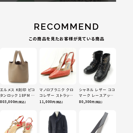
RECOMMEND
この商品を見たお客様が見ている商品
エルメス K刻印 ピコ
マノロブラニク クロ
シャネル レザー ココ
タンロック 18PM ト
コレザー ストラップ
マーク レースアップ
リヨン ハンドバッグ
ヒール パンプス サン
マウンテン ショート
803,000
11,000
80,300
円 (税込)
円 (税込)
円 (税込)
ゴールド金具 エトゥ
ダル ピンク コーラル
ブーツ シューズ
ープ
37 1/2
G36424 ブラック
37.5