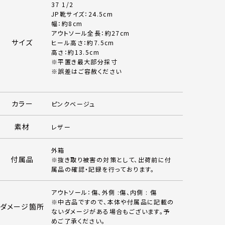
37 1/2
JP靴サイズ：24.5cm
幅：約8cm
アウトソール全長：約27cm
サイズ
ヒール高さ：約7.5cm
高さ：約13.5cm
※平置き最大部分採寸
※誤差はご容赦ください
カラー
ピンクベージュ
素材
レザー
外箱
付属品
※抜き取り被害の対策として、出荷前に付
属品の確認・記録を行っております。
アウトソール：傷、外側 :傷、内側 : 傷
※中古品ですので、本体や付属品に記載の
ダメージ箇所
ないダメージがある場合もございます。予
めご了承ください。