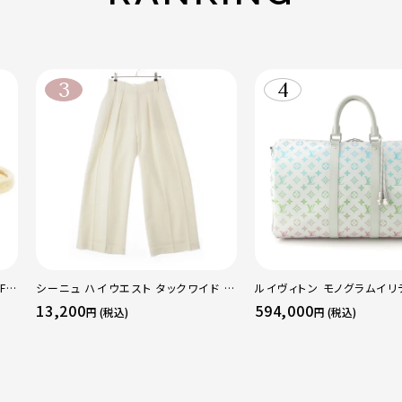
F
シーニュ ハイウエスト タックワイド パ
ルイヴィトン モノグラムイリ
 ト
ンツ ボトムス オフホワイト 0
ーポルバンドリエール45 ボ
13,200
594,000
円 (税込)
円 (税込)
50
グ M13915 マルチカラー