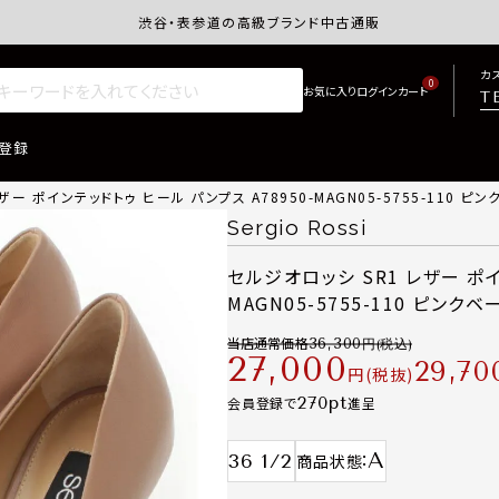
渋谷・表参道の高級ブランド中古通販サイトretro.j
カ
0
T
登録
ー ポインテッドトゥ ヒール パンプス A78950-MAGN05-5755-110 ピンク
Sergio Rossi
セルジオロッシ SR1 レザー ポイ
MAGN05-5755-110 ピンクベー
当店通常価格
36,300
27,000
29,70
税抜
270
会員登録で
進呈
A
36 1/2
商品状態