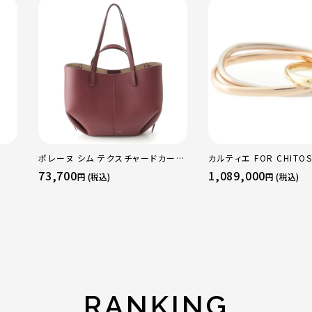
ポレーヌ シム テクスチャードカーフ
カルティエ FOR CHITOS
レザー トートバッグ ダークチェリー
sacai サカイ 750 YG
73,700
1,089,000
円 (税込)
円 (税込)
レギュラー
トリニティ リング 指輪 
50 51 52 24.9g
RANKING