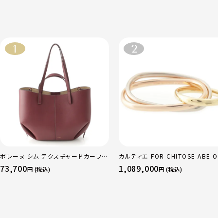
ポレーヌ シム テクスチャードカーフレ
カルティエ FOR CHITOSE ABE O
ザー トートバッグ ダークチェリー レギ
sacai サカイ 750 YG×PG×WG
73,700
1,089,000
円 (税込)
円 (税込)
ュラー
リニティ リング 指輪 マルチカラー 
51 52 24.9g