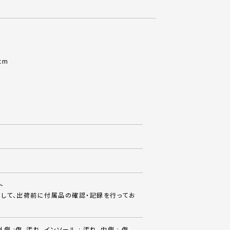
cm
ト
して、出荷前に付属品の確認・記録を行ってお
側 :傷、汚れ、インソール : 汚れ、内側 : 傷