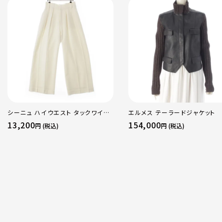
シーニュ ハイウエスト タックワイド
エルメス テーラードジャケット
パンツ ボトムス オフホワイト 0
13,200
154,000
円 (税込)
円 (税込)