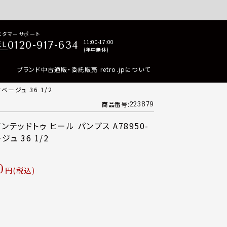
p商品はすべて正規品保証・返品可能（返品NG記載品を除く）
スタマーサポート
11:00-17:00
0120-917-634
EL
(年中無休)
ブランド中古通販・委託販売 retro.jpについて
ベージュ 36 1/2
商品番号
223879
ンテッドトゥ ヒール パンプス A78950-
ジュ 36 1/2
0
税込