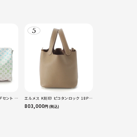
デセント キ
エルメス K刻印 ピコタンロック 18PM
ストンバッ
トリヨン ハンドバッグ ゴールド金具 エ
803,000
円 (税込)
トゥープ