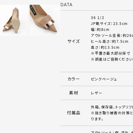
DATA
36 1/2
JP靴サイズ：23.5cm
幅：約8cm
アウトソール全長：約26
サイズ
ヒール高さ：約7.5cm
高さ：約13.5cm
※平置き最大部分採寸
※誤差はご容赦ください
カラー
ピンクベージュ
素材
レザー
外箱、保存袋、トップリフ
付属品
※抜き取り被害の対策と
ります。
アウトソール：傷、汚れ、外