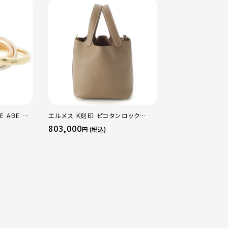
E ABE OF
エルメス K刻印 ピコタンロック
エルメス B刻印 2
×PG×WG
18PM トリヨン ハンドバッグ ゴール
16 アマゾン トリ
803,000
484,000
円 (税込)
円 (税込
マルチカラー
ド金具 エトゥープ
ージュマルファ