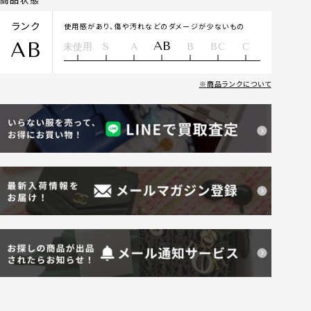
ランク
使用感があり、傷や汚れなどのダメージが少ないもの
AB
AB
未使用
S
A
B
BC
C
商品ランクについて