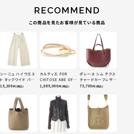
RECOMMEND
この商品を見たお客様が見ている商品
シーニュ ハイウエス
カルティエ FOR
ポレーヌ シム テクス
ト タックワイド パン
CHITOSE ABE OF
チャードカーフレザ
ツ ボトムス オフホワ
sacai サカイ 750
ー トートバッグ ダー
13,200
1,089,000
73,700
円 (税込)
円 (税込)
円 (税込)
イト 0
YG×PG×WG トリ
クチェリー レギュラ
ニティ リング 指輪 マ
ー
ルチカラー 50 51
52 24.9g