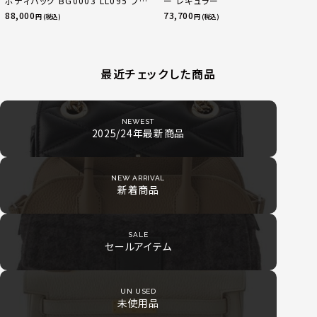
ボディバッグ BG0003 LL095 ブラ
ー レギュラー
ック
88,000
73,700
円 (税込)
円 (税込)
最近チェックした商品
NEWEST
2025/24年最新商品
NEW ARRIVAL
新着商品
SALE
セールアイテム
UN USED
未使用品