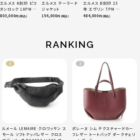
エルメス K刻印 ピコ
エルメス テーラード
エルメス B刻印 23
タンロック 18PM ト
ジャケット
年 エヴリン TPM 16
リヨン ハンドバッグ
アマゾン トリヨンク
803,000
154,000
484,000
円 (税込)
円 (税込)
円 (税込)
ゴールド金具 エトゥ
レマンス ベージュマ
ープ
ルファ
RANKING
ルメール LEMAIRE クロワッサン ス
ポレーヌ シム テクスチャードカー
モール ソフトナッパレザー クロス
フレザー トートバッグ ダークチェリ