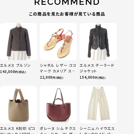
RECOMMEND
この商品を見たお客様が見ている商品
エルメス ブルゾン
シャネル レザー ココ
エルメス テーラード
マーク カメリア スエ
ジャケット
143,000
円 (税込)
ード サンダル ベージ
22,000
154,000
円 (税込)
円 (税込)
ュ レッド 36C
エルメス K刻印 ピコ
ポレーヌ シム テクス
シーニュ ハイウエス
タンロック 18PM ト
チャードカーフレザ
ト タックワイド パン