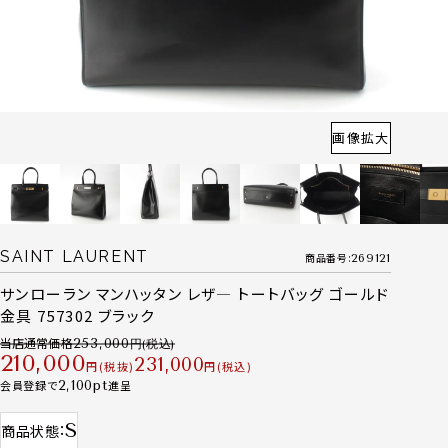
画像拡大
SAINT LAURENT
商品番号
269121
サンローラン マンハッタン レザ― トートバッグ ゴールド
金具 757302 ブラック
当店通常価格
253,000
210,000
231,000
税抜
税込
会員登録で
2,100
進呈
S
商品状態