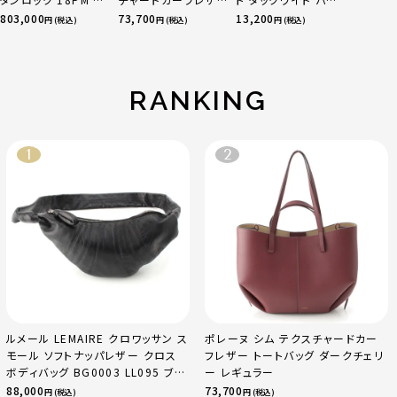
リヨン ハンドバッグ
ー トートバッグ ダー
ツ ボトムス オフホワ
803,000
73,700
13,200
円 (税込)
円 (税込)
円 (税込)
ゴールド金具 エトゥ
クチェリー レギュラ
イト 0
ープ
ー
RANKING
ルメール LEMAIRE クロワッサン ス
ポレーヌ シム テクスチャードカー
モール ソフトナッパレザー クロス
フレザー トートバッグ ダークチェリ
ボディバッグ BG0003 LL095 ブラ
ー レギュラー
ック
88,000
73,700
円 (税込)
円 (税込)