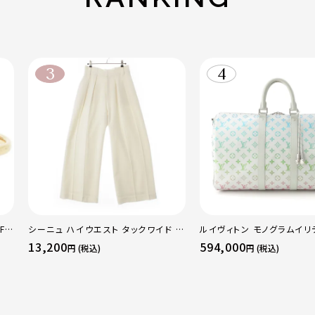
F
シーニュ ハイウエスト タックワイド パ
ルイヴィトン モノグラムイリ
 ト
ンツ ボトムス オフホワイト 0
ーポルバンドリエール45 ボ
13,200
594,000
円 (税込)
円 (税込)
50
グ M13915 マルチカラー