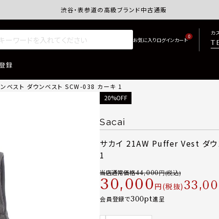
渋谷・表参道の高級ブランド中古通販サイトretro.j
カ
0
T
登録
 ダウンベスト ダウンベスト SCW-038 カーキ 1
20%OFF
Sacai
サカイ 21AW Puffer Vest
1
当店通常価格
44,000
30,000
33,0
税抜
300
会員登録で
進呈