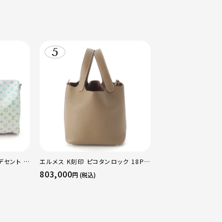
デセント キ
エルメス K刻印 ピコタンロック 18PM
ストンバッ
トリヨン ハンドバッグ ゴールド金具 エ
803,000
円 (税込)
トゥープ