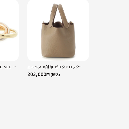
E ABE OF
エルメス K刻印 ピコタンロック
エルメス B刻印 2
×PG×WG
18PM トリヨン ハンドバッグ ゴール
16 アマゾン トリ
803,000
484,000
円 (税込)
円 (税込
マルチカラー
ド金具 エトゥープ
ージュマルファ