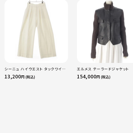
シーニュ ハイウエスト タックワイド
エルメス テーラードジャケット
パンツ ボトムス オフホワイト 0
13,200
154,000
円 (税込)
円 (税込)