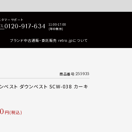
p商品はすべて正規品保証・返品可能（返品NG記載品を除く）
スタマーサポート
11:00-17:00
0120-917-634
EL
(年中無休)
ブランド中古通販・委託販売 retro.jpについて
商品番号
255935
 ダウンベスト ダウンベスト SCW-038 カーキ
00
税込