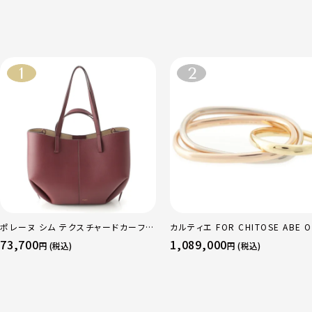
ポレーヌ シム テクスチャードカーフレ
カルティエ FOR CHITOSE ABE O
ザー トートバッグ ダークチェリー レギ
sacai サカイ 750 YG×PG×WG
73,700
1,089,000
円 (税込)
円 (税込)
ュラー
リニティ リング 指輪 マルチカラー 
51 52 24.9g