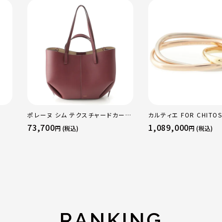
ポレーヌ シム テクスチャードカーフ
カルティエ FOR CHITOS
レザー トートバッグ ダークチェリー
sacai サカイ 750 YG
73,700
1,089,000
円 (税込)
円 (税込)
レギュラー
トリニティ リング 指輪 
50 51 52 24.9g
RANKING