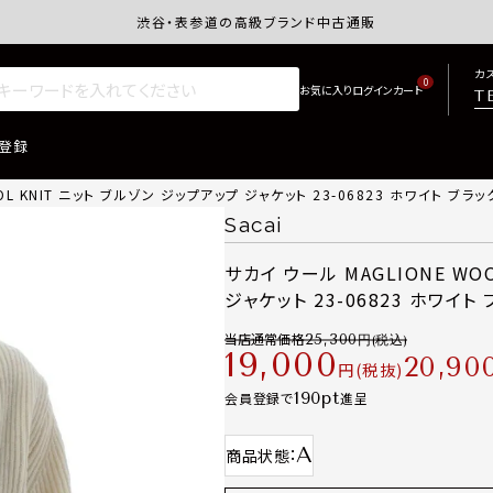
渋谷・表参道の高級ブランド中古通販サイトretro.j
カ
0
T
登録
OL KNIT ニット ブルゾン ジップアップ ジャケット 23-06823 ホワイト ブラッ
Sacai
サカイ ウール MAGLIONE WO
ジャケット 23-06823 ホワイト
当店通常価格
25,300
19,000
20,90
税抜
190
会員登録で
進呈
A
商品状態