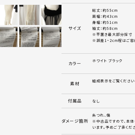
総丈：約55cm
肩幅：約43cm
身幅：約51cm
サイズ
袖丈：約58cm
※平置き最大部分採寸
※誤差1~2cm程はご容
ホワイト ブラック
カラー
組成表示をご覧ください
素材
付属品
なし
糸つれ、傷
ダメージ箇所
※中古品ですので、本
います。予めご了承くだ