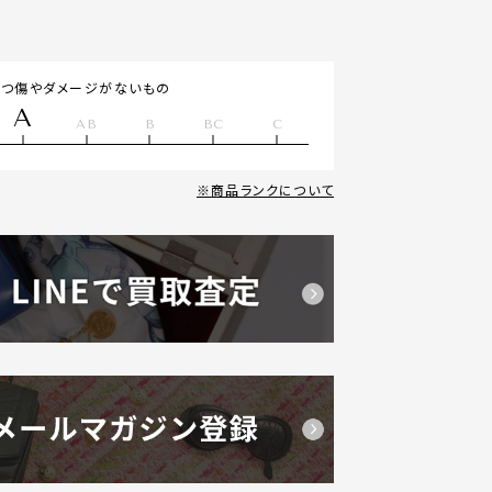
立つ傷やダメージがないもの
A
AB
B
BC
C
商品ランクについて