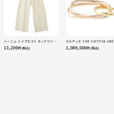
シーニュ ハイウエスト タックワイド
カルティエ FOR CHITOSE ABE
パンツ ボトムス オフホワイト 0
sacai サカイ 750 YG×PG×
13,200
1,089,000
円 (税込)
円 (税込)
トリニティ リング 指輪 マルチカ
50 51 52 24.9g