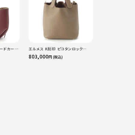
ャードカーフ
エルメス K刻印 ピコタンロック
エルメス B刻印 2
クチェリー
18PM トリヨン ハンドバッグ ゴール
16 アマゾン トリ
803,000
484,000
円 (税込)
円 (税込
ド金具 エトゥープ
ージュマルファ