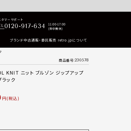
p商品はすべて正規品保証・返品可能（返品NG記載品を除く）
スタマーサポート
11:00-17:00
0120-917-634
EL
(年中無休)
ブランド中古通販・委託販売 retro.jpについて
ク
商品番号
230578
OL KNIT ニット ブルゾン ジップアップ
 ブラック
0
税込