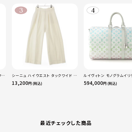
フレ
シーニュ ハイウエスト タックワイド パ
ルイヴィトン モノグラムイリ
レギ
ンツ ボトムス オフホワイト 0
ーポルバンドリエール45 ボ
13,200
594,000
円 (税込)
円 (税込)
グ M13915 マルチカラー
最近チェックした商品