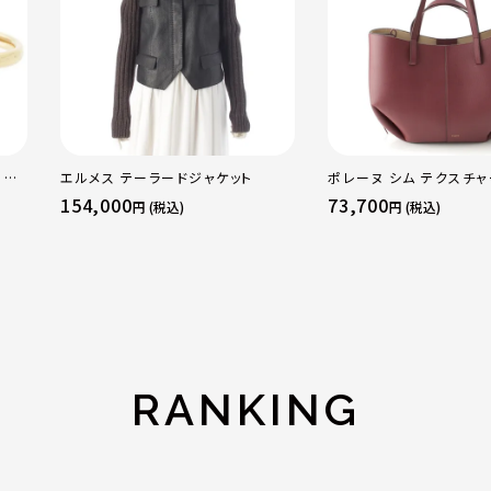
 OF
エルメス テーラードジャケット
ポレーヌ シム テクスチ
WG
レザー トートバッグ ダー
154,000
73,700
円 (税込)
円 (税込)
ラー
レギュラー
RANKING