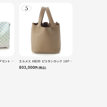
デセント キ
エルメス K刻印 ピコタンロック 18PM
ストンバッ
トリヨン ハンドバッグ ゴールド金具 エ
803,000
円 (税込)
トゥープ