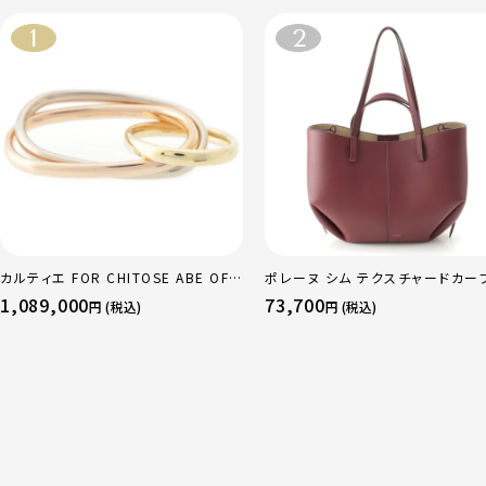
カルティエ FOR CHITOSE ABE OF
ポレーヌ シム テクスチャードカー
sacai サカイ 750 YG×PG×WG ト
ザー トートバッグ ダークチェリー 
1,089,000
73,700
円 (税込)
円 (税込)
リニティ リング 指輪 マルチカラー 50
ュラー
51 52 24.9g