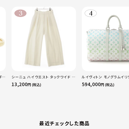
F
シーニュ ハイウエスト タックワイド パ
ルイヴィトン モノグラムイリ
 ト
ンツ ボトムス オフホワイト 0
ーポルバンドリエール45 ボ
13,200
594,000
円 (税込)
円 (税込)
50
グ M13915 マルチカラー
最近チェックした商品