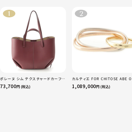
ポレーヌ シム テクスチャードカーフレ
カルティエ FOR CHITOSE ABE O
ザー トートバッグ ダークチェリー レギ
sacai サカイ 750 YG×PG×WG
73,700
1,089,000
円 (税込)
円 (税込)
ュラー
リニティ リング 指輪 マルチカラー 
51 52 24.9g