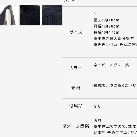
DATA
3
総丈：約70cm
肩幅：約38cm
サイズ
身幅：約47cm
※平置き最大部分採寸
※誤差1~2cm程はご容
ネイビー×グレー系
カラー
組成表示をご覧ください
素材
付属品
なし
汚れ
ダメージ箇所
※中古品ですので、本
います。予めご了承くだ