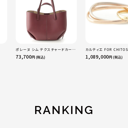
ポレーヌ シム テクスチャードカーフ
カルティエ FOR CHITOS
レザー トートバッグ ダークチェリー
sacai サカイ 750 YG
73,700
1,089,000
円 (税込)
円 (税込)
レギュラー
トリニティ リング 指輪 
50 51 52 24.9g
RANKING