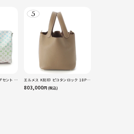
デセント キ
エルメス K刻印 ピコタンロック 18PM
ストンバッ
トリヨン ハンドバッグ ゴールド金具 エ
803,000
円 (税込)
トゥープ