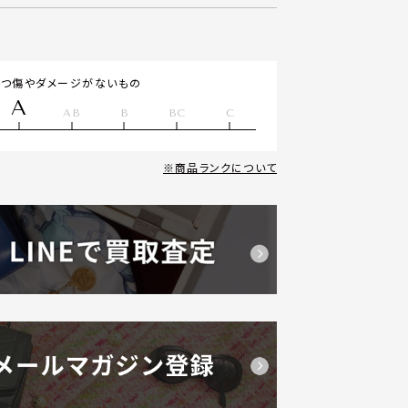
立つ傷やダメージがないもの
A
AB
B
BC
C
商品ランクについて