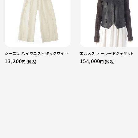
シーニュ ハイウエスト タックワイド
エルメス テーラードジャケット
パンツ ボトムス オフホワイト 0
13,200
154,000
円 (税込)
円 (税込)