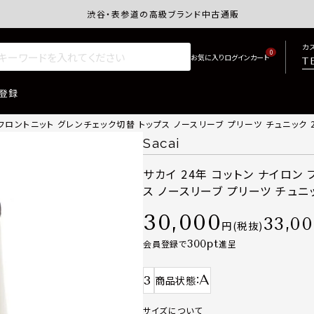
渋谷・表参道の高級ブランド中古通販サイトretro.j
カ
0
T
登録
 フロントニット グレンチェック切替 トップス ノースリーブ プリーツ チュニック 2
Sacai
サカイ 24年 コットン ナイロン
ス ノースリーブ プリーツ チュニッ
30,000
33,0
税抜
300
会員登録で
進呈
A
3
商品状態
サイズについて