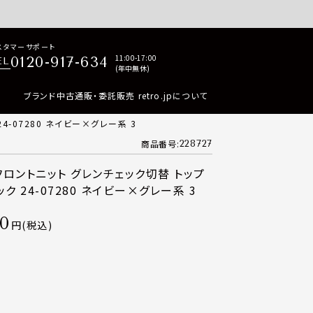
p商品はすべて正規品保証・返品可能（返品NG記載品を除く）
スタマーサポート
11:00-17:00
0120-917-634
EL
(年中無休)
ブランド中古通販・委託販売 retro.jpについて
4-07280 ネイビー×グレー系 3
商品番号
228727
 フロントニット グレンチェック切替 トップ
ク 24-07280 ネイビー×グレー系 3
00
税込