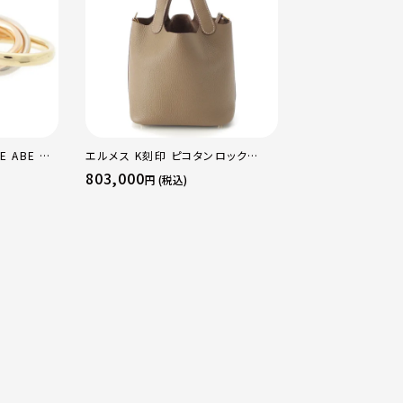
E ABE OF
エルメス K刻印 ピコタンロック
エルメス B刻印 2
×PG×WG
18PM トリヨン ハンドバッグ ゴール
16 アマゾン トリ
803,000
484,000
円 (税込)
円 (税込
マルチカラー
ド金具 エトゥープ
ージュマルファ