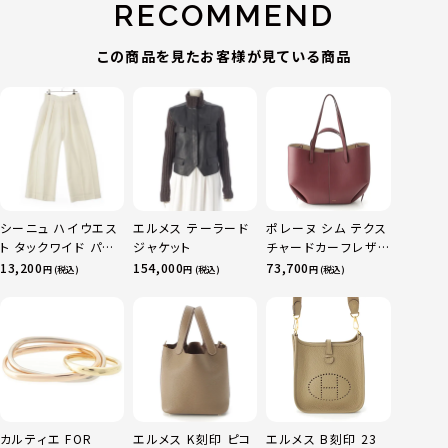
RECOMMEND
この商品を見たお客様が見ている商品
シーニュ ハイウエス
エルメス テーラード
ポレーヌ シム テクス
ト タックワイド パン
ジャケット
チャードカーフレザ
ツ ボトムス オフホワ
ー トートバッグ ダー
13,200
154,000
73,700
円 (税込)
円 (税込)
円 (税込)
イト 0
クチェリー レギュラ
ー
カルティエ FOR
エルメス K刻印 ピコ
エルメス B刻印 23