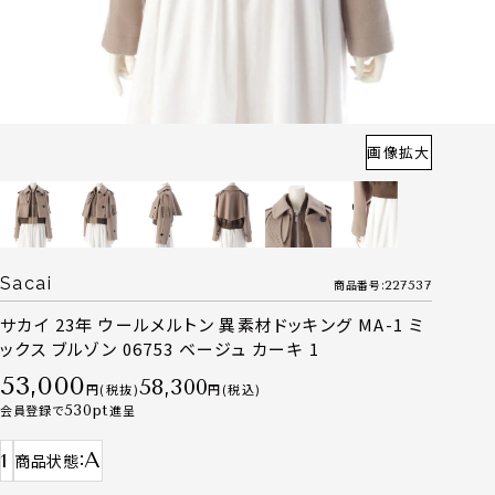
画像拡大
Sacai
商品番号
227537
サカイ 23年 ウールメルトン 異素材ドッキング MA-1 ミ
ックス ブルゾン 06753 ベージュ カーキ 1
53,000
58,300
税抜
税込
会員登録で
530
進呈
A
1
商品状態