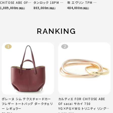
CHITOSE ABE OF
タンロック 18PM ト
年 エヴリン TPM 16
sacai サカイ 750
リヨン ハンドバッグ
アマゾン トリヨンク
1,089,000
803,000
484,000
円 (税込)
円 (税込)
円 (税込)
YG×PG×WG トリ
ゴールド金具 エトゥ
レマンス ベージュマ
ニティ リング 指輪 マ
ープ
ルファ
ルチカラー 50 51
52 24.9g
RANKING
ポレーヌ シム テクスチャードカー
カルティエ FOR CHITOSE ABE
フレザー トートバッグ ダークチェリ
OF sacai サカイ 750
ー レギュラー
YG×PG×WG トリニティ リング