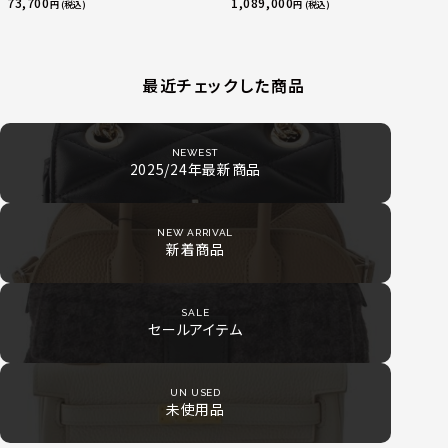
指輪 マルチカラー 50 51 52
73,700
1,089,000
円 (税込)
円 (税込)
24.9g
最近チェックした商品
NEWEST
2025/24年最新商品
NEW ARRIVAL
新着商品
SALE
セールアイテム
UN USED
未使用品