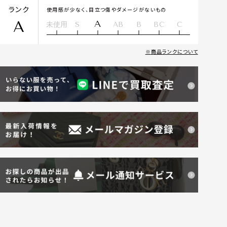
ランク
使用感が少なく、目立つ傷やダメージがないもの
A
A
未使用
S
AB
B
BC
C
商品ランクについて