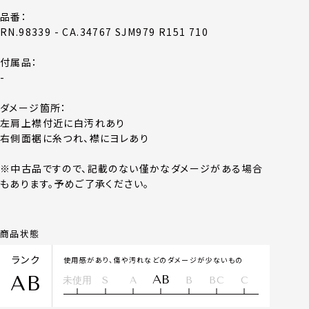
品番：
RN.98339 - CA.34767 SJM979 R151 710
付属品：
-
ダメージ箇所：
左肩上襟付近に白汚れあり
右側面裾に糸つれ、襟にヨレあり
※中古品ですので、記載のない僅かなダメージがある場合
もあります。予めご了承ください。
商品状態
ランク
使用感があり、傷や汚れなどのダメージが少ないもの
AB
AB
未使用
S
A
B
BC
C