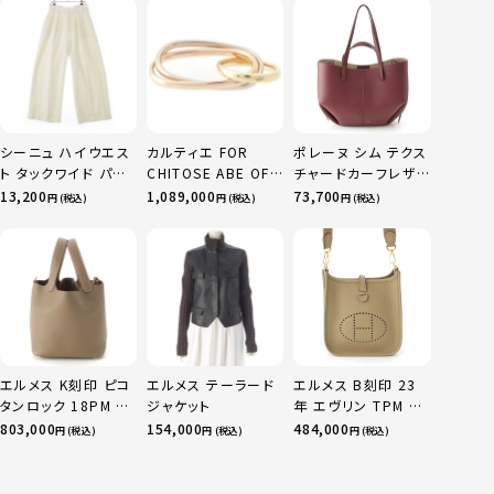
シーニュ ハイウエス
カルティエ FOR
ポレーヌ シム テクス
ト タックワイド パン
CHITOSE ABE OF
チャードカーフレザ
ツ ボトムス オフホワ
sacai サカイ 750
ー トートバッグ ダー
13,200
1,089,000
73,700
円 (税込)
円 (税込)
円 (税込)
イト 0
YG×PG×WG トリ
クチェリー レギュラ
ニティ リング 指輪 マ
ー
ルチカラー 50 51
52 24.9g
エルメス K刻印 ピコ
エルメス テーラード
エルメス B刻印 23
タンロック 18PM ト
ジャケット
年 エヴリン TPM 16
リヨン ハンドバッグ
アマゾン トリヨンク
803,000
154,000
484,000
円 (税込)
円 (税込)
円 (税込)
ゴールド金具 エトゥ
レマンス ベージュマ
ープ
ルファ