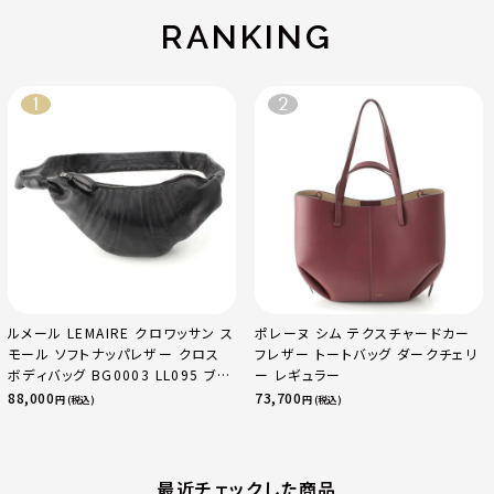
RANKING
ルメール LEMAIRE クロワッサン ス
ポレーヌ シム テクスチャードカー
モール ソフトナッパレザー クロス
フレザー トートバッグ ダークチェリ
ボディバッグ BG0003 LL095 ブラ
ー レギュラー
ック
88,000
73,700
円 (税込)
円 (税込)
最近チェックした商品