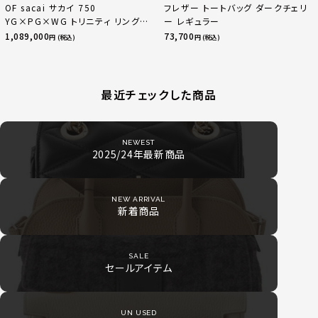
OF sacai サカイ 750
フレザー トートバッグ ダークチェリ
YG×PG×WG トリニティ リング
ー レギュラー
指輪 マルチカラー 50 51 52
1,089,000
73,700
円 (税込)
円 (税込)
24.9g
最近チェックした商品
NEWEST
2025/24年最新商品
NEW ARRIVAL
新着商品
SALE
セールアイテム
UN USED