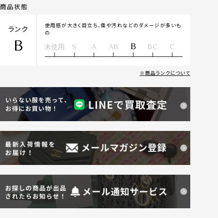
商品状態
使用感が大きく目立ち、傷や汚れなどのダメージが多いも
ランク
の
B
B
未使用
S
A
AB
BC
C
商品ランクについて