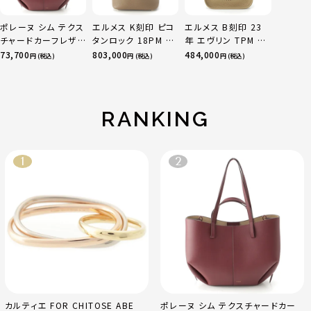
ポレーヌ シム テクス
エルメス K刻印 ピコ
エルメス B刻印 23
チャードカーフレザ
タンロック 18PM ト
年 エヴリン TPM 16
ー トートバッグ ダー
リヨン ハンドバッグ
アマゾン トリヨンク
73,700
803,000
484,000
円 (税込)
円 (税込)
円 (税込)
クチェリー レギュラ
ゴールド金具 エトゥ
レマンス ベージュマ
ー
ープ
ルファ
RANKING
カルティエ FOR CHITOSE ABE
ポレーヌ シム テクスチャードカー