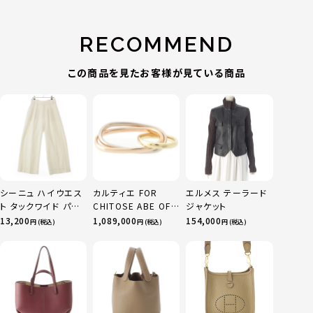
RECOMMEND
この商品を見たお客様が見ている商品
シーニュ ハイウエス
カルティエ FOR
エルメス テーラード
ト タックワイド パン
CHITOSE ABE OF
ジャケット
ツ ボトムス オフホワ
sacai サカイ 750
13,200
1,089,000
154,000
円 (税込)
円 (税込)
円 (税込)
イト 0
YG×PG×WG トリ
ニティ リング 指輪 マ
ルチカラー 50 51
52 24.9g