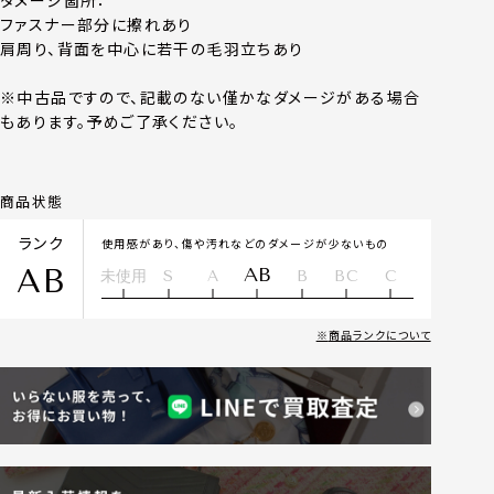
ダメージ箇所：
ファスナー部分に擦れあり
肩周り、背面を中心に若干の毛羽立ちあり
※中古品ですので、記載のない僅かなダメージがある場合
もあります。予めご了承ください。
商品状態
ランク
使用感があり、傷や汚れなどのダメージが少ないもの
AB
AB
未使用
S
A
B
BC
C
商品ランクについて