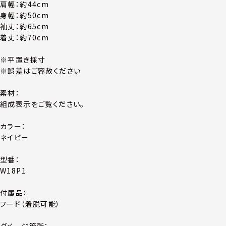
肩幅：約44cm
身幅：約50cm
袖丈：約65cm
着丈：約70cm
※平置き採寸
※誤差はご容赦ください
素材：
組成表示をご覧ください。
カラー：
ネイビー
型番：
W18P1
付属品：
フード（着脱可能）