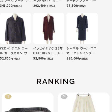
ム ウール フード ラッ
キッドモヘア ミニド
ムートン ファー コー
プ コート アウター
レス ヴァージンウー
ト アウター ネイビー
341,000
202,400
27,500
円 (税込)
円 (税込)
円 (税込)
ロゴ型押し
ル ロゴ プリーツスカ
52
FJC022NUV グレー
ート ポロシャツ ワン
40
ピース MF5613 ネイ
ビー 40
ロエベ デニム ウー
イッセイミヤケ 25年
シャネル ウール ココ
ル カーフスキン ワー
HATCHING PLEATS
マーク トリミング ス
ク アナグラムレザー
プリーツ ロング ジャ
カートセットアップ
52,800
52,800
110,000
円 (税込)
円 (税込)
円 (税込)
パッチ テーラードジ
ケット アウター コー
P52350 ネイビー
ャケット ライトアウタ
ト IM53FA132 ダー
36
ー H526Y50X07 イ
クブラウン 2
ンディゴ ネイビー
RANKING
44