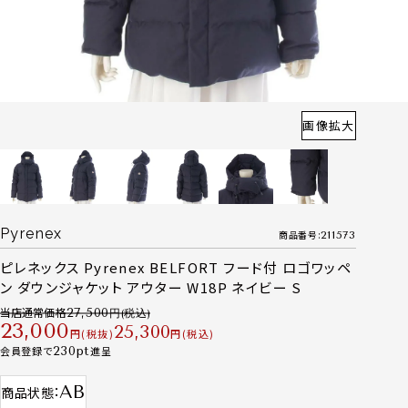
画像拡大
Pyrenex
商品番号
211573
ピレネックス Pyrenex BELFORT フード付 ロゴワッペ
ン ダウンジャケット アウター W18P ネイビー S
当店通常価格
27,500
23,000
25,300
税抜
税込
会員登録で
230
進呈
AB
商品状態