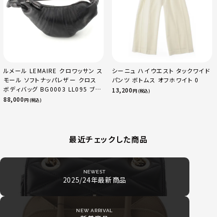
ルメール LEMAIRE クロワッサン ス
シーニュ ハイウエスト タックワイド
モール ソフトナッパレザー クロス
パンツ ボトムス オフホワイト 0
ボディバッグ BG0003 LL095 ブラ
13,200
円 (税込)
ック
88,000
円 (税込)
最近チェックした商品
NEWEST
2025/24年最新商品
NEW ARRIVAL