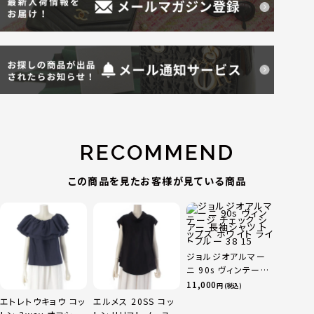
RECOMMEND
この商品を見たお客様が見ている商品
ジョルジオアルマー
ニ 90s ヴィンテージ
チェック シアー 長袖
11,000
円 (税込)
シャツ トップス ホワ
エトレトウキョウ コッ
エルメス 20SS コッ
イト ライトブルー 38