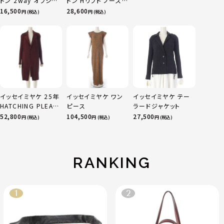
トン 2way オフショ
トン Hリフト ノースリ
15
ル フレアネック クレ
ーブ ブラウス トップ
16,500
28,600
円 (税込)
円 (税込)
ープ ブラウス カット
ス ブラック 36
ソー トップス
1224410068 ネイ
ビー F
イッセイミヤケ 25年
イッセイミヤケ ワン
イッセイミヤケ テー
HATCHING PLEATS
ピース
ラードジャケット
プリーツ ロング ジャ
52,800
104,500
27,500
円 (税込)
円 (税込)
円 (税込)
ケット アウター コー
ト IM53FA132 ダー
クブラウン 2
RANKING