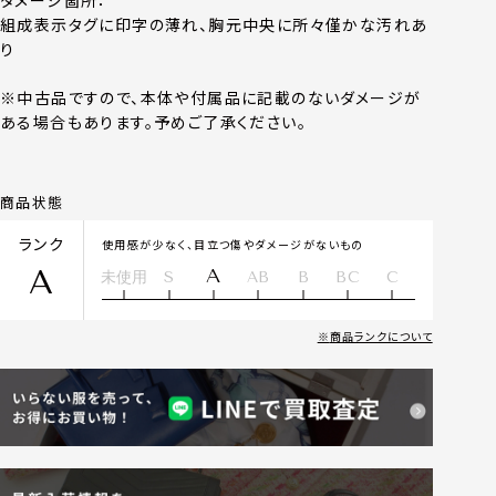
ダメージ箇所：
組成表示タグに印字の薄れ、胸元中央に所々僅かな汚れあ
り
※中古品ですので、本体や付属品に記載のないダメージが
ある場合もあります。予めご了承ください。
商品状態
ランク
使用感が少なく、目立つ傷やダメージがないもの
A
A
未使用
S
AB
B
BC
C
商品ランクについて