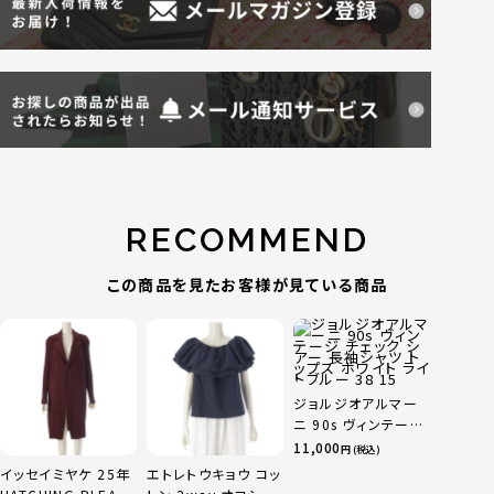
RECOMMEND
この商品を見たお客様が見ている商品
ジョルジオアルマー
ニ 90s ヴィンテージ
チェック シアー 長袖
11,000
円 (税込)
シャツ トップス ホワ
イッセイミヤケ 25年
エトレトウキョウ コッ
イト ライトブルー 38