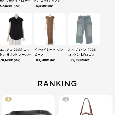
HATCHING PLEATS
トン 2way オフショ
15
プリーツ ロング ジャ
ル フレアネック クレ
52,800
16,500
円 (税込)
円 (税込)
ケット アウター コー
ープ ブラウス カット
ト IM53FA132 ダー
ソー トップス
クブラウン 2
1224410068 ネイ
ビー F
エルメス 20SS コッ
イッセイミヤケ ワン
ルイヴィトン 2026
トン Hリフト ノースリ
ピース
コットン LVロゴステ
ーブ ブラウス トップ
ッチ カーペンター デ
28,600
104,500
149,450
円 (税込)
円 (税込)
円 (税込)
ス ブラック 36
ニムパンツ 1AJBKO
ブルー 32
RANKING