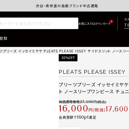
渋谷・表参道の高級ブランド中古通販サイトretro.j
カ
0
T
登録
ツプリーズ イッセイミヤケ PLEATS PLEASE ISSEY サイドスリット ノー
30%OFF
PLEATS PLEASE ISSEY
プリーツプリーズ イッセイミヤケ PL
ト ノースリーブワンピース チュニ
当店通常価格
27,500
16,000
17,600
税抜
160
会員登録で
進呈