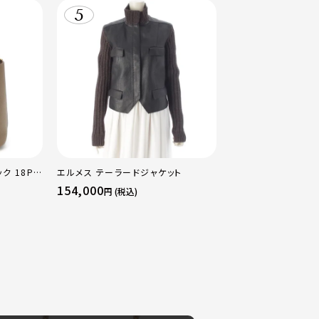
ク 18PM
エルメス テーラードジャケット
ルド金具 エ
154,000
円 (税込)