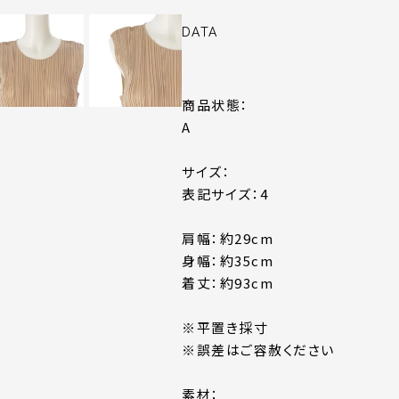
DATA
商品状態：
A
サイズ：
表記サイズ：4
肩幅：約29cm
身幅：約35cm
着丈：約93cm
※平置き採寸
※誤差はご容赦ください
素材：