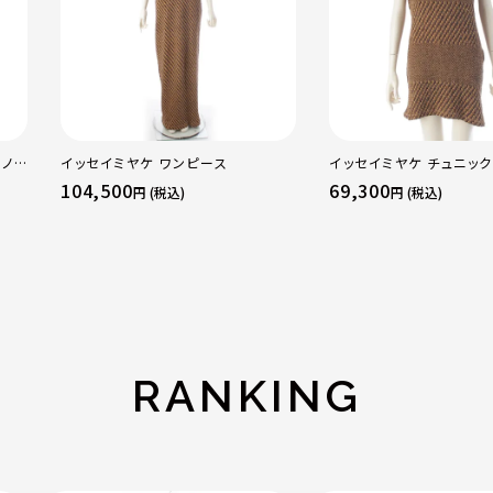
 ノ
イッセイミヤケ ワンピース
イッセイミヤケ チュニック
ラッ
104,500
69,300
円 (税込)
円 (税込)
RANKING