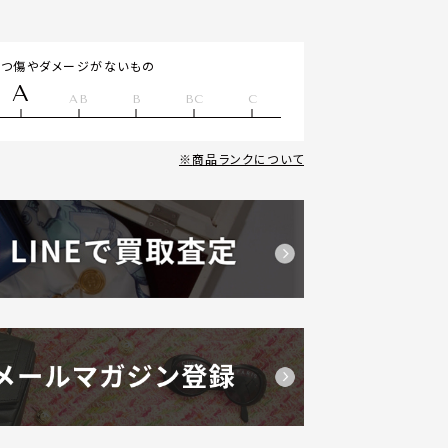
立つ傷やダメージがないもの
A
AB
B
BC
C
商品ランクについて