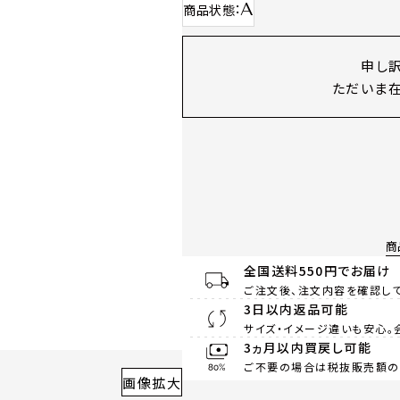
A
商品状態
申し
ただいま在
商
全国送料550円でお届け
ご注文後、注文内容を確認して
3日以内返品可能
サイズ・イメージ違いも安心。
3ヵ月以内買戻し可能
ご不要の場合は税抜販売額の8
画像拡大