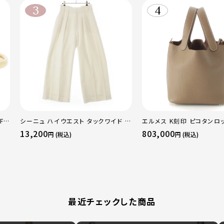
F
シーニュ ハイウエスト タックワイド パ
エルメス K刻印 ピコタンロッ
 ト
ンツ ボトムス オフホワイト 0
トリヨン ハンドバッグ ゴー
13,200
803,000
円 (税込)
円 (税込)
50
トゥープ
最近チェックした商品