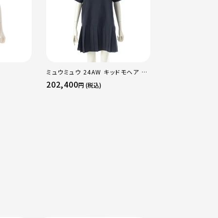
ミュウミュウ 24AW キッドモヘア ミ
コムデギャルソン AD
ニドレス ヴァージンウール ロゴ プ
ュプラ Synergy
202,400
49,500
円 (税込)
円 (税込)
リーツスカート ポロシャツ ワンピー
替 キュプラ ロング
ス MF5613 ネイビー 40
ス GO-04057S 