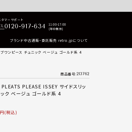
p商品はすべて正規品保証・返品可能（返品NG記載品を除く）
スタマーサポート
11:00-17:00
0120-917-634
EL
(年中無休)
ブランド中古通販・委託販売 retro.jpについて
スリーブワンピース チュニック ベージュ ゴールド系 4
商品番号
213762
EATS PLEASE ISSEY サイドスリッ
ック ベージュ ゴールド系 4
税込