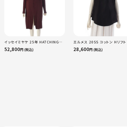
イッセイミヤケ 25年 HATCHING
エルメス 20SS コットン Hリフト
PLEATS プリーツ ロング ジャケット
ースリーブ ブラウス トップス ブ
52,800
28,600
円 (税込)
円 (税込)
アウター コート IM53FA132 ダーク
ク 36
ブラウン 2