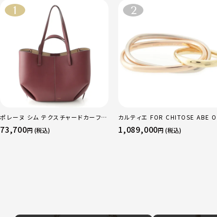
ポレーヌ シム テクスチャードカーフレ
カルティエ FOR CHITOSE ABE O
ザー トートバッグ ダークチェリー レギ
sacai サカイ 750 YG×PG×WG
73,700
1,089,000
円 (税込)
円 (税込)
ュラー
リニティ リング 指輪 マルチカラー 
51 52 24.9g