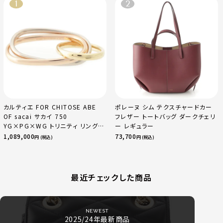
カルティエ FOR CHITOSE ABE
ポレーヌ シム テクスチャードカー
OF sacai サカイ 750
フレザー トートバッグ ダークチェリ
YG×PG×WG トリニティ リング
ー レギュラー
指輪 マルチカラー 50 51 52
1,089,000
73,700
円 (税込)
円 (税込)
24.9g
最近チェックした商品
NEWEST
2025/24年最新商品