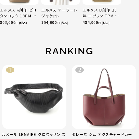
エルメス K刻印 ピコ
エルメス テーラード
エルメス B刻印 23
タンロック 18PM ト
ジャケット
年 エヴリン TPM 16
リヨン ハンドバッグ
アマゾン トリヨンク
803,000
154,000
484,000
円 (税込)
円 (税込)
円 (税込)
ゴールド金具 エトゥ
レマンス ベージュマ
ープ
ルファ
RANKING
ルメール LEMAIRE クロワッサン ス
ポレーヌ シム テクスチャードカー