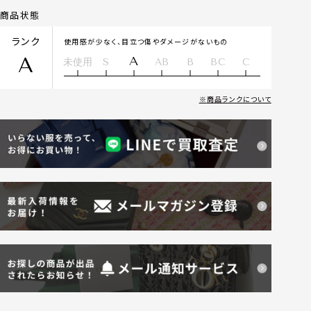
商品状態
ランク
使用感が少なく、目立つ傷やダメージがないもの
A
A
未使用
S
AB
B
BC
C
商品ランクについて