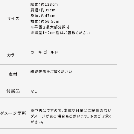
総丈：約128cm
肩幅：約39cm
身幅：約47cm
サイズ
袖丈：約56.5cm
※平置き最大部分採寸
※誤差1~2cm程はご容赦ください
カーキ ゴールド
カラー
組成表示をご覧ください
素材
付属品
なし
-
※中古品ですので、本体や付属品に記載のない
ダメージ箇所
ダメージがある場合もございます。予めご了承く
ださい。