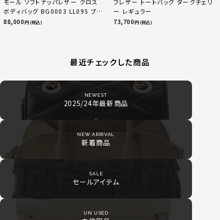
モール ソフトナッパレザー クロス
フレザー トートバッグ ダークチェリ
ボディバッグ BG0003 LL095 ブラ
ー レギュラー
ック
88,000
73,700
円 (税込)
円 (税込)
最近チェックした商品
NEWEST
2025/24年最新商品
NEW ARRIVAL
新着商品
SALE
セールアイテム
UN USED