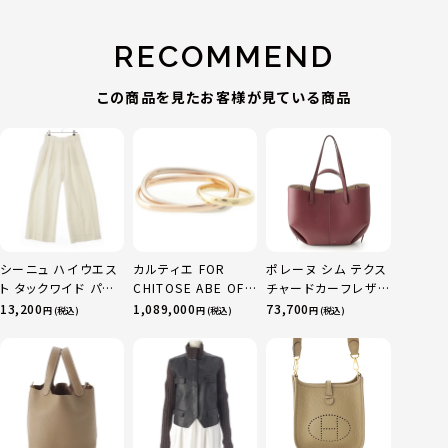
RECOMMEND
この商品を見たお客様が見ている商品
シーニュ ハイウエス
カルティエ FOR
ポレーヌ シム テクス
ト タックワイド パン
CHITOSE ABE OF
チャードカーフレザ
ツ ボトムス オフホワ
sacai サカイ 750
ー トートバッグ ダー
13,200
1,089,000
73,700
円 (税込)
円 (税込)
円 (税込)
イト 0
YG×PG×WG トリ
クチェリー レギュラ
ニティ リング 指輪 マ
ー
ルチカラー 50 51
52 24.9g