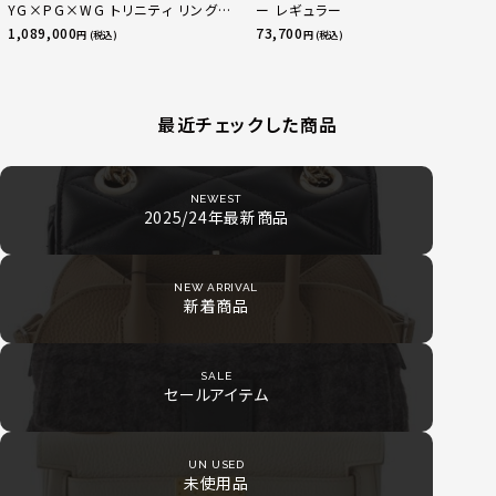
YG×PG×WG トリニティ リング
ー レギュラー
指輪 マルチカラー 50 51 52
1,089,000
73,700
円 (税込)
円 (税込)
24.9g
最近チェックした商品
NEWEST
2025/24年最新商品
NEW ARRIVAL
新着商品
SALE
セールアイテム
UN USED
未使用品