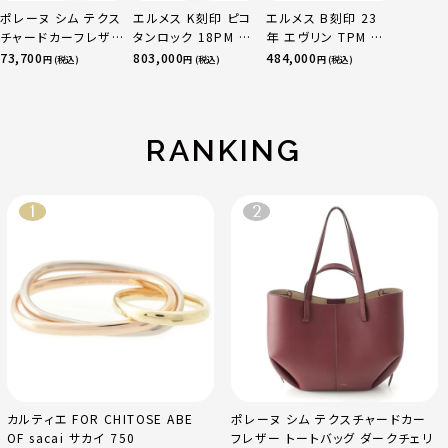
ポレーヌ シム テクス
エルメス K刻印 ピコ
エルメス B刻印 23
チャードカーフレザ
タンロック 18PM ト
年 エヴリン TPM 16
ー トートバッグ ダー
リヨン ハンドバッグ
アマゾン トリヨンク
73,700
803,000
484,000
円 (税込)
円 (税込)
円 (税込)
クチェリー レギュラ
ゴールド金具 エトゥ
レマンス ベージュマ
ー
ープ
ルファ
RANKING
カルティエ FOR CHITOSE ABE
ポレーヌ シム テクスチャードカー
OF sacai サカイ 750
フレザー トートバッグ ダークチェリ