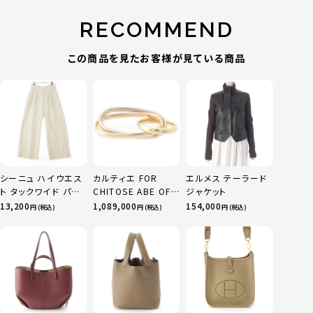
RECOMMEND
この商品を見たお客様が見ている商品
シーニュ ハイウエス
カルティエ FOR
エルメス テーラード
ト タックワイド パン
CHITOSE ABE OF
ジャケット
ツ ボトムス オフホワ
sacai サカイ 750
13,200
1,089,000
154,000
円 (税込)
円 (税込)
円 (税込)
イト 0
YG×PG×WG トリ
ニティ リング 指輪 マ
ルチカラー 50 51
52 24.9g