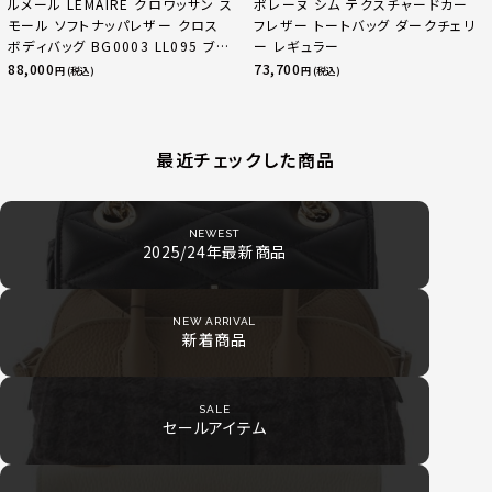
ルメール LEMAIRE クロワッサン ス
ポレーヌ シム テクスチャードカー
モール ソフトナッパレザー クロス
フレザー トートバッグ ダークチェリ
ボディバッグ BG0003 LL095 ブラ
ー レギュラー
ック
88,000
73,700
円 (税込)
円 (税込)
最近チェックした商品
NEWEST
2025/24年最新商品
NEW ARRIVAL
新着商品
SALE
セールアイテム