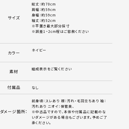
総丈：約70cm
肩幅：約59cm
身幅：約59cm
サイズ
袖丈：約52cm
※平置き最大部分採寸
※誤差1~2cm程はご容赦ください
ネイビー
カラー
組成表示をご覧ください
素材
付属品
なし
前身頃：スレあり 襟：汚れ・毛羽立ちあり 袖：
汚れあり ニオイ：保管臭、
ダメージ箇所：
※中古品ですので、本体や付属品に記載のな
いダメージがある場合もございます。予めご了
承ください。