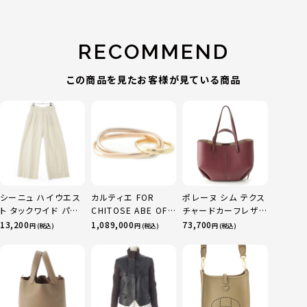
RECOMMEND
この商品を見たお客様が見ている商品
シーニュ ハイウエス
カルティエ FOR
ポレーヌ シム テクス
ト タックワイド パン
CHITOSE ABE OF
チャードカーフレザ
ツ ボトムス オフホワ
sacai サカイ 750
ー トートバッグ ダー
13,200
1,089,000
73,700
円 (税込)
円 (税込)
円 (税込)
イト 0
YG×PG×WG トリ
クチェリー レギュラ
ニティ リング 指輪 マ
ー
ルチカラー 50 51
52 24.9g