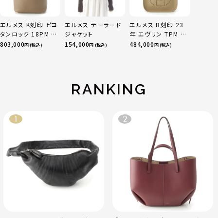
エルメス K刻印 ピコ
エルメス テーラード
エルメス B刻印 23
タンロック 18PM ト
ジャケット
年 エヴリン TPM 16
リヨン ハンドバッグ
アマゾン トリヨンク
803,000
154,000
484,000
円 (税込)
円 (税込)
円 (税込)
ゴールド金具 エトゥ
レマンス ベージュマ
ープ
ルファ
RANKING