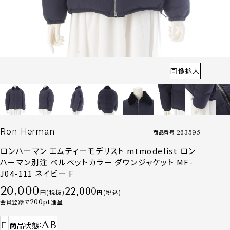
画像拡大
Ron Herman
商品番号
263595
ロンハーマン エムティーモデリスト mtmodelist ロン
ハーマン別注 ベルベットカラー ダウンジャケット MF-
J04-111 ネイビー F
20,000
22,000
税抜
税込
会員登録で
200
進呈
AB
F
商品状態