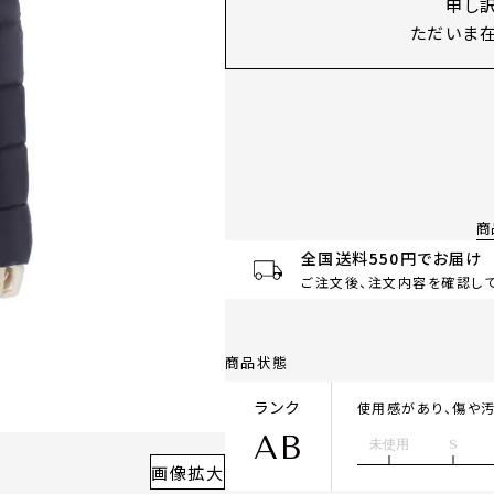
申し
ただいま在
商
全国送料550円でお届け
ご注文後、注文内容を確認して
商品状態
ランク
使用感があり、傷や
AB
未使用
S
画像拡大