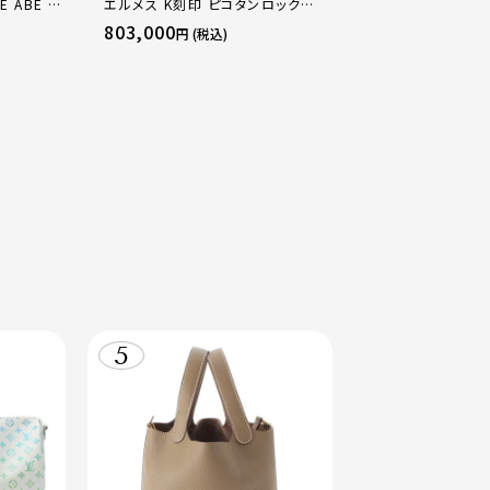
E ABE OF
エルメス K刻印 ピコタンロック
エルメス B刻印 2
×PG×WG
18PM トリヨン ハンドバッグ ゴール
16 アマゾン トリ
803,000
484,000
円 (税込)
円 (税込
マルチカラー
ド金具 エトゥープ
ージュマルファ