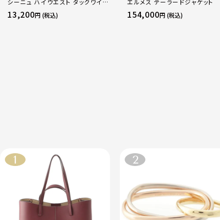
シーニュ ハイウエスト タックワイド
エルメス テーラードジャケット
パンツ ボトムス オフホワイト 0
13,200
154,000
円 (税込)
円 (税込)