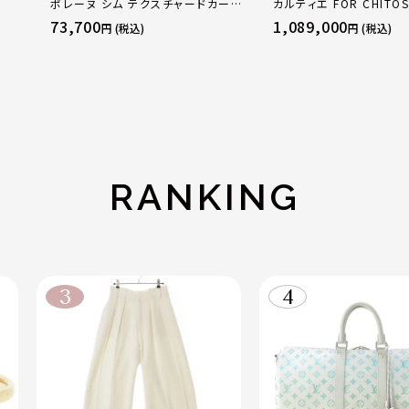
ポレーヌ シム テクスチャードカーフ
カルティエ FOR CHITOS
レザー トートバッグ ダークチェリー
sacai サカイ 750 YG
73,700
1,089,000
円 (税込)
円 (税込)
レギュラー
トリニティ リング 指輪 
50 51 52 24.9g
RANKING