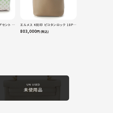
デセント キ
エルメス K刻印 ピコタンロック 18PM
ストンバッ
トリヨン ハンドバッグ ゴールド金具 エ
803,000
円 (税込)
トゥープ
UN USED
未使用品