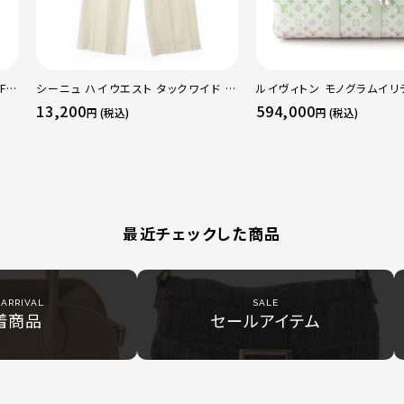
F
シーニュ ハイウエスト タックワイド パ
ルイヴィトン モノグラムイリ
 ト
ンツ ボトムス オフホワイト 0
ーポルバンドリエール45 ボ
13,200
594,000
円 (税込)
円 (税込)
50
グ M13915 マルチカラー
最近チェックした商品
ARRIVAL
SALE
着商品
セールアイテム