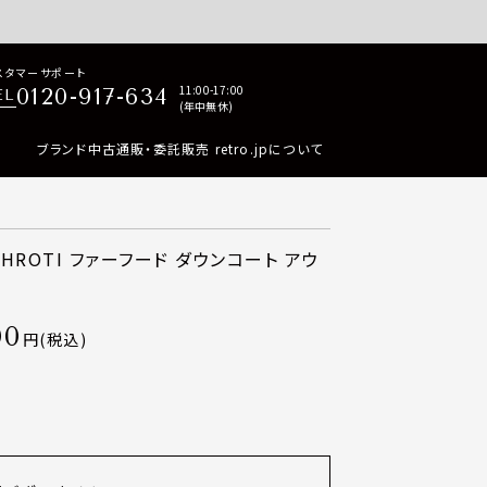
p商品はすべて正規品保証・返品可能（返品NG記載品を除く）
スタマーサポート
11:00-17:00
0120-917-634
EL
(年中無休)
ブランド中古通販・委託販売 retro.jpについて
APHROTI ファーフード ダウンコート アウ
00
税込