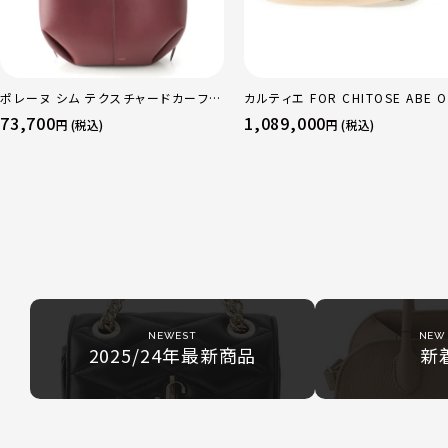
ポレーヌ シム テクスチャードカーフレ
カルティエ FOR CHITOSE ABE O
ザー トートバッグ ダークチェリー レギ
sacai サカイ 750 YG×PG×WG
73,700
1,089,000
円 (税込)
円 (税込)
ュラー
リニティ リング 指輪 マルチカラー 
51 52 24.9g
NEWEST
NEW 
2025/24年最新商品
新